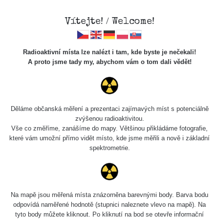
Vítejte! / Welcome!
Radioaktivní místa lze nalézt i tam, kde byste je nečekali!
A proto jsme tady my, abychom vám o tom dali vědět!
Cesty
Děláme občanská měření a prezentaci zajímavých míst s potenciálně
zvýšenou radioaktivitou.
Vyhledat
Vše co změříme, zanášíme do mapy. Většinou přikládáme fotografie,
které vám umožní přímo vidět místo, kde jsme měřili a nově i základní
spektrometrie.
pag
1 / 134
1
2
3
4
5
»
Název
Zařízení
Rozmezí hodnot
B
Na mapě jsou měřená místa znázorněna barevnými body. Barva bodu
odpovídá naměřené hodnotě (stupnici naleznete vlevo na mapě). Na
tyto body můžete kliknout. Po kliknutí na bod se otevře informační
Cesta -