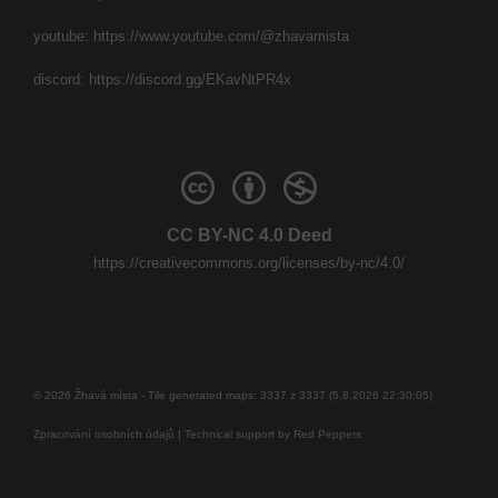
youtube:
https://www.youtube.com/@zhavamista
discord:
https://discord.gg/EKavNtPR4x
CC BY-NC 4.0 Deed
https://creativecommons.org/licenses/by-nc/4.0/
© 2026 Žhavá místa - Tile generated maps: 3337 z 3337 (5.8.2026 22:30:05)
Zpracování osobních údajů
| Technical support by
Red Peppers
Mám se bát?