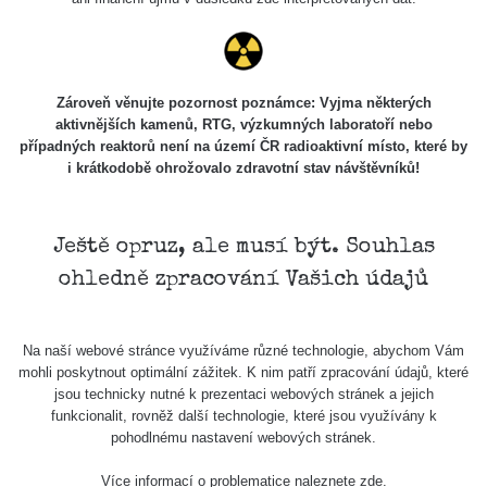
USA Roadtrip;
RadiaCode
Denver - Las
0 - 204.56 µSv/h
108
110
Vegas
USA Roadtrip;
Zároveň věnujte pozornost poznámce: Vyjma některých
RadiaCode
Denver - Las
0 - 204.56 µSv/h
108
aktivnějších kamenů, RTG, výzkumných laboratoří nebo
110
Vegas
případných reaktorů není na území ČR radioaktivní místo, které by
i krátkodobě ohrožovalo zdravotní stav návštěvníků!
Ámonova lúka -
RadiaCode
Plavecký
0.024 - 0.097 µSv/h
2
110
Mikuláš
Ještě opruz, ale musí být. Souhlas
Plavecký
RadiaCode
ohledně zpracování Vašich údajů
Mikuláš Walk:
0.035 - 0.053 µSv/h
110
1
RadiaCode
Na naší webové stránce využíváme různé technologie, abychom Vám
Prešov #48
0.054 - 0.453 µSv/h
110
mohli poskytnout optimální zážitek. K nim patří zpracování údajů, které
jsou technicky nutné k prezentaci webových stránek a jejich
Košice #04 -
funkcionalit, rovněž další technologie, které jsou využívány k
RadiaCode
múzeum
0.017 - 9.86 µSv/h
2
pohodlnému nastavení webových stránek.
110
minerálov
Více informací o problematice naleznete
zde
.