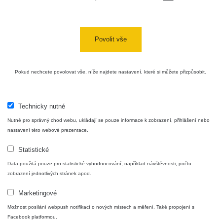
Cesta -
4.8.2026 16:15
RAYSID
0.042 - 0.172 µSv/h
4
- 4.8.2026
17:52
Povolit vše
Cesta -
2.8.2026 19:57
RAYSID
0.037 - 0.184 µSv/h
4
- 3.8.2026
Pokud nechcete povolovat vše, níže najdete nastavení, které si můžete přizpůsobit.
01:13
Technicky nutné
Žilina - walk
CzechRad
0.036 - 0.323 µSv/h
1
Nutné pro správný chod webu, ukládají se pouze informace k zobrazení, přihlášení nebo
nastavení této webové prezentace.
Statistické
Janosikove
CzechRad
0.036 - 0.323 µSv/h
1
diery - walk
Data použitá pouze pro statistické vyhodnocování, například návštěvnosti, počtu
zobrazení jednotlivých stránek apod.
RadiaCode
Marketingové
France
0.039 - 0.094 µSv/h
110
Možnost posílání webpush notifikací o nových místech a měření. Také propojení s
Facebook platformou.
RadiaCode