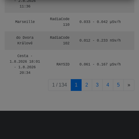
- 2.8.2026
11:36
RadiaCode
Marseille
0.033 - 0.042 µSv/h
110
do Dvora
RadiaCode
0.012 - 0.233 nSv/h
8
Králové
102
Cesta -
1.8.2026 18:01
RAYSID
0.061 - 0.167 µSv/h
4
- 1.8.2026
20:34
pag
1 / 134
1
2
3
4
5
»