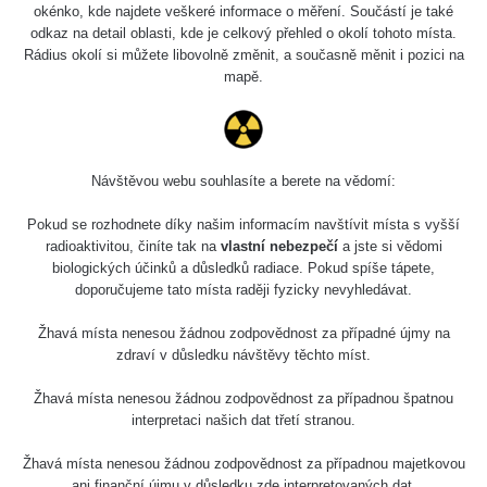
5.8.2026 21:43
okénko, kde najdete veškeré informace o měření. Součástí je také
RAYSID
0.054 - 0.225 µSv/h
1
- 5.8.2026
odkaz na detail oblasti, kde je celkový přehled o okolí tohoto místa.
22:13
Rádius okolí si můžete libovolně změnit, a současně měnit i pozici na
mapě.
Skalica walk:
RadiaCode
0.03 - 0.43 µSv/h
1
110
Cesta -
17.7.2026
Návštěvou webu souhlasíte a berete na vědomí:
05:39 -
RAYSID
0.06 - 1.805 µSv/h
1
17.7.2026
Pokud se rozhodnete díky našim informacím navštívit místa s vyšší
06:10
radioaktivitou, činíte tak na
vlastní nebezpečí
a jste si vědomi
biologických účinků a důsledků radiace. Pokud spíše tápete,
Cesta -
doporučujeme tato místa raději fyzicky nevyhledávat.
20.7.2026
10:30 -
CzechRad
0.036 - 0.539 µSv/h
1
Žhavá místa nenesou žádnou zodpovědnost za případné újmy na
20.7.2026
zdraví v důsledku návštěvy těchto míst.
12:28
Žhavá místa nenesou žádnou zodpovědnost za případnou špatnou
Cesta -
interpretaci našich dat třetí stranou.
4.8.2026 17:52
RAYSID
0.062 - 0.16 µSv/h
2
- 5.8.2026
09:54
Žhavá místa nenesou žádnou zodpovědnost za případnou majetkovou
ani finanční újmu v důsledku zde interpretovaných dat.