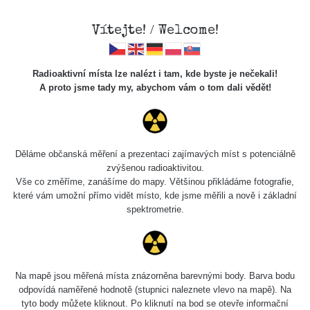
Vítejte! / Welcome!
Radioaktivní místa lze nalézt i tam, kde byste je nečekali!
A proto jsme tady my, abychom vám o tom dali vědět!
Cesty
Děláme občanská měření a prezentaci zajímavých míst s potenciálně
zvýšenou radioaktivitou.
Vyhledat
Vše co změříme, zanášíme do mapy. Většinou přikládáme fotografie,
které vám umožní přímo vidět místo, kde jsme měřili a nově i základní
spektrometrie.
pag
1 / 134
1
2
3
4
5
»
Název
Zařízení
Rozmezí hodnot
Na mapě jsou měřená místa znázorněna barevnými body. Barva bodu
odpovídá naměřené hodnotě (stupnici naleznete vlevo na mapě). Na
tyto body můžete kliknout. Po kliknutí na bod se otevře informační
RadiaCode