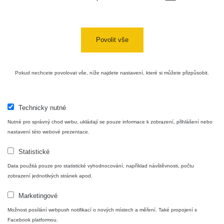
USA Roadtrip;
RadiaCode
Denver - Las
0 - 204.56 µSv/h
10
110
Vegas
Povolit vše
Ámonova lúka -
RadiaCode
Plavecký
0.024 - 0.097 µSv/h
110
Pokud nechcete povolovat vše, níže najdete nastavení, které si můžete přizpůsobit.
Mikuláš
Plavecký
RadiaCode
Mikuláš Walk:
0.035 - 0.053 µSv/h
110
Technicky nutné
1
Nutné pro správný chod webu, ukládají se pouze informace k zobrazení, přihlášení nebo
RadiaCode
nastavení této webové prezentace.
Prešov #48
0.054 - 0.453 µSv/h
110
Statistické
Košice #04 -
RadiaCode
Data použitá pouze pro statistické vyhodnocování, například návštěvnosti, počtu
múzeum
0.017 - 9.86 µSv/h
110
zobrazení jednotlivých stránek apod.
minerálov
Marketingové
Cesta -
4.8.2026 16:15
Možnost posílání webpush notifikací o nových místech a měření. Také propojení s
RAYSID
0.042 - 0.172 µSv/h
×
🛣️ NAMĚŘENÁ TRASA
- 4.8.2026
Facebook platformou.