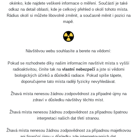
Holíčsky zámok
0.022 - 0.092 µSv/h
okénko, kde najdete veškeré informace o měření. Součástí je také
110
odkaz na detail oblasti, kde je celkový přehled o okolí tohoto místa.
Rádius okolí si můžete libovolně změnit, a současně měnit i pozici na
RadiaCode
Lednice
0.038 - 0.129 µSv/h
mapě.
110
RadiaCode
Valtice
0.054 - 0.142 µSv/h
110
Návštěvou webu souhlasíte a berete na vědomí:
Cesta -
5.8.2026 21:43
RAYSID
0.044 - 0.225 µSv/h
Pokud se rozhodnete díky našim informacím navštívit místa s vyšší
- 6.8.2026
19:30
radioaktivitou, činíte tak na
vlastní nebezpečí
a jste si vědomi
biologických účinků a důsledků radiace. Pokud spíše tápete,
doporučujeme tato místa raději fyzicky nevyhledávat.
Halda Uni-
RadiaCode
0.051 - 256.86 µSv/h
Stone Jáchymov
103
Žhavá místa nenesou žádnou zodpovědnost za případné újmy na
Bývalý důl
zdraví v důsledku návštěvy těchto míst.
RadiaCode
Barbora -
0.043 - 0.26 µSv/h
103
Jáchymov
Žhavá místa nenesou žádnou zodpovědnost za případnou špatnou
interpretaci našich dat třetí stranou.
Bývalý důl
RadiaCode
Barbora -
0 - 0 µSv/h
Žhavá místa nenesou žádnou zodpovědnost za případnou majetkovou
103
Jáchymov
ani finanční újmu v důsledku zde interpretovaných dat.