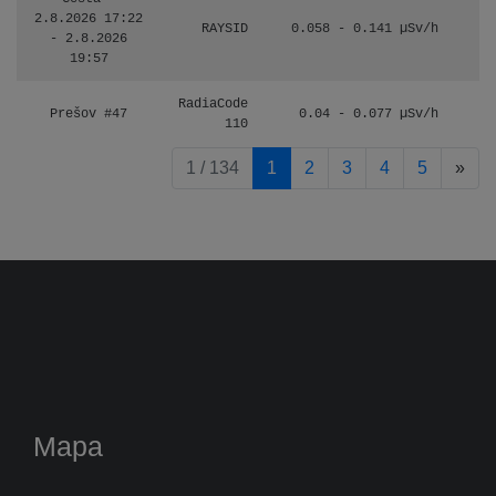
2.8.2026 17:22
RAYSID
0.058 - 0.141 µSv/h
- 2.8.2026
19:57
RadiaCode
Prešov #47
0.04 - 0.077 µSv/h
110
pag
1 / 134
1
2
3
4
5
»
Mapa