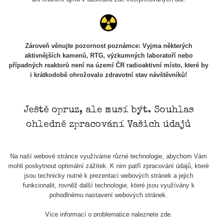
Skalica walk:
RadiaCode
0.03 - 0.43 µSv/h
1
110
Cesta -
Zároveň věnujte pozornost poznámce: Vyjma některých
17.7.2026
aktivnějších kamenů, RTG, výzkumných laboratoří nebo
05:39 -
RAYSID
0.06 - 1.805 µSv/h
případných reaktorů není na území ČR radioaktivní místo, které by
17.7.2026
i krátkodobě ohrožovalo zdravotní stav návštěvníků!
06:10
Cesta -
20.7.2026
Ještě opruz, ale musí být. Souhlas
10:30 -
CzechRad
0.036 - 0.539 µSv/h
ohledně zpracování Vašich údajů
20.7.2026
12:28
Cesta -
Na naší webové stránce využíváme různé technologie, abychom Vám
4.8.2026 17:52
RAYSID
0.062 - 0.16 µSv/h
mohli poskytnout optimální zážitek. K nim patří zpracování údajů, které
- 5.8.2026
jsou technicky nutné k prezentaci webových stránek a jejich
09:54
funkcionalit, rovněž další technologie, které jsou využívány k
pohodlnému nastavení webových stránek.
USA Roadtrip;
RadiaCode
Denver - Las
0 - 204.56 µSv/h
10
110
Více informací o problematice naleznete
zde
.
Vegas