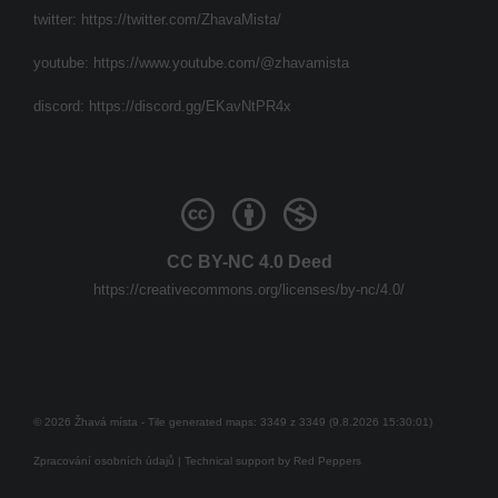
twitter:
https://twitter.com/ZhavaMista/
youtube:
https://www.youtube.com/@zhavamista
discord:
https://discord.gg/EKavNtPR4x
CC BY-NC 4.0 Deed
https://creativecommons.org/licenses/by-nc/4.0/
© 2026 Žhavá místa - Tile generated maps: 3349 z 3349 (9.8.2026 15:30:01)
Zpracování osobních údajů
| Technical support by
Red Peppers
Mám se bát?