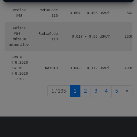
Prešov
RadiaCode
0.054 - 0.453 µSv/h
563
#48
110
Košice
#04 -
RadiaCode
0.017 - 9.86 µSv/h
2530
múzeum
110
minerálov
Cesta -
4.8.2026
16:15 -
RAYSID
0.042 - 0.172 µSv/h
4999
4.8.2026
17:52
pag
1 / 135
1
2
3
4
5
»