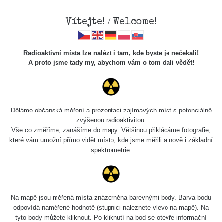
Vítejte! / Welcome!
Radioaktivní místa lze nalézt i tam, kde byste je nečekali!
A proto jsme tady my, abychom vám o tom dali vědět!
Cesty
Děláme občanská měření a prezentaci zajímavých míst s potenciálně
zvýšenou radioaktivitou.
Vyhledat
Vše co změříme, zanášíme do mapy. Většinou přikládáme fotografie,
které vám umožní přímo vidět místo, kde jsme měřili a nově i základní
spektrometrie.
pag
1 / 135
1
2
3
4
5
»
Název
Zařízení
Rozmezí hodnot
Bodů
Na mapě jsou měřená místa znázorněna barevnými body. Barva bodu
odpovídá naměřené hodnotě (stupnici naleznete vlevo na mapě). Na
tyto body můžete kliknout. Po kliknutí na bod se otevře informační
Cesta -