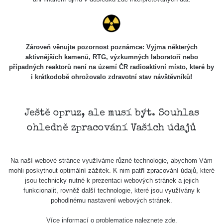
7.8.2026
21:07
Cesta -
23.7.2026
Zároveň věnujte pozornost poznámce: Vyjma některých
19:32 -
RAYSID
0.062 - 0.18 µSv/h
2127
aktivnějších kamenů, RTG, výzkumných laboratoří nebo
23.7.2026
případných reaktorů není na území ČR radioaktivní místo, které by
20:08
i krátkodobě ohrožovalo zdravotní stav návštěvníků!
Holíčsky
RadiaCode
0.022 - 0.092 µSv/h
464
zámok
110
Ještě opruz, ale musí být. Souhlas
RadiaCode
Lednice
0.038 - 0.129 µSv/h
1385
ohledně zpracování Vašich údajů
110
RadiaCode
Valtice
0.054 - 0.142 µSv/h
757
110
Na naší webové stránce využíváme různé technologie, abychom Vám
mohli poskytnout optimální zážitek. K nim patří zpracování údajů, které
Cesta -
jsou technicky nutné k prezentaci webových stránek a jejich
5.8.2026
funkcionalit, rovněž další technologie, které jsou využívány k
21:43 -
RAYSID
0.044 - 0.225 µSv/h
2274
pohodlnému nastavení webových stránek.
6.8.2026
19:30
Více informací o problematice naleznete
zde
.