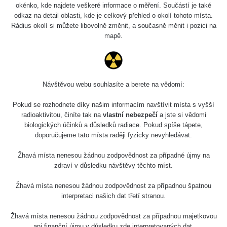
4.8.2026
okénko, kde najdete veškeré informace o měření. Součástí je také
17:52 -
RAYSID
0.062 - 0.16 µSv/h
2174
odkaz na detail oblasti, kde je celkový přehled o okolí tohoto místa.
5.8.2026
Rádius okolí si můžete libovolně změnit, a současně měnit i pozici na
10:24
mapě.
Prešov
RadiaCode
0.036 - 0.142 µSv/h
1024
#49
110
2026 08
RadiaCode
Návštěvou webu souhlasíte a berete na vědomí:
0.04 - 0.153 µSv/h
5128
02
103
Pokud se rozhodnete díky našim informacím navštívit místa s vyšší
2026 08
RadiaCode
radioaktivitou, činíte tak na
vlastní nebezpečí
a jste si vědomi
0.059 - 0.133 µSv/h
165
01
103
biologických účinků a důsledků radiace. Pokud spíše tápete,
doporučujeme tato místa raději fyzicky nevyhledávat.
2026 07
RadiaCode
0.007 - 0.13 µSv/h
4879
31
103
Žhavá místa nenesou žádnou zodpovědnost za případné újmy na
zdraví v důsledku návštěvy těchto míst.
RadiaCode
Slovinsko
0.011 - 0.215 µSv/h
30818
102
Žhavá místa nenesou žádnou zodpovědnost za případnou špatnou
interpretaci našich dat třetí stranou.
Cesta -
7.8.2026
Žhavá místa nenesou žádnou zodpovědnost za případnou majetkovou
19:18 -
RAYSID
0.054 - 0.346 µSv/h
4283
ani finanční újmu v důsledku zde interpretovaných dat.