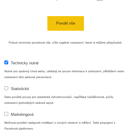
Halda
RadiaCode
Uni-Stone
0.051 - 256.86 µSv/h
771
103
Jáchymov
Povolit vše
Bývalý
důl
RadiaCode
0.043 - 0.26 µSv/h
412
Barbora -
103
Pokud nechcete povolovat vše, níže najdete nastavení, které si můžete přizpůsobit.
Jáchymov
Bývalý
důl
RadiaCode
Technicky nutné
0 - 0 µSv/h
0
Barbora -
103
Nutné pro správný chod webu, ukládají se pouze informace k zobrazení, přihlášení nebo
Jáchymov
nastavení této webové prezentace.
Skalica
RadiaCode
0.03 - 0.43 µSv/h
857
Statistické
walk: 1
110
Data použitá pouze pro statistické vyhodnocování, například návštěvnosti, počtu
Cesta -
zobrazení jednotlivých stránek apod.
17.7.2026
05:39 -
RAYSID
0.06 - 1.805 µSv/h
1876
Marketingové
17.7.2026
06:10
Možnost posílání webpush notifikací o nových místech a měření. Také propojení s
Facebook platformou.