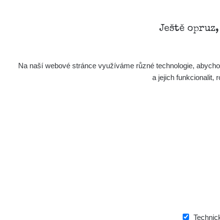
RadiaC
Plavecký Mikuláš Walk: 1
Ještě opruz
RadiaC
Prešov #48
Na naší webové stránce využíváme různé technologie, abychom 
RadiaC
Košice #04 - múzeum minerálov
a jejich funkcionali
Cesta - 4.8.2026 16:15 -
RAY
4.8.2026 17:52
Cesta - 2.8.2026 19:57 -
RAY
3.8.2026 01:13
🛣️ NAMĚŘENÁ TRASA
Žilina - walk
Czech
Tábor - walk
Počet bodů:
562
Průměr:
0.138 µSv/h
Min:
0.036 µSv/h
Max
Janosikove diery - walk
Czech
+
Technic