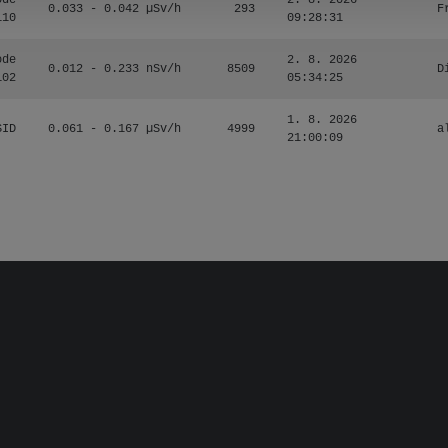
ode
2. 8. 2026
0.033 - 0.042 µSv/h
293
F
110
09:28:31
ode
2. 8. 2026
0.012 - 0.233 nSv/h
8509
D
102
05:34:25
1. 8. 2026
SID
0.061 - 0.167 µSv/h
4999
a
21:00:09