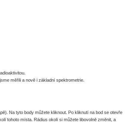
 nás
Podpořte nás
Studnice
Kontakt
Přihlásit
polek Žhavá Místa z. s.
Akce
Stanovy spolku
Tipy a rady
Členství ve spolku
Návody a manuály
Statutární orgán
Zajímavosti
dioaktivitou.
Experimenty
me měřili a nově i základní spektrometrie.
Videa
pagination.nextP
1 / 134
1
2
3
4
5
»
. Na tyto body můžete kliknout. Po kliknutí na bod se otevře
aměřil
Akce
olí tohoto místa. Rádius okolí si můžete libovolně změnit, a