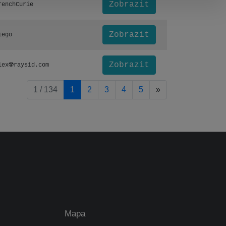
Zobrazit
renchCurie
Zobrazit
iego
Zobrazit
lex☢️raysid.com
pagination.nextP
1 / 134
1
2
3
4
5
»
Mapa