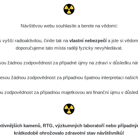
SID
0.054 - 0.225 µSv/h
1807
T
22:35:10
ode
5. 8. 2026
0.03 - 0.43 µSv/h
857
A
110
22:26:37
Návštěvou webu souhlasíte a berete na vědomí:
5. 8. 2026
SID
0.06 - 1.805 µSv/h
1876
T
vyšší radioaktivitou, činíte tak na
vlastní nebezpečí
21:55:22
a jste si vědom
doporučujeme tato místa raději fyzicky nevyhledávat.
5. 8. 2026
Rad
0.036 - 0.539 µSv/h
1382
b
15:45:02
ou žádnou zodpovědnost za případné újmy na zdraví v důsledku náv
5. 8. 2026
SID
0.062 - 0.16 µSv/h
2034
a
sou žádnou zodpovědnost za případnou špatnou interpretaci našich d
10:20:09
ode
5. 8. 2026
 zodpovědnost za případnou majetkovou ani finanční újmu v důsledk
0 - 204.56 µSv/h
108150
m
110
08:15:37
ode
5. 8. 2026
0 - 204.56 µSv/h
108150
m
110
08:12:56
ivnějších kamenů, RTG, výzkumných laboratoří nebo případných 
ode
4. 8. 2026
0.024 - 0.097 µSv/h
2848
A
110
krátkodobě ohrožovalo zdravotní stav návštěvníků!
20:02:49