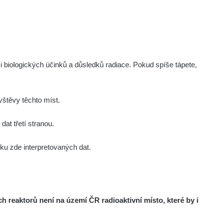
Zobrazit
onda :-)
Zobrazit
ndy
Zobrazit
onda :-)
i biologických účinků a důsledků radiace. Pokud spíše tápete,
Zobrazit
artap123@seznam.cz
štěvy těchto míst.
Zobrazit
lex☢️raysid.com
at třetí stranou.
u zde interpretovaných dat.
Zobrazit
iv
Zobrazit
iv
reaktorů není na území ČR radioaktivní místo, které by i
Zobrazit
ndy