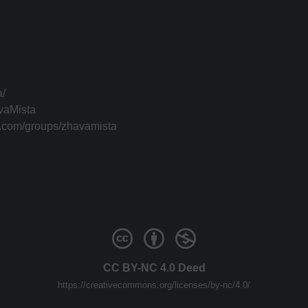
a/
vaMista
k.com/groups/zhavamista
CC BY-NC 4.0 Deed
https://creativecommons.org/licenses/by-nc/4.0/