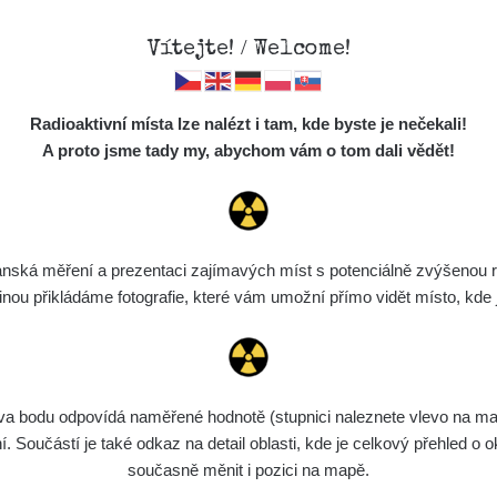
Vítejte! / Welcome!
Mapa
Měření
Lidé
O
Radioaktivní místa lze nalézt i tam, kde byste je nečekali!
Místa
S
A proto jsme tady my, abychom vám o tom dali vědět!
Cesty
Předměty
Monitoring
ská měření a prezentaci zajímavých míst s potenciálně zvýšenou ra
Vyhledat
Spektra
u přikládáme fotografie, které vám umožní přímo vidět místo, kde js
Výběr dozimetru
Půjčovna
bodu odpovídá naměřené hodnotě (stupnici naleznete vlevo na mapě)
ení
Rozmezí hodnot
Bodů
Nahráno
N
Součástí je také odkaz na detail oblasti, kde je celkový přehled o ok
současně měnit i pozici na mapě.
5. 8. 2026