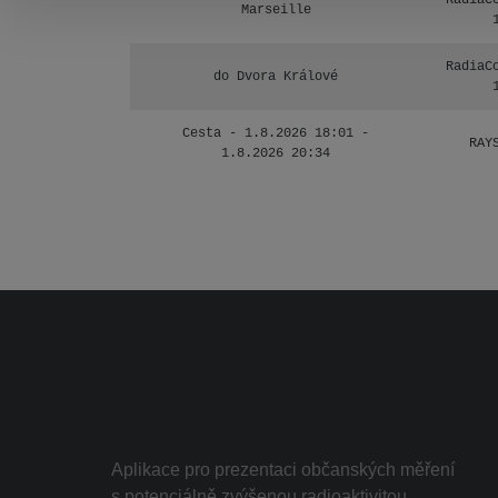
RadiaC
Marseille
RadiaC
do Dvora Králové
Cesta - 1.8.2026 18:01 -
RAY
1.8.2026 20:34
Aplikace pro prezentaci občanských měření
s potenciálně zvýšenou radioaktivitou.