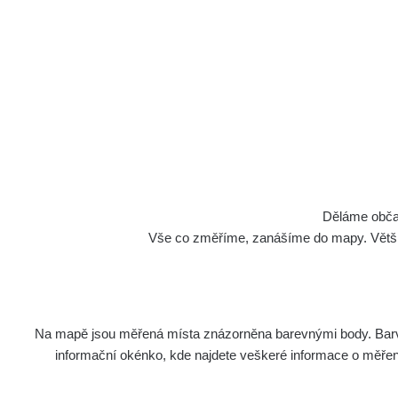
Cesty
Děláme občan
Vše co změříme, zanášíme do mapy. Většino
Na mapě jsou měřená místa znázorněna barevnými body. Barva 
Název
Zaříz
informační okénko, kde najdete veškeré informace o měření. 
Cesta - 5.8.2026 21:43 -