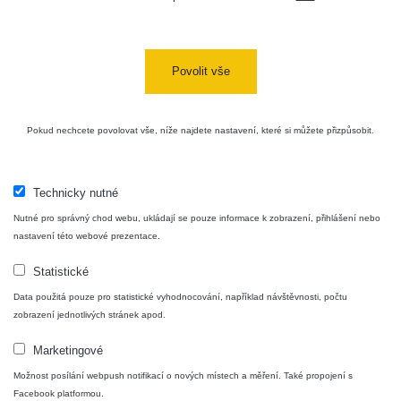
Plavecký
RadiaCode
Mikuláš Walk:
0.035 - 0.053 µSv/h
110
1
Povolit vše
RadiaCode
Prešov #48
0.054 - 0.453 µSv/h
110
Košice #04 -
Pokud nechcete povolovat vše, níže najdete nastavení, které si můžete přizpůsobit.
RadiaCode
múzeum
0.017 - 9.86 µSv/h
110
minerálov
Technicky nutné
Cesta -
4.8.2026 16:15
Nutné pro správný chod webu, ukládají se pouze informace k zobrazení, přihlášení nebo
RAYSID
0.042 - 0.172 µSv/h
- 4.8.2026
nastavení této webové prezentace.
17:52
Statistické
Cesta -
2.8.2026 19:57
Data použitá pouze pro statistické vyhodnocování, například návštěvnosti, počtu
RAYSID
0.037 - 0.184 µSv/h
- 3.8.2026
zobrazení jednotlivých stránek apod.
01:13
Marketingové
Možnost posílání webpush notifikací o nových místech a měření. Také propojení s
Žilina - walk
CzechRad
0.036 - 0.323 µSv/h
Facebook platformou.