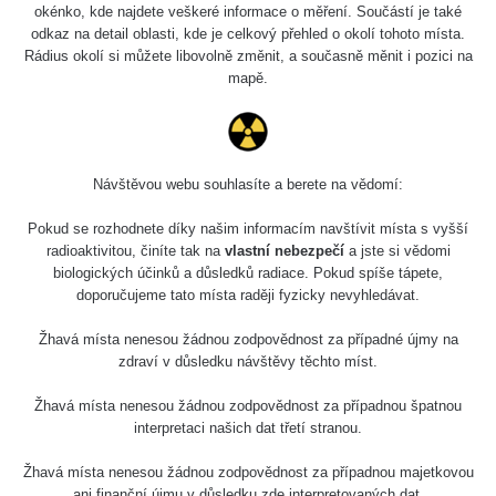
5.8.2026 21:43
okénko, kde najdete veškeré informace o měření. Součástí je také
RAYSID
0.044 - 0.225 µSv/h
- 6.8.2026
odkaz na detail oblasti, kde je celkový přehled o okolí tohoto místa.
19:30
Rádius okolí si můžete libovolně změnit, a současně měnit i pozici na
mapě.
Halda Uni-
RadiaCode
0.051 - 256.86 µSv/h
Stone Jáchymov
103
Bývalý důl
RadiaCode
Barbora -
0.043 - 0.26 µSv/h
Návštěvou webu souhlasíte a berete na vědomí:
103
Jáchymov
Pokud se rozhodnete díky našim informacím navštívit místa s vyšší
Bývalý důl
radioaktivitou, činíte tak na
vlastní nebezpečí
a jste si vědomi
RadiaCode
Barbora -
0 - 0 µSv/h
biologických účinků a důsledků radiace. Pokud spíše tápete,
103
Jáchymov
doporučujeme tato místa raději fyzicky nevyhledávat.
Skalica walk:
RadiaCode
Žhavá místa nenesou žádnou zodpovědnost za případné újmy na
0.03 - 0.43 µSv/h
1
110
zdraví v důsledku návštěvy těchto míst.
Cesta -
Žhavá místa nenesou žádnou zodpovědnost za případnou špatnou
17.7.2026
interpretaci našich dat třetí stranou.
05:39 -
RAYSID
0.06 - 1.805 µSv/h
17.7.2026
Žhavá místa nenesou žádnou zodpovědnost za případnou majetkovou
06:10
ani finanční újmu v důsledku zde interpretovaných dat.