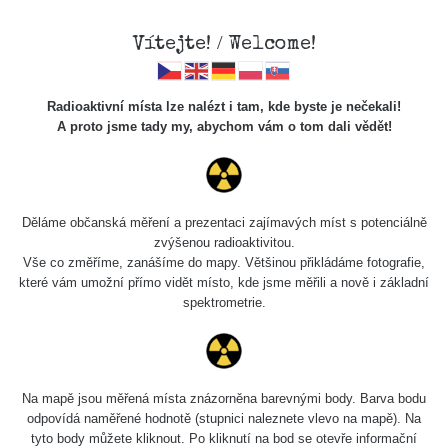
Vítejte! / Welcome!
Radioaktivní místa lze nalézt i tam, kde byste je nečekali!
A proto jsme tady my, abychom vám o tom dali vědět!
Cesty
Děláme občanská měření a prezentaci zajímavých míst s potenciálně
zvýšenou radioaktivitou.
Vyhledat
Vše co změříme, zanášíme do mapy. Většinou přikládáme fotografie,
které vám umožní přímo vidět místo, kde jsme měřili a nově i základní
spektrometrie.
pag
1 / 134
1
2
3
4
5
»
Název
Zařízení
Rozmezí hodnot
Na mapě jsou měřená místa znázorněna barevnými body. Barva bodu
odpovídá naměřené hodnotě (stupnici naleznete vlevo na mapě). Na
tyto body můžete kliknout. Po kliknutí na bod se otevře informační
Cesta -