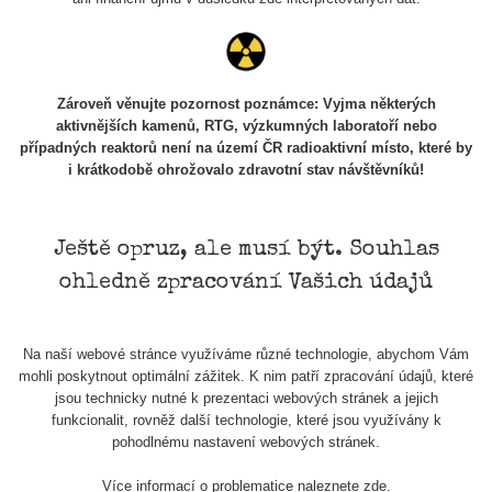
Cesta -
20.7.2026
10:30 -
CzechRad
0.036 - 0.539 µSv/h
20.7.2026
12:28
Zároveň věnujte pozornost poznámce: Vyjma některých
aktivnějších kamenů, RTG, výzkumných laboratoří nebo
Cesta -
případných reaktorů není na území ČR radioaktivní místo, které by
4.8.2026 17:52
i krátkodobě ohrožovalo zdravotní stav návštěvníků!
RAYSID
0.062 - 0.16 µSv/h
- 5.8.2026
09:54
Ještě opruz, ale musí být. Souhlas
USA Roadtrip;
RadiaCode
Denver - Las
0 - 204.56 µSv/h
10
110
ohledně zpracování Vašich údajů
Vegas
USA Roadtrip;
RadiaCode
Denver - Las
0 - 204.56 µSv/h
10
Na naší webové stránce využíváme různé technologie, abychom Vám
110
Vegas
mohli poskytnout optimální zážitek. K nim patří zpracování údajů, které
jsou technicky nutné k prezentaci webových stránek a jejich
Ámonova lúka -
funkcionalit, rovněž další technologie, které jsou využívány k
RadiaCode
Plavecký
0.024 - 0.097 µSv/h
pohodlnému nastavení webových stránek.
110
Mikuláš
Více informací o problematice naleznete
zde
.