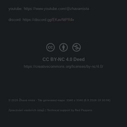
youtube:
https://www.youtube.com/@zhavamista
discord:
https://discord.gg/EKavNtPR4x
CC BY-NC 4.0 Deed
https://creativecommons.org/licenses/by-nc/4.0/
© 2026 Žhavá místa - Tile generated maps: 3340 z 3340 (6.8.2026 19:30:04)
Zpracování osobních údajů
| Technical support by
Red Peppers
Mám se bát?