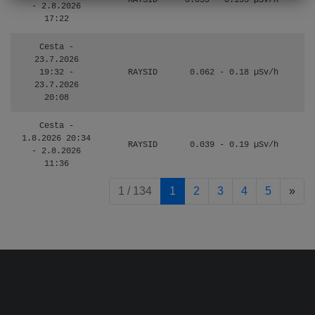
RAYSID
0.059 - 0.195 µSv/h
- 2.8.2026
17:22
Cesta -
23.7.2026
19:32 -
RAYSID
0.062 - 0.18 µSv/h
23.7.2026
20:08
Cesta -
1.8.2026 20:34
RAYSID
0.039 - 0.19 µSv/h
- 2.8.2026
11:36
pag
1 / 134
1
2
3
4
5
»