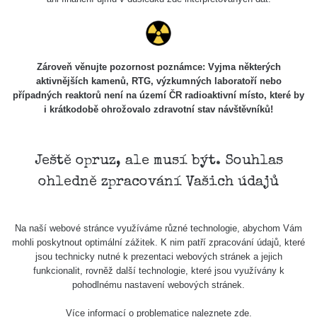
Cesta -
20.7.2026
10:30 -
CzechRad
0.036 - 0.539 µSv/h
20.7.2026
12:28
Zároveň věnujte pozornost poznámce: Vyjma některých
aktivnějších kamenů, RTG, výzkumných laboratoří nebo
Cesta -
případných reaktorů není na území ČR radioaktivní místo, které by
4.8.2026 17:52
i krátkodobě ohrožovalo zdravotní stav návštěvníků!
RAYSID
0.062 - 0.16 µSv/h
- 5.8.2026
09:54
Ještě opruz, ale musí být. Souhlas
USA Roadtrip;
RadiaCode
Denver - Las
0 - 204.56 µSv/h
10
110
ohledně zpracování Vašich údajů
Vegas
USA Roadtrip;
RadiaCode
Denver - Las
0 - 204.56 µSv/h
10
Na naší webové stránce využíváme různé technologie, abychom Vám
110
Vegas
mohli poskytnout optimální zážitek. K nim patří zpracování údajů, které
jsou technicky nutné k prezentaci webových stránek a jejich
Ámonova lúka -
funkcionalit, rovněž další technologie, které jsou využívány k
RadiaCode
Plavecký
0.024 - 0.097 µSv/h
pohodlnému nastavení webových stránek.
110
Mikuláš
Více informací o problematice naleznete
zde
.