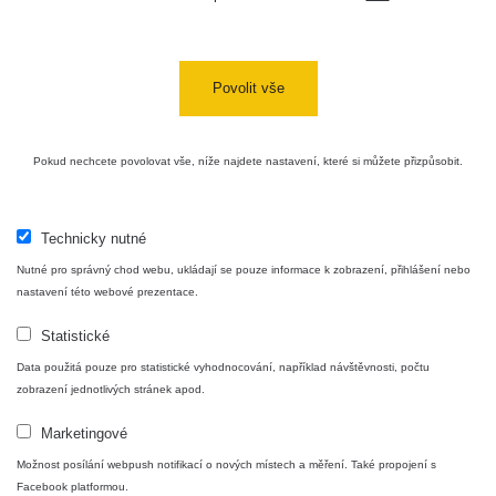
Plavecký
RadiaCode
Mikuláš Walk:
0.035 - 0.053 µSv/h
110
1
Povolit vše
RadiaCode
Prešov #48
0.054 - 0.453 µSv/h
110
Košice #04 -
Pokud nechcete povolovat vše, níže najdete nastavení, které si můžete přizpůsobit.
RadiaCode
múzeum
0.017 - 9.86 µSv/h
110
minerálov
Technicky nutné
Cesta -
4.8.2026 16:15
Nutné pro správný chod webu, ukládají se pouze informace k zobrazení, přihlášení nebo
RAYSID
0.042 - 0.172 µSv/h
- 4.8.2026
nastavení této webové prezentace.
17:52
Statistické
Cesta -
2.8.2026 19:57
Data použitá pouze pro statistické vyhodnocování, například návštěvnosti, počtu
RAYSID
0.037 - 0.184 µSv/h
- 3.8.2026
zobrazení jednotlivých stránek apod.
01:13
Marketingové
Možnost posílání webpush notifikací o nových místech a měření. Také propojení s
Žilina - walk
CzechRad
0.036 - 0.323 µSv/h
Facebook platformou.