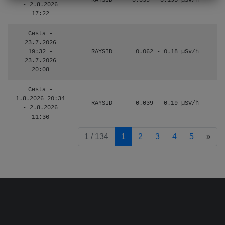
RAYSID
0.059 - 0.195 µSv/h
- 2.8.2026
17:22
Cesta -
23.7.2026
19:32 -
RAYSID
0.062 - 0.18 µSv/h
23.7.2026
20:08
Cesta -
1.8.2026 20:34
RAYSID
0.039 - 0.19 µSv/h
- 2.8.2026
11:36
pag
1 / 134
1
2
3
4
5
»