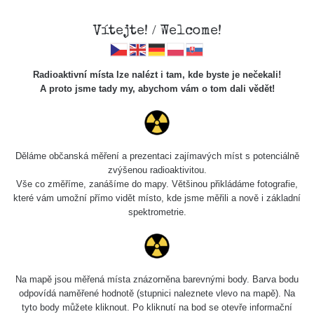
Vítejte! / Welcome!
Radioaktivní místa lze nalézt i tam, kde byste je nečekali!
A proto jsme tady my, abychom vám o tom dali vědět!
Cesty
Děláme občanská měření a prezentaci zajímavých míst s potenciálně
zvýšenou radioaktivitou.
Vyhledat
Vše co změříme, zanášíme do mapy. Většinou přikládáme fotografie,
které vám umožní přímo vidět místo, kde jsme měřili a nově i základní
spektrometrie.
pag
1 / 134
1
2
3
4
5
»
Název
Zařízení
Rozmezí hodnot
Na mapě jsou měřená místa znázorněna barevnými body. Barva bodu
odpovídá naměřené hodnotě (stupnici naleznete vlevo na mapě). Na
tyto body můžete kliknout. Po kliknutí na bod se otevře informační
Cesta -