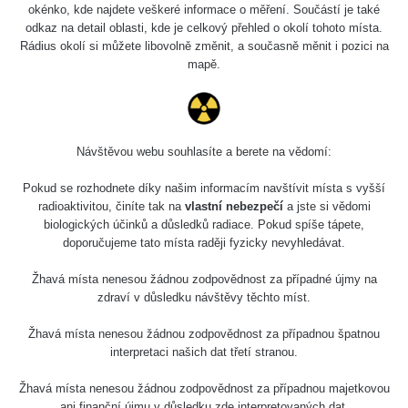
5.8.2026 21:43
okénko, kde najdete veškeré informace o měření. Součástí je také
RAYSID
0.044 - 0.225 µSv/h
- 6.8.2026
odkaz na detail oblasti, kde je celkový přehled o okolí tohoto místa.
19:30
Rádius okolí si můžete libovolně změnit, a současně měnit i pozici na
mapě.
Halda Uni-
RadiaCode
0.051 - 256.86 µSv/h
Stone Jáchymov
103
Bývalý důl
RadiaCode
Barbora -
0.043 - 0.26 µSv/h
Návštěvou webu souhlasíte a berete na vědomí:
103
Jáchymov
Pokud se rozhodnete díky našim informacím navštívit místa s vyšší
Bývalý důl
radioaktivitou, činíte tak na
vlastní nebezpečí
a jste si vědomi
RadiaCode
Barbora -
0 - 0 µSv/h
biologických účinků a důsledků radiace. Pokud spíše tápete,
103
Jáchymov
doporučujeme tato místa raději fyzicky nevyhledávat.
Skalica walk:
RadiaCode
Žhavá místa nenesou žádnou zodpovědnost za případné újmy na
0.03 - 0.43 µSv/h
1
110
zdraví v důsledku návštěvy těchto míst.
Cesta -
Žhavá místa nenesou žádnou zodpovědnost za případnou špatnou
17.7.2026
interpretaci našich dat třetí stranou.
05:39 -
RAYSID
0.06 - 1.805 µSv/h
17.7.2026
Žhavá místa nenesou žádnou zodpovědnost za případnou majetkovou
06:10
ani finanční újmu v důsledku zde interpretovaných dat.