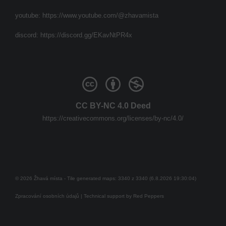
youtube:
https://www.youtube.com/@zhavamista
discord:
https://discord.gg/EKavNtPR4x
CC BY-NC 4.0 Deed
https://creativecommons.org/licenses/by-nc/4.0/
© 2026 Žhavá místa - Tile generated maps: 3340 z 3340 (6.8.2026 19:30:04)
Zpracování osobních údajů
| Technical support by
Red Peppers
Mám se bát?