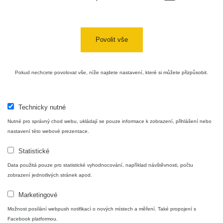
Jáchymov
Skalica
RadiaCode
0.03 - 0.43 µSv/h
857
walk: 1
110
Povolit vše
Cesta -
17.7.2026
Pokud nechcete povolovat vše, níže najdete nastavení, které si můžete přizpůsobit.
05:39 -
RAYSID
0.06 - 1.805 µSv/h
1876
17.7.2026
06:10
Technicky nutné
Cesta -
Nutné pro správný chod webu, ukládají se pouze informace k zobrazení, přihlášení nebo
20.7.2026
10:30 -
CzechRad
0.036 - 0.539 µSv/h
1382
nastavení této webové prezentace.
20.7.2026
12:28
Statistické
Data použitá pouze pro statistické vyhodnocování, například návštěvnosti, počtu
Cesta -
zobrazení jednotlivých stránek apod.
4.8.2026
17:52 -
RAYSID
0.062 - 0.16 µSv/h
2034
Marketingové
5.8.2026
09:54
Možnost posílání webpush notifikací o nových místech a měření. Také propojení s
Facebook platformou.