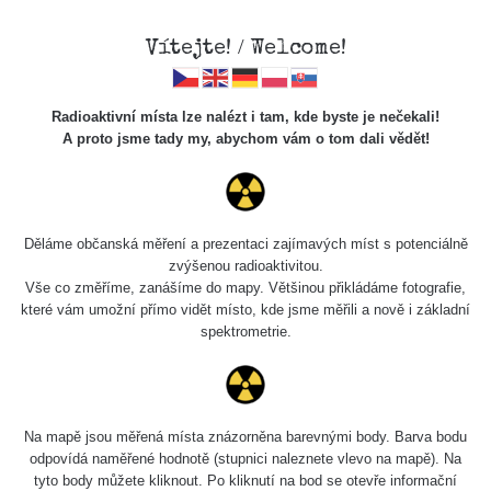
Vítejte! / Welcome!
Radioaktivní místa lze nalézt i tam, kde byste je nečekali!
A proto jsme tady my, abychom vám o tom dali vědět!
Cesty
Děláme občanská měření a prezentaci zajímavých míst s potenciálně
zvýšenou radioaktivitou.
Vyhledat
Vše co změříme, zanášíme do mapy. Většinou přikládáme fotografie,
které vám umožní přímo vidět místo, kde jsme měřili a nově i základní
spektrometrie.
pag
1 / 134
1
2
3
4
5
»
Název
Zařízení
Rozmezí hodnot
Bodů
Na mapě jsou měřená místa znázorněna barevnými body. Barva bodu
odpovídá naměřené hodnotě (stupnici naleznete vlevo na mapě). Na
tyto body můžete kliknout. Po kliknutí na bod se otevře informační
2026 08
RadiaCode