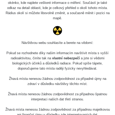
0.059 - 0.133 µSv/h
165
okénko, kde najdete veškeré informace o měření. Součástí je také
01
103
odkaz na detail oblasti, kde je celkový přehled o okolí tohoto místa.
Rádius okolí si můžete libovolně změnit, a současně měnit i pozici na
2026 07
RadiaCode
0.007 - 0.13 µSv/h
4879
mapě.
31
103
RadiaCode
Slovinsko
0.011 - 0.215 µSv/h
30818
102
Návštěvou webu souhlasíte a berete na vědomí:
Cesta -
7.8.2026
Pokud se rozhodnete díky našim informacím navštívit místa s vyšší
19:18 -
RAYSID
0.054 - 0.346 µSv/h
4283
7.8.2026
radioaktivitou, činíte tak na
vlastní nebezpečí
a jste si vědomi
21:07
biologických účinků a důsledků radiace. Pokud spíše tápete,
doporučujeme tato místa raději fyzicky nevyhledávat.
Cesta -
23.7.2026
Žhavá místa nenesou žádnou zodpovědnost za případné újmy na
19:32 -
RAYSID
0.062 - 0.18 µSv/h
2127
zdraví v důsledku návštěvy těchto míst.
23.7.2026
20:08
Žhavá místa nenesou žádnou zodpovědnost za případnou špatnou
interpretaci našich dat třetí stranou.
Holíčsky
RadiaCode
0.022 - 0.092 µSv/h
464
zámok
110
Žhavá místa nenesou žádnou zodpovědnost za případnou majetkovou
ani finanční újmu v důsledku zde interpretovaných dat.