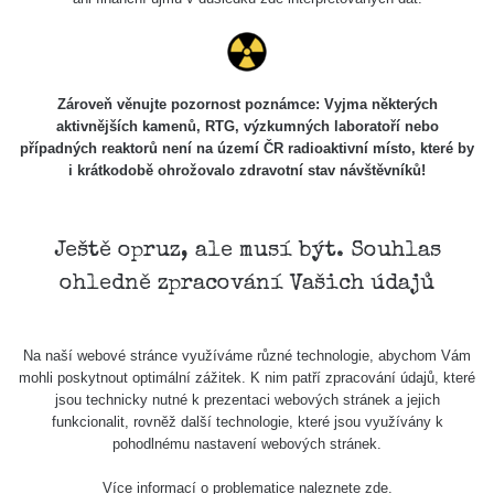
RadiaCode
Lednice
0.038 - 0.129 µSv/h
1385
110
RadiaCode
Valtice
0.054 - 0.142 µSv/h
757
110
Zároveň věnujte pozornost poznámce: Vyjma některých
aktivnějších kamenů, RTG, výzkumných laboratoří nebo
Cesta -
případných reaktorů není na území ČR radioaktivní místo, které by
5.8.2026
i krátkodobě ohrožovalo zdravotní stav návštěvníků!
21:43 -
RAYSID
0.044 - 0.225 µSv/h
2274
6.8.2026
19:30
Ještě opruz, ale musí být. Souhlas
Halda
RadiaCode
ohledně zpracování Vašich údajů
Uni-Stone
0.051 - 256.86 µSv/h
771
103
Jáchymov
Bývalý
Na naší webové stránce využíváme různé technologie, abychom Vám
důl
RadiaCode
mohli poskytnout optimální zážitek. K nim patří zpracování údajů, které
0.043 - 0.26 µSv/h
412
Barbora -
103
jsou technicky nutné k prezentaci webových stránek a jejich
Jáchymov
funkcionalit, rovněž další technologie, které jsou využívány k
pohodlnému nastavení webových stránek.
Bývalý
důl
RadiaCode
0 - 0 µSv/h
0
Více informací o problematice naleznete
zde
.
Barbora -
103