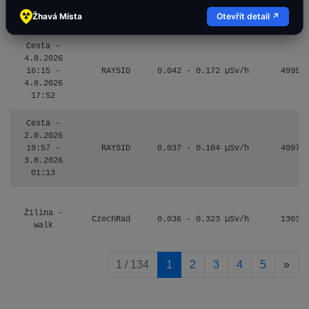
0.017 - 9.86 µSv/h
2530
múzeum
110
Žhavá Místa
Otevřít detail ↗
minerálov
Cesta -
4.8.2026
16:15 -
RAYSID
0.042 - 0.172 µSv/h
4999
4.8.2026
17:52
Cesta -
2.8.2026
19:57 -
RAYSID
0.037 - 0.184 µSv/h
4097
3.8.2026
01:13
Žilina -
CzechRad
0.036 - 0.323 µSv/h
1303
walk
pag
1 / 134
1
2
3
4
5
»