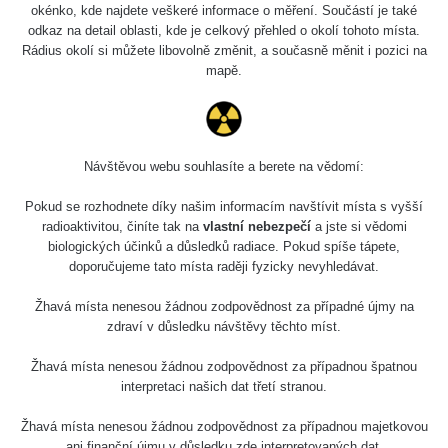
Holíčsky zámok
0.022 - 0.092 µSv/h
okénko, kde najdete veškeré informace o měření. Součástí je také
110
odkaz na detail oblasti, kde je celkový přehled o okolí tohoto místa.
Rádius okolí si můžete libovolně změnit, a současně měnit i pozici na
RadiaCode
Lednice
0.038 - 0.129 µSv/h
mapě.
110
RadiaCode
Valtice
0.054 - 0.142 µSv/h
110
Návštěvou webu souhlasíte a berete na vědomí:
Cesta -
5.8.2026 21:43
RAYSID
0.044 - 0.225 µSv/h
Pokud se rozhodnete díky našim informacím navštívit místa s vyšší
- 6.8.2026
19:30
radioaktivitou, činíte tak na
vlastní nebezpečí
a jste si vědomi
biologických účinků a důsledků radiace. Pokud spíše tápete,
doporučujeme tato místa raději fyzicky nevyhledávat.
Halda Uni-
RadiaCode
0.051 - 256.86 µSv/h
Stone Jáchymov
103
Žhavá místa nenesou žádnou zodpovědnost za případné újmy na
Bývalý důl
zdraví v důsledku návštěvy těchto míst.
RadiaCode
Barbora -
0.043 - 0.26 µSv/h
103
Jáchymov
Žhavá místa nenesou žádnou zodpovědnost za případnou špatnou
interpretaci našich dat třetí stranou.
Bývalý důl
RadiaCode
Barbora -
0 - 0 µSv/h
Žhavá místa nenesou žádnou zodpovědnost za případnou majetkovou
103
Jáchymov
ani finanční újmu v důsledku zde interpretovaných dat.