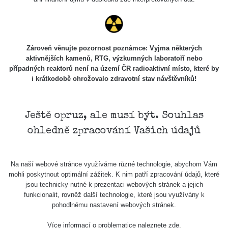
Skalica walk:
RadiaCode
0.03 - 0.43 µSv/h
1
110
Cesta -
Zároveň věnujte pozornost poznámce: Vyjma některých
17.7.2026
aktivnějších kamenů, RTG, výzkumných laboratoří nebo
05:39 -
RAYSID
0.06 - 1.805 µSv/h
případných reaktorů není na území ČR radioaktivní místo, které by
17.7.2026
i krátkodobě ohrožovalo zdravotní stav návštěvníků!
06:10
Cesta -
20.7.2026
Ještě opruz, ale musí být. Souhlas
10:30 -
CzechRad
0.036 - 0.539 µSv/h
ohledně zpracování Vašich údajů
20.7.2026
12:28
Cesta -
Na naší webové stránce využíváme různé technologie, abychom Vám
4.8.2026 17:52
RAYSID
0.062 - 0.16 µSv/h
mohli poskytnout optimální zážitek. K nim patří zpracování údajů, které
- 5.8.2026
jsou technicky nutné k prezentaci webových stránek a jejich
09:54
funkcionalit, rovněž další technologie, které jsou využívány k
pohodlnému nastavení webových stránek.
USA Roadtrip;
RadiaCode
Denver - Las
0 - 204.56 µSv/h
10
110
Více informací o problematice naleznete
zde
.
Vegas