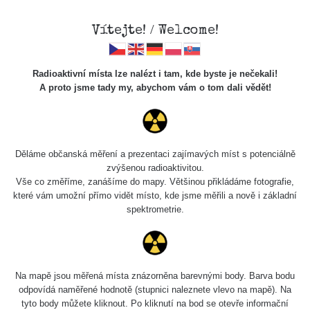
Vítejte! / Welcome!
Radioaktivní místa lze nalézt i tam, kde byste je nečekali!
A proto jsme tady my, abychom vám o tom dali vědět!
Cesty
Děláme občanská měření a prezentaci zajímavých míst s potenciálně
zvýšenou radioaktivitou.
Vyhledat
Vše co změříme, zanášíme do mapy. Většinou přikládáme fotografie,
které vám umožní přímo vidět místo, kde jsme měřili a nově i základní
spektrometrie.
pag
1 / 134
1
2
3
4
5
»
Název
Zařízení
Rozmezí hodnot
Na mapě jsou měřená místa znázorněna barevnými body. Barva bodu
odpovídá naměřené hodnotě (stupnici naleznete vlevo na mapě). Na
tyto body můžete kliknout. Po kliknutí na bod se otevře informační
RadiaCode