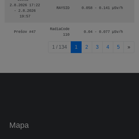
2.8.2026 17:22
RAYSID
0.058 - 0.141 µSv/h
- 2.8.2026
19:57
RadiaCode
Prešov #47
0.04 - 0.077 µSv/h
110
pag
1 / 134
1
2
3
4
5
»
Mapa