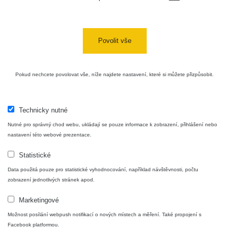
USA Roadtrip;
RadiaCode
Denver - Las
0 - 204.56 µSv/h
10
110
Vegas
Povolit vše
Ámonova lúka -
RadiaCode
Plavecký
0.024 - 0.097 µSv/h
110
Pokud nechcete povolovat vše, níže najdete nastavení, které si můžete přizpůsobit.
Mikuláš
Plavecký
RadiaCode
Mikuláš Walk:
0.035 - 0.053 µSv/h
110
Technicky nutné
1
Nutné pro správný chod webu, ukládají se pouze informace k zobrazení, přihlášení nebo
RadiaCode
nastavení této webové prezentace.
Prešov #48
0.054 - 0.453 µSv/h
110
Statistické
Košice #04 -
RadiaCode
Data použitá pouze pro statistické vyhodnocování, například návštěvnosti, počtu
múzeum
0.017 - 9.86 µSv/h
110
zobrazení jednotlivých stránek apod.
minerálov
Marketingové
Cesta -
4.8.2026 16:15
Možnost posílání webpush notifikací o nových místech a měření. Také propojení s
RAYSID
0.042 - 0.172 µSv/h
×
🛣️ NAMĚŘENÁ TRASA
- 4.8.2026
Facebook platformou.