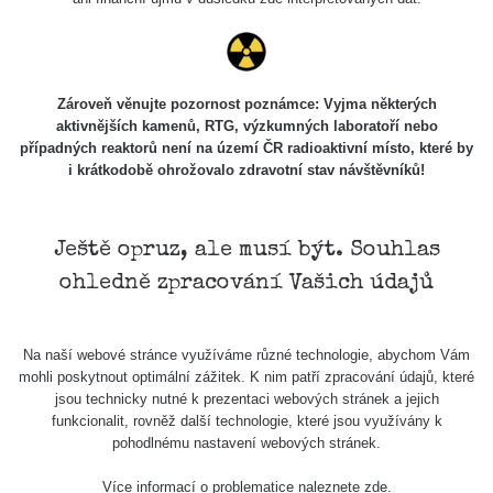
Skalica walk:
RadiaCode
0.03 - 0.43 µSv/h
1
110
Cesta -
Zároveň věnujte pozornost poznámce: Vyjma některých
17.7.2026
aktivnějších kamenů, RTG, výzkumných laboratoří nebo
05:39 -
RAYSID
0.06 - 1.805 µSv/h
případných reaktorů není na území ČR radioaktivní místo, které by
17.7.2026
i krátkodobě ohrožovalo zdravotní stav návštěvníků!
06:10
Cesta -
20.7.2026
Ještě opruz, ale musí být. Souhlas
10:30 -
CzechRad
0.036 - 0.539 µSv/h
ohledně zpracování Vašich údajů
20.7.2026
12:28
Cesta -
Na naší webové stránce využíváme různé technologie, abychom Vám
4.8.2026 17:52
RAYSID
0.062 - 0.16 µSv/h
mohli poskytnout optimální zážitek. K nim patří zpracování údajů, které
- 5.8.2026
jsou technicky nutné k prezentaci webových stránek a jejich
09:54
funkcionalit, rovněž další technologie, které jsou využívány k
pohodlnému nastavení webových stránek.
USA Roadtrip;
RadiaCode
Denver - Las
0 - 204.56 µSv/h
10
110
Více informací o problematice naleznete
zde
.
Vegas