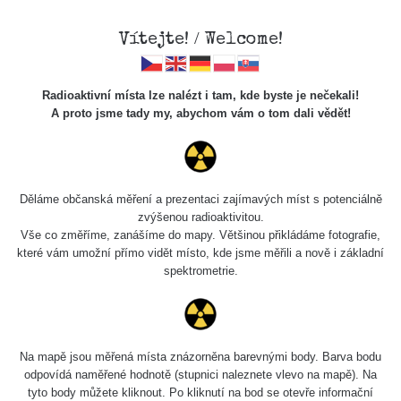
Vítejte! / Welcome!
Radioaktivní místa lze nalézt i tam, kde byste je nečekali!
A proto jsme tady my, abychom vám o tom dali vědět!
Cesty
Děláme občanská měření a prezentaci zajímavých míst s potenciálně
zvýšenou radioaktivitou.
Vyhledat
Vše co změříme, zanášíme do mapy. Většinou přikládáme fotografie,
které vám umožní přímo vidět místo, kde jsme měřili a nově i základní
spektrometrie.
pag
1 / 134
1
2
3
4
5
»
Název
Zařízení
Rozmezí hodnot
Na mapě jsou měřená místa znázorněna barevnými body. Barva bodu
odpovídá naměřené hodnotě (stupnici naleznete vlevo na mapě). Na
tyto body můžete kliknout. Po kliknutí na bod se otevře informační
RadiaCode