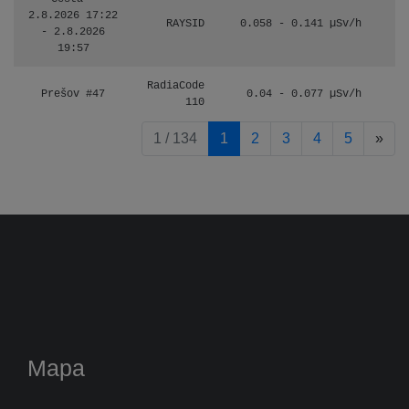
2.8.2026 17:22
RAYSID
0.058 - 0.141 µSv/h
- 2.8.2026
19:57
RadiaCode
Prešov #47
0.04 - 0.077 µSv/h
110
pag
1 / 134
1
2
3
4
5
»
Mapa