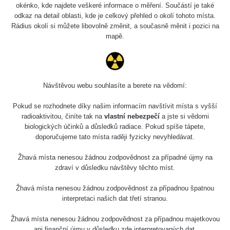
Holíčsky zámok
0.022 - 0.092 µSv/h
okénko, kde najdete veškeré informace o měření. Součástí je také
110
odkaz na detail oblasti, kde je celkový přehled o okolí tohoto místa.
Rádius okolí si můžete libovolně změnit, a současně měnit i pozici na
RadiaCode
Lednice
0.038 - 0.129 µSv/h
mapě.
110
RadiaCode
Valtice
0.054 - 0.142 µSv/h
110
Návštěvou webu souhlasíte a berete na vědomí:
Cesta -
5.8.2026 21:43
RAYSID
0.044 - 0.225 µSv/h
Pokud se rozhodnete díky našim informacím navštívit místa s vyšší
- 6.8.2026
19:30
radioaktivitou, činíte tak na
vlastní nebezpečí
a jste si vědomi
biologických účinků a důsledků radiace. Pokud spíše tápete,
doporučujeme tato místa raději fyzicky nevyhledávat.
Halda Uni-
RadiaCode
0.051 - 256.86 µSv/h
Stone Jáchymov
103
Žhavá místa nenesou žádnou zodpovědnost za případné újmy na
Bývalý důl
zdraví v důsledku návštěvy těchto míst.
RadiaCode
Barbora -
0.043 - 0.26 µSv/h
103
Jáchymov
Žhavá místa nenesou žádnou zodpovědnost za případnou špatnou
interpretaci našich dat třetí stranou.
Bývalý důl
RadiaCode
Barbora -
0 - 0 µSv/h
Žhavá místa nenesou žádnou zodpovědnost za případnou majetkovou
103
Jáchymov
ani finanční újmu v důsledku zde interpretovaných dat.