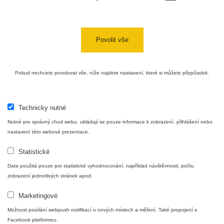
USA Roadtrip;
RadiaCode
Denver - Las
0 - 204.56 µSv/h
10
110
Vegas
Povolit vše
Ámonova lúka -
RadiaCode
Plavecký
0.024 - 0.097 µSv/h
110
Pokud nechcete povolovat vše, níže najdete nastavení, které si můžete přizpůsobit.
Mikuláš
Plavecký
RadiaCode
Mikuláš Walk:
0.035 - 0.053 µSv/h
110
Technicky nutné
1
Nutné pro správný chod webu, ukládají se pouze informace k zobrazení, přihlášení nebo
RadiaCode
nastavení této webové prezentace.
Prešov #48
0.054 - 0.453 µSv/h
110
Statistické
Košice #04 -
RadiaCode
Data použitá pouze pro statistické vyhodnocování, například návštěvnosti, počtu
múzeum
0.017 - 9.86 µSv/h
110
zobrazení jednotlivých stránek apod.
minerálov
Marketingové
Cesta -
4.8.2026 16:15
Možnost posílání webpush notifikací o nových místech a měření. Také propojení s
RAYSID
0.042 - 0.172 µSv/h
×
🛣️ NAMĚŘENÁ TRASA
- 4.8.2026
Facebook platformou.