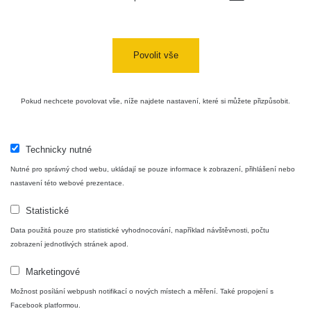
USA Roadtrip;
RadiaCode
Denver - Las
0 - 204.56 µSv/h
10
110
Vegas
Povolit vše
Ámonova lúka -
RadiaCode
Plavecký
0.024 - 0.097 µSv/h
110
Pokud nechcete povolovat vše, níže najdete nastavení, které si můžete přizpůsobit.
Mikuláš
Plavecký
RadiaCode
Mikuláš Walk:
0.035 - 0.053 µSv/h
110
Technicky nutné
1
Nutné pro správný chod webu, ukládají se pouze informace k zobrazení, přihlášení nebo
RadiaCode
nastavení této webové prezentace.
Prešov #48
0.054 - 0.453 µSv/h
110
Statistické
Košice #04 -
RadiaCode
Data použitá pouze pro statistické vyhodnocování, například návštěvnosti, počtu
múzeum
0.017 - 9.86 µSv/h
110
zobrazení jednotlivých stránek apod.
minerálov
Marketingové
Cesta -
4.8.2026 16:15
Možnost posílání webpush notifikací o nových místech a měření. Také propojení s
RAYSID
0.042 - 0.172 µSv/h
×
🛣️ NAMĚŘENÁ TRASA
- 4.8.2026
Facebook platformou.