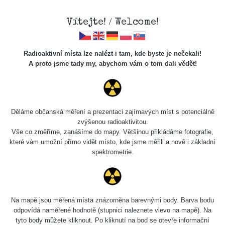
Vítejte! / Welcome!
Radioaktivní místa lze nalézt i tam, kde byste je nečekali!
A proto jsme tady my, abychom vám o tom dali vědět!
Cesty
Děláme občanská měření a prezentaci zajímavých míst s potenciálně
zvýšenou radioaktivitou.
Vyhledat
Vše co změříme, zanášíme do mapy. Většinou přikládáme fotografie,
které vám umožní přímo vidět místo, kde jsme měřili a nově i základní
spektrometrie.
pag
1 / 134
1
2
3
4
5
»
Název
Zařízení
Rozmezí hodnot
Na mapě jsou měřená místa znázorněna barevnými body. Barva bodu
odpovídá naměřené hodnotě (stupnici naleznete vlevo na mapě). Na
tyto body můžete kliknout. Po kliknutí na bod se otevře informační
RadiaCode