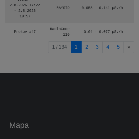
2.8.2026 17:22
RAYSID
0.058 - 0.141 µSv/h
- 2.8.2026
19:57
RadiaCode
Prešov #47
0.04 - 0.077 µSv/h
110
pag
1 / 134
1
2
3
4
5
»
Mapa