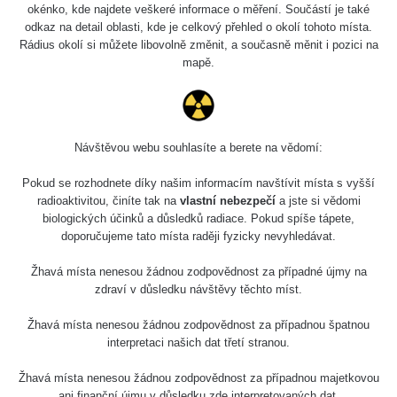
Holíčsky zámok
0.022 - 0.092 µSv/h
okénko, kde najdete veškeré informace o měření. Součástí je také
110
odkaz na detail oblasti, kde je celkový přehled o okolí tohoto místa.
Rádius okolí si můžete libovolně změnit, a současně měnit i pozici na
RadiaCode
Lednice
0.038 - 0.129 µSv/h
mapě.
110
RadiaCode
Valtice
0.054 - 0.142 µSv/h
110
Návštěvou webu souhlasíte a berete na vědomí:
Cesta -
5.8.2026 21:43
RAYSID
0.044 - 0.225 µSv/h
Pokud se rozhodnete díky našim informacím navštívit místa s vyšší
- 6.8.2026
19:30
radioaktivitou, činíte tak na
vlastní nebezpečí
a jste si vědomi
biologických účinků a důsledků radiace. Pokud spíše tápete,
doporučujeme tato místa raději fyzicky nevyhledávat.
Halda Uni-
RadiaCode
0.051 - 256.86 µSv/h
Stone Jáchymov
103
Žhavá místa nenesou žádnou zodpovědnost za případné újmy na
Bývalý důl
zdraví v důsledku návštěvy těchto míst.
RadiaCode
Barbora -
0.043 - 0.26 µSv/h
103
Jáchymov
Žhavá místa nenesou žádnou zodpovědnost za případnou špatnou
interpretaci našich dat třetí stranou.
Bývalý důl
RadiaCode
Barbora -
0 - 0 µSv/h
Žhavá místa nenesou žádnou zodpovědnost za případnou majetkovou
103
Jáchymov
ani finanční újmu v důsledku zde interpretovaných dat.