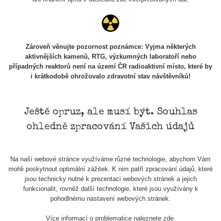
Skalica walk:
RadiaCode
0.03 - 0.43 µSv/h
1
110
Cesta -
Zároveň věnujte pozornost poznámce: Vyjma některých
17.7.2026
aktivnějších kamenů, RTG, výzkumných laboratoří nebo
05:39 -
RAYSID
0.06 - 1.805 µSv/h
případných reaktorů není na území ČR radioaktivní místo, které by
17.7.2026
i krátkodobě ohrožovalo zdravotní stav návštěvníků!
06:10
Cesta -
20.7.2026
Ještě opruz, ale musí být. Souhlas
10:30 -
CzechRad
0.036 - 0.539 µSv/h
ohledně zpracování Vašich údajů
20.7.2026
12:28
Cesta -
Na naší webové stránce využíváme různé technologie, abychom Vám
4.8.2026 17:52
RAYSID
0.062 - 0.16 µSv/h
mohli poskytnout optimální zážitek. K nim patří zpracování údajů, které
- 5.8.2026
jsou technicky nutné k prezentaci webových stránek a jejich
09:54
funkcionalit, rovněž další technologie, které jsou využívány k
pohodlnému nastavení webových stránek.
USA Roadtrip;
RadiaCode
Denver - Las
0 - 204.56 µSv/h
10
110
Více informací o problematice naleznete
zde
.
Vegas