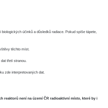
Zobrazit
ndy
Zobrazit
ndy
Zobrazit
ndy
i biologických účinků a důsledků radiace. Pokud spíše tápete,
Zobrazit
onda :-)
štěvy těchto míst.
Zobrazit
aroslavkc@gmail.com
at třetí stranou.
u zde interpretovaných dat.
Zobrazit
aroslavkc@gmail.com
Zobrazit
aroslavkc@gmail.com
reaktorů není na území ČR radioaktivní místo, které by i
Zobrazit
ndy