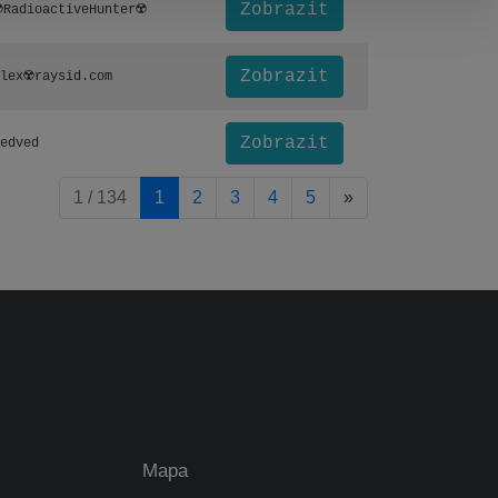
Zobrazit
️RadioactiveHunter☢️
Zobrazit
lex☢️raysid.com
Zobrazit
edved
pagination.nextP
1 / 134
1
2
3
4
5
»
Mapa