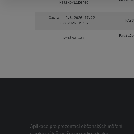
RadiaCo
Ralsko/Liberec
1
Cesta - 2.8.2026 17:22 -
RAYS
2.8.2026 19:57
RadiaCo
Prešov #47
1
Aplikace pro prezentaci občanských měření
s potenciálně zvýšenou radioaktivitou.