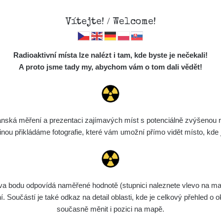
Vítejte! / Welcome!
Mapa
Měření
Lidé
O
Radioaktivní místa lze nalézt i tam, kde byste je nečekali!
Místa
S
A proto jsme tady my, abychom vám o tom dali vědět!
Cesty
Předměty
Monitoring
ská měření a prezentaci zajímavých míst s potenciálně zvýšenou ra
Vyhledat
Spektra
u přikládáme fotografie, které vám umožní přímo vidět místo, kde js
Výběr dozimetru
Půjčovna
bodu odpovídá naměřené hodnotě (stupnici naleznete vlevo na mapě)
ní
Rozmezí hodnot
Bodů
Nahráno
N
Součástí je také odkaz na detail oblasti, kde je celkový přehled o ok
současně měnit i pozici na mapě.
de
6. 8. 2026