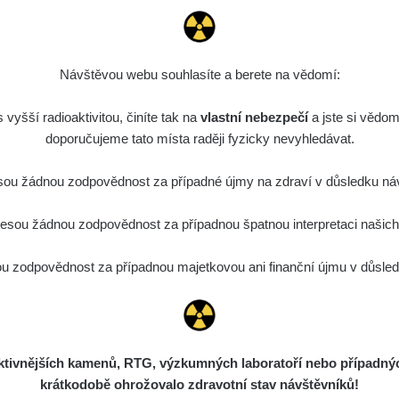
0.022 - 0.092 µSv/h
464
A
10
21:57:06
de
6. 8. 2026
0.038 - 0.129 µSv/h
1385
A
10
21:55:59
Návštěvou webu souhlasíte a berete na vědomí:
de
6. 8. 2026
0.054 - 0.142 µSv/h
757
A
vyšší radioaktivitou, činíte tak na
10
vlastní nebezpečí
21:55:19
a jste si vědom
doporučujeme tato místa raději fyzicky nevyhledávat.
6. 8. 2026
ID
0.044 - 0.225 µSv/h
2274
T
19:45:08
ou žádnou zodpovědnost za případné újmy na zdraví v důsledku náv
de
6. 8. 2026
0.051 - 256.86 µSv/h
771
j
sou žádnou zodpovědnost za případnou špatnou interpretaci našich d
03
19:20:45
de
6. 8. 2026
 zodpovědnost za případnou majetkovou ani finanční újmu v důsledk
0.043 - 0.26 µSv/h
412
j
03
19:15:29
de
6. 8. 2026
0 - 0 µSv/h
0
j
03
19:12:20
ivnějších kamenů, RTG, výzkumných laboratoří nebo případných 
de
5. 8. 2026
0.03 - 0.43 µSv/h
857
A
10
krátkodobě ohrožovalo zdravotní stav návštěvníků!
22:26:37