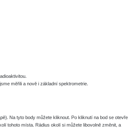
 nás
Podpořte nás
Studnice
Kontakt
Přihlásit
polek Žhavá Místa z. s.
Akce
Stanovy spolku
Tipy a rady
Členství ve spolku
Návody a manuály
Statutární orgán
Zajímavosti
dioaktivitou.
Experimenty
me měřili a nově i základní spektrometrie.
Videa
pagination.nextP
1 / 134
1
2
3
4
5
»
. Na tyto body můžete kliknout. Po kliknutí na bod se otevře
aměřil
Akce
olí tohoto místa. Rádius okolí si můžete libovolně změnit, a