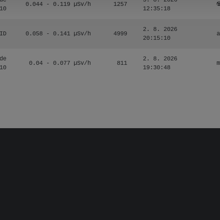
de
3. 8. 2026
0.044 - 0.119 µSv/h
1257
☢
10
12:35:18
2. 8. 2026
ID
0.058 - 0.141 µSv/h
4999
a
20:15:10
de
2. 8. 2026
0.04 - 0.077 µSv/h
811
m
10
19:30:48