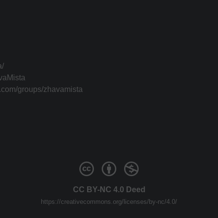
a/
vaMista
k.com/groups/zhavamista
CC BY-NC 4.0 Deed
https://creativecommons.org/licenses/by-nc/4.0/