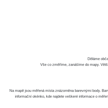
Cesty
Děláme občan
Vše co změříme, zanášíme do mapy. Většino
Na mapě jsou měřená místa znázorněna barevnými body. Barva 
Název
Zaříze
informační okénko, kde najdete veškeré informace o měření. 
RadiaCo