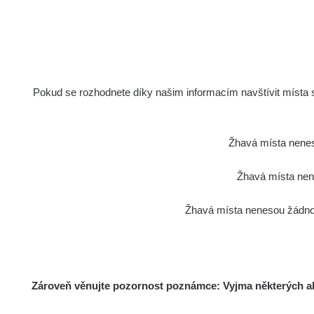
Holíčsky zámok
1
RadiaCo
Lednice
1
RadiaCo
Valtice
Pokud se rozhodnete díky našim informacím navštívit místa s 
1
Cesta - 5.8.2026 21:43 -
RAYS
6.8.2026 19:30
Žhavá místa nenes
RadiaCo
Halda Uni-Stone Jáchymov
Žhavá místa nene
1
RadiaCo
Žhavá místa nenesou žádnou
Bývalý důl Barbora - Jáchymov
1
RadiaCo
Bývalý důl Barbora - Jáchymov
1
Zároveň věnujte pozornost poznámce: Vyjma některých akt
RadiaCo
Skalica walk: 1
1