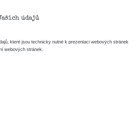
Zobrazit
onda :-)
Vašich údajů
Zobrazit
artap123@seznam.cz
ajů, které jsou technicky nutné k prezentaci webových stránek
Zobrazit
lex☢️raysid.com
ení webových stránek.
Zobrazit
iv
Zobrazit
iv
Zobrazit
ndy
×
.
Zobrazit
ndy