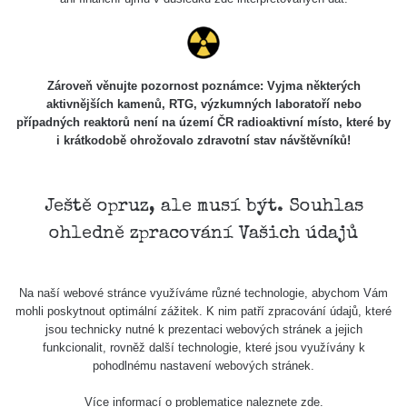
Safecast
Santos, São
bGeigie
0.036 - 0.323 µSv/h
11
Paulo
Zároveň věnujte pozornost poznámce: Vyjma některých
nano
aktivnějších kamenů, RTG, výzkumných laboratoří nebo
případných reaktorů není na území ČR radioaktivní místo, které by
Safecast
i krátkodobě ohrožovalo zdravotní stav návštěvníků!
Santos, São
bGeigie
0.036 - 0.431 µSv/h
17
Paulo
nano
Ještě opruz, ale musí být. Souhlas
Safecast
ohledně zpracování Vašich údajů
Santos, São
bGeigie
0.036 - 0.503 µSv/h
22
Paulo
nano
Na naší webové stránce využíváme různé technologie, abychom Vám
Safecast
mohli poskytnout optimální zážitek. K nim patří zpracování údajů, které
Santos, São
bGeigie
0.036 - 0.395 µSv/h
18
jsou technicky nutné k prezentaci webových stránek a jejich
Paulo
nano
funkcionalit, rovněž další technologie, které jsou využívány k
pohodlnému nastavení webových stránek.
Santos,
Safecast
Více informací o problematice naleznete
zde
.