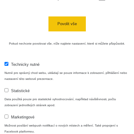
Cubatão, São
bGeigie
0.036 - 0.467 µSv/h
140
Paulo
nano
K
Povolit vše
RadiaCode
Mathausenským
0.14 - 1.105 µSv/h
5
110
schodům
Pokud nechcete povolovat vše, níže najdete nastavení, které si můžete přizpůsobit.
do Mistrovic
RadiaCode
0.046 - 0.134 nSv/h
168
na letadla
102
RadiaCode
Technicky nutné
Rájec
0.102 - 0.325 µSv/h
198
103
Nutné pro správný chod webu, ukládají se pouze informace k zobrazení, přihlášení nebo
nastavení této webové prezentace.
RadiaCode
Paris
0 - 0 µSv/h
110
Statistické
měření v autě
RadiaCode
Data použitá pouze pro statistické vyhodnocování, například návštěvnosti, počtu
0.033 - 0.157 µSv/h
170
0.5m
103
zobrazení jednotlivých stránek apod.
Burgas-
Marketingové
Bulgaria
RadiaCode
Možnost posílání webpush notifikací o nových místech a měření. Také propojení s
Radioactive
0.025 - 0.301 µSv/h
254
110
Facebook platformou.
beach