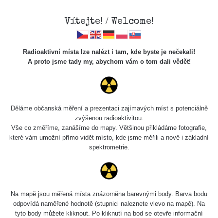
Vítejte! / Welcome!
Radioaktivní místa lze nalézt i tam, kde byste je nečekali!
A proto jsme tady my, abychom vám o tom dali vědět!
Cesty
Děláme občanská měření a prezentaci zajímavých míst s potenciálně
zvýšenou radioaktivitou.
Vyhledat
Vše co změříme, zanášíme do mapy. Většinou přikládáme fotografie,
které vám umožní přímo vidět místo, kde jsme měřili a nově i základní
spektrometrie.
pagination.previousPage
pag
5 / 135
«
3
4
5
6
7
»
Název
Zařízení
Rozmezí hodnot
Bod
Na mapě jsou měřená místa znázorněna barevnými body. Barva bodu
odpovídá naměřené hodnotě (stupnici naleznete vlevo na mapě). Na
tyto body můžete kliknout. Po kliknutí na bod se otevře informační
Jeneč -
RadiaCode