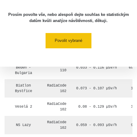
/Vromos/
Prosím povolte vše, nebo alespoň dejte souhlas ke statistickým
Burgas -
RadiaCode
datům kvůli analýze návštěvnosti, děkuji.
Rosen cooper
0.04 - 1.13 µSv/h
296
110
mine
Beden -
Povolit vybrané
RadiaCode
Burgas -
0.03 - 0.134 µSv/h
1059
110
Bulgaria
Burgas -
RadiaCode
Beden -
0.033 - 0.116 µSv/h
699
110
Bulgaria
Biatlon
RadiaCode
0.073 - 0.107 µSv/h
10
Bystřice
102
RadiaCode
Veselá 2
0.08 - 0.129 µSv/h
34
102
RadiaCode
NS Lazy
0.059 - 0.093 µSv/h
93
102