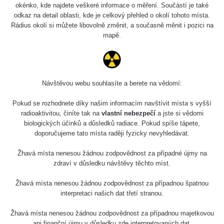
0.048 - 0.113 µSv/h
38
okénko, kde najdete veškeré informace o měření. Součástí je také
Jinočany
110
odkaz na detail oblasti, kde je celkový přehled o okolí tohoto místa.
Rádius okolí si můžete libovolně změnit, a současně měnit i pozici na
Boží dar ~>
RadiaCode
0.079 - 1.888 µSv/h
40
mapě.
Bratrství
110
do letiště
RadiaCode
0.015 - 4.42 nSv/h
849
Kbely
102
Návštěvou webu souhlasíte a berete na vědomí:
RadiaCode
Paris
0 - 0 µSv/h
110
Pokud se rozhodnete díky našim informacím navštívit místa s vyšší
radioaktivitou, činíte tak na
vlastní nebezpečí
a jste si vědomi
RadiaCode
Paris
0.013 - 0.416 µSv/h
144
biologických účinků a důsledků radiace. Pokud spíše tápete,
110
doporučujeme tato místa raději fyzicky nevyhledávat.
Cesta -
Žhavá místa nenesou žádnou zodpovědnost za případné újmy na
7.6.2026
RadiaCode
zdraví v důsledku návštěvy těchto míst.
14:48 -
0.067 - 0.231 µSv/h
99
110
7.6.2026
15:54
Žhavá místa nenesou žádnou zodpovědnost za případnou špatnou
interpretaci našich dat třetí stranou.
Santos, São
Žhavá místa nenesou žádnou zodpovědnost za případnou majetkovou
CzechRad
0.036 - 0.467 µSv/h
14
Paulo
ani finanční újmu v důsledku zde interpretovaných dat.