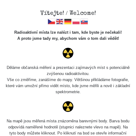
Vítejte! / Welcome!
Radioaktivní místa lze nalézt i tam, kde byste je nečekali!
A proto jsme tady my, abychom vám o tom dali vědět!
Riziko použití jaderné zbraně
opět dramaticky roste
Děláme občanská měření a prezentaci zajímavých míst s potenciálně
zvýšenou radioaktivitou.
Vše co změříme, zanášíme do mapy. Většinou přikládáme fotografie,
které vám umožní přímo vidět místo, kde jsme měřili a nově i základní
spektrometrie.
Na mapě jsou měřená místa znázorněna barevnými body. Barva bodu
odpovídá naměřené hodnotě (stupnici naleznete vlevo na mapě). Na
tyto body můžete kliknout. Po kliknutí na bod se otevře informační