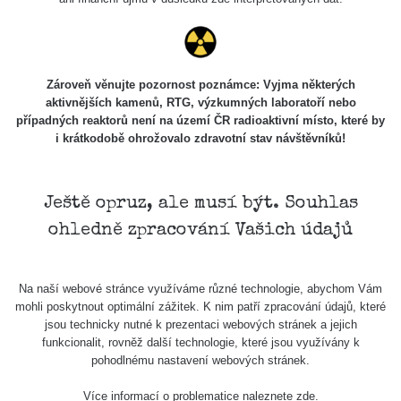
Podpořte nás
Studnice
Zároveň věnujte pozornost poznámce: Vyjma některých
aktivnějších kamenů, RTG, výzkumných laboratoří nebo
případných reaktorů není na území ČR radioaktivní místo, které by
Kontakt
i krátkodobě ohrožovalo zdravotní stav návštěvníků!
Ještě opruz, ale musí být. Souhlas
Aplikace pro prezentaci občanských měření
s potenciálně zvýšenou radioaktivitou.
ohledně zpracování Vašich údajů
Kontakt
Na naší webové stránce využíváme různé technologie, abychom Vám
mohli poskytnout optimální zážitek. K nim patří zpracování údajů, které
jsou technicky nutné k prezentaci webových stránek a jejich
e-mail:
radiation@zhavamista.cz
funkcionalit, rovněž další technologie, které jsou využívány k
pohodlnému nastavení webových stránek.
instagram:
https://www.instagram.com/zhavamista/
Více informací o problematice naleznete
zde
.