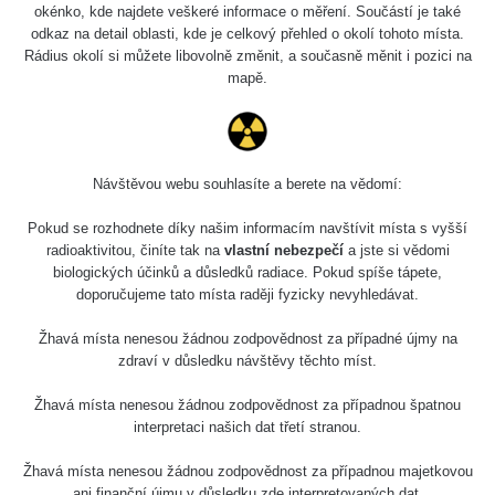
okénko, kde najdete veškeré informace o měření. Součástí je také
odkaz na detail oblasti, kde je celkový přehled o okolí tohoto místa.
Rádius okolí si můžete libovolně změnit, a současně měnit i pozici na
mapě.
Návštěvou webu souhlasíte a berete na vědomí:
Mapa
Pokud se rozhodnete díky našim informacím navštívit místa s vyšší
radioaktivitou, činíte tak na
vlastní nebezpečí
a jste si vědomi
biologických účinků a důsledků radiace. Pokud spíše tápete,
Měření
doporučujeme tato místa raději fyzicky nevyhledávat.
Žhavá místa nenesou žádnou zodpovědnost za případné újmy na
Lidé
zdraví v důsledku návštěvy těchto míst.
Žhavá místa nenesou žádnou zodpovědnost za případnou špatnou
O nás
interpretaci našich dat třetí stranou.
Žhavá místa nenesou žádnou zodpovědnost za případnou majetkovou
ani finanční újmu v důsledku zde interpretovaných dat.