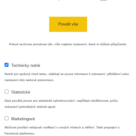
facebook stránka:
https://www.facebook.com/ZhavaMista
facebook diskusní skupina:
https://www.facebook.com/groups/zhavamista
Povolit vše
twitter:
https://twitter.com/ZhavaMista/
youtube:
https://www.youtube.com/@zhavamista
Pokud nechcete povolovat vše, níže najdete nastavení, které si můžete přizpůsobit.
discord:
https://discord.gg/EKavNtPR4x
Technicky nutné
Nutné pro správný chod webu, ukládají se pouze informace k zobrazení, přihlášení nebo
nastavení této webové prezentace.
Statistické
CC BY-NC 4.0 Deed
Data použitá pouze pro statistické vyhodnocování, například návštěvnosti, počtu
https://creativecommons.org/licenses/by-nc/4.0/
zobrazení jednotlivých stránek apod.
Marketingové
Možnost posílání webpush notifikací o nových místech a měření. Také propojení s
Facebook platformou.