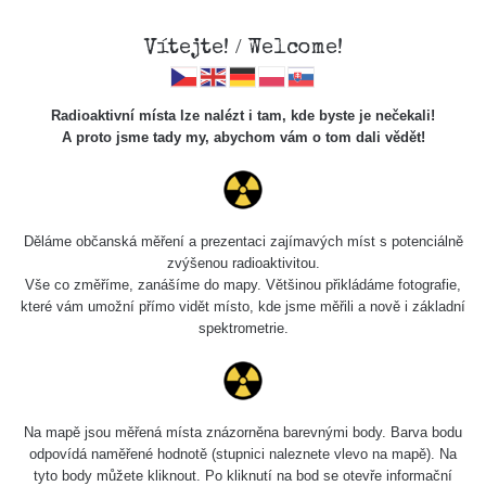
Vítejte! / Welcome!
Radioaktivní místa lze nalézt i tam, kde byste je nečekali!
A proto jsme tady my, abychom vám o tom dali vědět!
Radioaktivita – NEZkreslená
věda
Děláme občanská měření a prezentaci zajímavých míst s potenciálně
zvýšenou radioaktivitou.
Vše co změříme, zanášíme do mapy. Většinou přikládáme fotografie,
které vám umožní přímo vidět místo, kde jsme měřili a nově i základní
spektrometrie.
Na mapě jsou měřená místa znázorněna barevnými body. Barva bodu
odpovídá naměřené hodnotě (stupnici naleznete vlevo na mapě). Na
tyto body můžete kliknout. Po kliknutí na bod se otevře informační