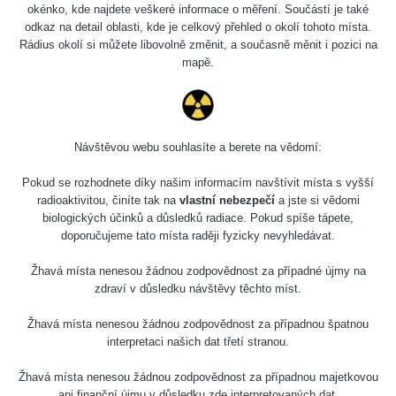
okénko, kde najdete veškeré informace o měření. Součástí je také
odkaz na detail oblasti, kde je celkový přehled o okolí tohoto místa.
Rádius okolí si můžete libovolně změnit, a současně měnit i pozici na
mapě.
Návštěvou webu souhlasíte a berete na vědomí:
Mapa
Pokud se rozhodnete díky našim informacím navštívit místa s vyšší
radioaktivitou, činíte tak na
vlastní nebezpečí
a jste si vědomi
biologických účinků a důsledků radiace. Pokud spíše tápete,
Měření
doporučujeme tato místa raději fyzicky nevyhledávat.
Žhavá místa nenesou žádnou zodpovědnost za případné újmy na
Lidé
zdraví v důsledku návštěvy těchto míst.
Žhavá místa nenesou žádnou zodpovědnost za případnou špatnou
O nás
interpretaci našich dat třetí stranou.
Žhavá místa nenesou žádnou zodpovědnost za případnou majetkovou
ani finanční újmu v důsledku zde interpretovaných dat.