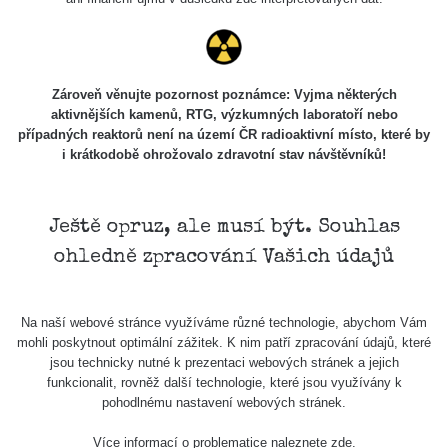
Podpořte nás
Studnice
Zároveň věnujte pozornost poznámce: Vyjma některých
aktivnějších kamenů, RTG, výzkumných laboratoří nebo
případných reaktorů není na území ČR radioaktivní místo, které by
Kontakt
i krátkodobě ohrožovalo zdravotní stav návštěvníků!
Ještě opruz, ale musí být. Souhlas
Aplikace pro prezentaci občanských měření
s potenciálně zvýšenou radioaktivitou.
ohledně zpracování Vašich údajů
Kontakt
Na naší webové stránce využíváme různé technologie, abychom Vám
mohli poskytnout optimální zážitek. K nim patří zpracování údajů, které
jsou technicky nutné k prezentaci webových stránek a jejich
e-mail:
radiation@zhavamista.cz
funkcionalit, rovněž další technologie, které jsou využívány k
pohodlnému nastavení webových stránek.
instagram:
https://www.instagram.com/zhavamista/
Více informací o problematice naleznete
zde
.