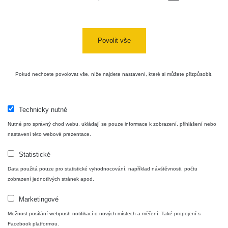
facebook stránka:
https://www.facebook.com/ZhavaMista
facebook diskusní skupina:
https://www.facebook.com/groups/zhavamista
Povolit vše
twitter:
https://twitter.com/ZhavaMista/
youtube:
https://www.youtube.com/@zhavamista
Pokud nechcete povolovat vše, níže najdete nastavení, které si můžete přizpůsobit.
discord:
https://discord.gg/EKavNtPR4x
Technicky nutné
Nutné pro správný chod webu, ukládají se pouze informace k zobrazení, přihlášení nebo
nastavení této webové prezentace.
Statistické
CC BY-NC 4.0 Deed
Data použitá pouze pro statistické vyhodnocování, například návštěvnosti, počtu
https://creativecommons.org/licenses/by-nc/4.0/
zobrazení jednotlivých stránek apod.
Marketingové
Možnost posílání webpush notifikací o nových místech a měření. Také propojení s
Facebook platformou.