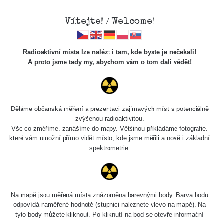
Vítejte! / Welcome!
Radioaktivní místa lze nalézt i tam, kde byste je nečekali!
A proto jsme tady my, abychom vám o tom dali vědět!
Korelace není kauzalita - aneb
dezinfo o výbuchu muničního
skladu na Ukrajině
Děláme občanská měření a prezentaci zajímavých míst s potenciálně
zvýšenou radioaktivitou.
Vše co změříme, zanášíme do mapy. Většinou přikládáme fotografie,
Ahoj lidi!
které vám umožní přímo vidět místo, kde jsme měřili a nově i základní
spektrometrie.
To, že korelace není kauzalita jsme si mohli nedávno
ověřit díky výbuchu muničního skladu na Ukrajině, kdy po
tomto incidentu začaly některé radiační staničky v evropě
Na mapě jsou měřená místa znázorněna barevnými body. Barva bodu
vykazovat peaky i více než o 50% nárůst hodnot. Grafy
odpovídá naměřené hodnotě (stupnici naleznete vlevo na mapě). Na
korelovaly "relativně" dobře s děním na Ukrajině, ale
tyto body můžete kliknout. Po kliknutí na bod se otevře informační