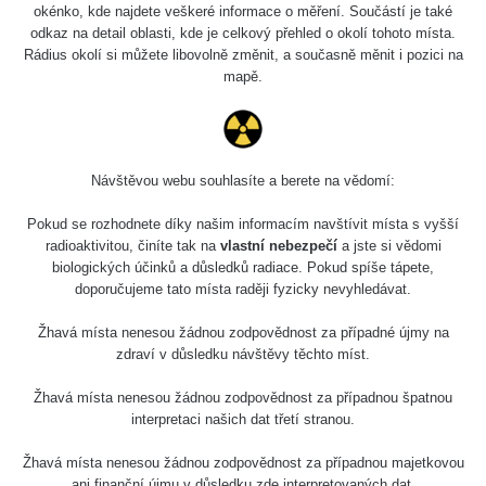
kauzalita se ukázala býti jinde. I když je toto dezinfo již
okénko, kde najdete veškeré informace o měření. Součástí je také
tak nějak pasé, rád bych vám ukázal grafy od pana Jana
odkaz na detail oblasti, kde je celkový přehled o okolí tohoto místa.
Helebranta, který dělá ve Státním ústavu radiační ochrany
Rádius okolí si můžete libovolně změnit, a současně měnit i pozici na
mapě.
(SÚRO).
Grafy ukazují kauzalitu mezi úhrny srážek a peaky, které
ukazovaly staničky. Jinak Bismut 214, který byl dost
Návštěvou webu souhlasíte a berete na vědomí:
zmiňován je právě v rozpadové řadě radonu, který déšť
vytlačil ze země a díky tomu byl viditelný nárůst
Pokud se rozhodnete díky našim informacím navštívit místa s vyšší
radiačního pozadí (a opravdu, děje se to dost často při
radioaktivitou, činíte tak na
vlastní nebezpečí
a jste si vědomi
větších srážkách).
biologických účinků a důsledků radiace. Pokud spíše tápete,
doporučujeme tato místa raději fyzicky nevyhledávat.
Případný twitterový účet pana Helebranta najdete zde:
Žhavá místa nenesou žádnou zodpovědnost za případné újmy na
https://twitter.com/jhelebrant/status/1660577238360768512
zdraví v důsledku návštěvy těchto míst.
Originální post:
Žhavá místa nenesou žádnou zodpovědnost za případnou špatnou
https://www.facebook.com/groups/zhavamista/permalink/8
interpretaci našich dat třetí stranou.
Žhavá místa nenesou žádnou zodpovědnost za případnou majetkovou
ani finanční újmu v důsledku zde interpretovaných dat.