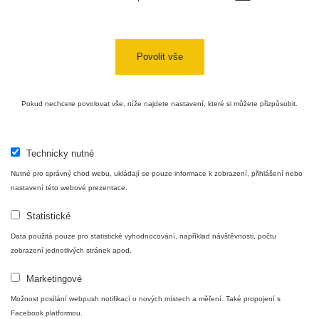
Povolit vše
Pokud nechcete povolovat vše, níže najdete nastavení, které si můžete přizpůsobit.
Technicky nutné
Nutné pro správný chod webu, ukládají se pouze informace k zobrazení, přihlášení nebo
nastavení této webové prezentace.
Statistické
Data použitá pouze pro statistické vyhodnocování, například návštěvnosti, počtu
zobrazení jednotlivých stránek apod.
Marketingové
Možnost posílání webpush notifikací o nových místech a měření. Také propojení s
Facebook platformou.