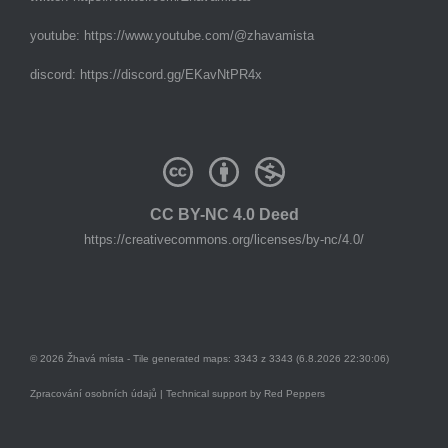
youtube:
https://www.youtube.com/@zhavamista
discord:
https://discord.gg/EKavNtPR4x
CC BY-NC 4.0 Deed
https://creativecommons.org/licenses/by-nc/4.0/
© 2026 Žhavá místa - Tile generated maps: 3343 z 3343 (6.8.2026 22:30:06)
Zpracování osobních údajů
| Technical support by
Red Peppers
Mám se bát?