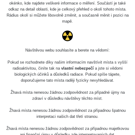
okénko, kde najdete veškeré informace o měření. Součástí je také
ono totiž nejaktivnější místo - Kino Scala - nám brzy
odkaz na detail oblasti, kde je celkový přehled o okolí tohoto místa.
zrekonstruují a bohužel zřejmě uranové dlaždičky skončí
Rádius okolí si můžete libovolně změnit, a současně měnit i pozici na
někde na smetišti
, tím pádem hotspot zanikne. Tím
mapě.
se pojí i to, že v brzké době přibude k měření něco jako
"Ohlásit zaniklý hotspot", pokud dostanu takovýto
feedback a hotspot na daném místě opravdu nebude,
bude označen jako "Zaniklý", bude se pořád objevovat,
Návštěvou webu souhlasíte a berete na vědomí:
ale dostane štítek a nebude se objevovat přednostně.
Pokud se rozhodnete díky našim informacím navštívit místa s vyšší
radioaktivitou, činíte tak na
vlastní nebezpečí
a jste si vědomi
biologických účinků a důsledků radiace. Pokud spíše tápete,
Originální post najdete zde:
doporučujeme tato místa raději fyzicky nevyhledávat.
https://www.facebook.com/groups/zhavamista/permalink/81142157
Žhavá místa nenesou žádnou zodpovědnost za případné újmy na
zdraví v důsledku návštěvy těchto míst.
Žhavá místa nenesou žádnou zodpovědnost za případnou špatnou
interpretaci našich dat třetí stranou.
Žhavá místa nenesou žádnou zodpovědnost za případnou majetkovou
ani finanční újmu v důsledku zde interpretovaných dat.