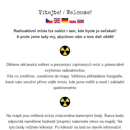
Vítejte! / Welcome!
Radioaktivní místa lze nalézt i tam, kde byste je nečekali!
A proto jsme tady my, abychom vám o tom dali vědět!
Slovensko - Kravany
Ahoj lidi,
Děláme občanská měření a prezentaci zajímavých míst s potenciálně
zvýšenou radioaktivitou.
Vše co změříme, zanášíme do mapy. Většinou přikládáme fotografie,
Slyšel jsem, že na Slovensku s uranem je těžké pořízení.
které vám umožní přímo vidět místo, kde jsme měřili a nově i základní
spektrometrie.
Díky Tomášovi Hullovi vím, že se tam dokonce pořád dají
najít i nějaké pozůstatky. Tohle místo je docela super,
vzhledem k tomu, že naši sousedi jsou na lokace uranu
poměrně chudí.
Na mapě jsou měřená místa znázorněna barevnými body. Barva bodu
odpovídá naměřené hodnotě (stupnici naleznete vlevo na mapě). Na
Měření je super a stojí za zmínku ještě z jednoho důvodu,
tyto body můžete kliknout. Po kliknutí na bod se otevře informační