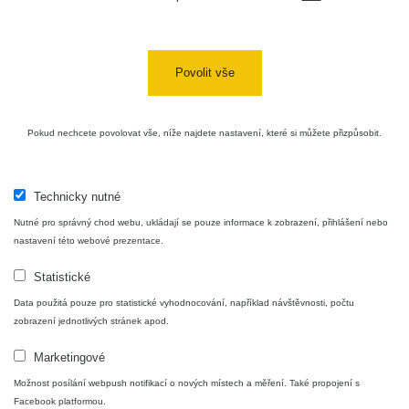
Povolit vše
Pokud nechcete povolovat vše, níže najdete nastavení, které si můžete přizpůsobit.
Technicky nutné
Nutné pro správný chod webu, ukládají se pouze informace k zobrazení, přihlášení nebo
nastavení této webové prezentace.
Statistické
Data použitá pouze pro statistické vyhodnocování, například návštěvnosti, počtu
zobrazení jednotlivých stránek apod.
Marketingové
Možnost posílání webpush notifikací o nových místech a měření. Také propojení s
Facebook platformou.