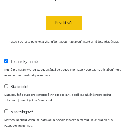
Povolit vše
Pokud nechcete povolovat vše, níže najdete nastavení, které si můžete přizpůsobit.
Technicky nutné
Nutné pro správný chod webu, ukládají se pouze informace k zobrazení, přihlášení nebo
nastavení této webové prezentace.
Statistické
Data použitá pouze pro statistické vyhodnocování, například návštěvnosti, počtu
zobrazení jednotlivých stránek apod.
Marketingové
Možnost posílání webpush notifikací o nových místech a měření. Také propojení s
Facebook platformou.