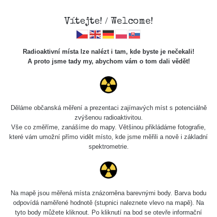
Vítejte! / Welcome!
Radioaktivní místa lze nalézt i tam, kde byste je nečekali!
A proto jsme tady my, abychom vám o tom dali vědět!
Líšťany
Děláme občanská měření a prezentaci zajímavých míst s potenciálně
zvýšenou radioaktivitou.
Vše co změříme, zanášíme do mapy. Většinou přikládáme fotografie,
Ahoj moji zářící lidi!
které vám umožní přímo vidět místo, kde jsme měřili a nově i základní
spektrometrie.
Líšťany, Líšťany, Líšťany...
Moje oblíbené místo, hodně oblíbené. Mám to sem do půl
hoďky od domu a tak tu dělám často opakované návštěvy.
Dříve tu byl povrchový důl a sem tam nějaký průzkumný
Na mapě jsou měřená místa znázorněna barevnými body. Barva bodu
šurf, nic velkého (jen pár tun vytěženého uranu). Nicméně
odpovídá naměřené hodnotě (stupnici naleznete vlevo na mapě). Na
na to, že tu vytěžili tak málo, tu dozimetr řve všude jak
tyto body můžete kliknout. Po kliknutí na bod se otevře informační