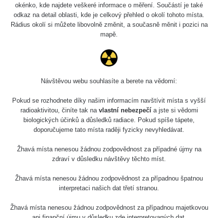
šílený. Polní cesta, která vede okolo tak nějak středem
okénko, kde najdete veškeré informace o měření. Součástí je také
odkaz na detail oblasti, kde je celkový přehled o okolí tohoto místa.
oblasti, je poměrně dost aktivní. Příkony na okraji cesty
Rádius okolí si můžete libovolně změnit, a současně měnit i pozici na
dosahují až 3 uSv/h.
mapě.
Naposledy jsem se rozhodl, že u největších hotspotů
zkusím kopnout v domění, že najdu alespoň nějaký malý
suvenýr. Nestalo se. Nikde nic, je to zřejmě kontaminace
Návštěvou webu souhlasíte a berete na vědomí:
v půdě, protože pokud kopnete cca 20 - 30 cm tak aktivita
relativně dokáže trochu stoupnout, ale s dalšími
Pokud se rozhodnete díky našim informacím navštívit místa s vyšší
centimetry potom pomalu klesá. Takto to bylo s každým
radioaktivitou, činíte tak na
vlastní nebezpečí
a jste si vědomi
biologických účinků a důsledků radiace. Pokud spíše tápete,
hotspotem, který jsem našel. Jak na cestě, tak na poli, i v
doporučujeme tato místa raději fyzicky nevyhledávat.
lesíku.
Žhavá místa nenesou žádnou zodpovědnost za případné újmy na
Škoda, každopádně pokud si chcete poskakovat po
zdraví v důsledku návštěvy těchto míst.
cestě, po poli a po lese, zároveň si s dozimetrem hvízdat,
Žhavá místa nenesou žádnou zodpovědnost za případnou špatnou
tak Líšťany, jsou opravdu dobrá volba.
interpretaci našich dat třetí stranou.
https://www.zhavamista.cz/pozice/49.83777222222223,13
Žhavá místa nenesou žádnou zodpovědnost za případnou majetkovou
ani finanční újmu v důsledku zde interpretovaných dat.