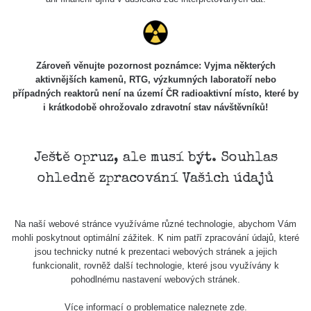
Nebezpečí hrozí prakticky jen při dlouhodobé expozici, která je
problémem hlavně v oblastech vyššího radonového rizika viz.
odkaz:
https://mapy.geology.cz/radon/
Zároveň věnujte pozornost poznámce: Vyjma některých
aktivnějších kamenů, RTG, výzkumných laboratoří nebo
Zde může docházet ke hromadění plynu v nevětraných
případných reaktorů není na území ČR radioaktivní místo, které by
interiérech.
i krátkodobě ohrožovalo zdravotní stav návštěvníků!
V případě jeho dlouhodobého působení při vdechování (roky až
desítky let) se zvyšuje riziko rakoviny dýchací soustavy.
Ještě opruz, ale musí být. Souhlas
Co tedy s tím?
ohledně zpracování Vašich údajů
Doporučuji si o dané problematice přečíst podrobněji na
webových stránkách SÚRO (Státní ústav radiační ochrany) na
tomto odkazu, kde se dozvíte všechny potřebné informace o
Na naší webové stránce využíváme různé technologie, abychom Vám
prevenci.
mohli poskytnout optimální zážitek. K nim patří zpracování údajů, které
https://www.suro.cz/cz/prirodnioz/obecne-informace
jsou technicky nutné k prezentaci webových stránek a jejich
funkcionalit, rovněž další technologie, které jsou využívány k
pohodlnému nastavení webových stránek.
Via: Vít Cenek
Více informací o problematice naleznete
zde
.