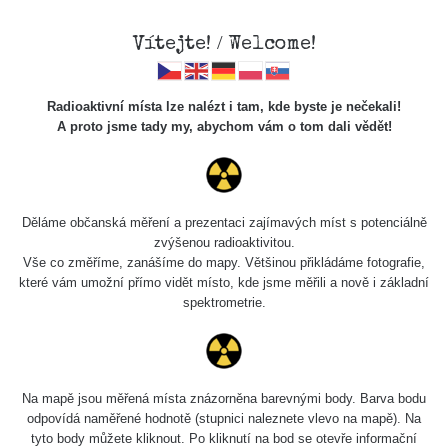
Vítejte! / Welcome!
Radioaktivní místa lze nalézt i tam, kde byste je nečekali!
A proto jsme tady my, abychom vám o tom dali vědět!
Radon
Děláme občanská měření a prezentaci zajímavých míst s potenciálně
zvýšenou radioaktivitou.
Vše co změříme, zanášíme do mapy. Většinou přikládáme fotografie,
·
·
které vám umožní přímo vidět místo, kde jsme měřili a nově i základní
spektrometrie.
Dnes se zaměříme na radioaktivní plyn jménem Radon.
O víkendu jsem navštívil oblast Vysočiny, kde si teprve
uvědomíte, jak velké problémy nám může způsobovat.
Na mapě jsou měřená místa znázorněna barevnými body. Barva bodu
odpovídá naměřené hodnotě (stupnici naleznete vlevo na mapě). Na
Jako první a extrémní příklad uvádím odvětrací průduch
tyto body můžete kliknout. Po kliknutí na bod se otevře informační