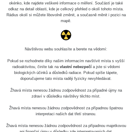
okénko, kde najdete veškeré informace o měření. Součástí je také
komplexu zrušené těžební jámy Uranového dolu.
odkaz na detail oblasti, kde je celkový přehled o okolí tohoto místa.
Zde můžete vidět, že Radon uniká ve vysokých koncentracích
Rádius okolí si můžete libovolně změnit, a současně měnit i pozici na
ven a je velmi dobře měřitelný i dozimetrem, který jej v
mapě.
normálních koncentracích prakticky nezachytí. Při použití
dozimetru s detekcí alfa záření by pravděpodobně byly hodnoty
i řádově vyšší.
Návštěvou webu souhlasíte a berete na vědomí:
Jako druhý příklad si ukážeme měření ovlivněná radonem i v
"normálním" venkovním prostředí před komplexem pro
Pokud se rozhodnete díky našim informacím navštívit místa s vyšší
radioaktivitou, činíte tak na
vlastní nebezpečí
a jste si vědomi
zpracování Uranu v Rožné. Zde bylo měření velmi zajímavé,
biologických účinků a důsledků radiace. Pokud spíše tápete,
jelikož je Radon plošněji přítomný v ovzduší. Měření na stejném
doporučujeme tato místa raději fyzicky nevyhledávat.
bodě jsou časově nekonzistentní a vlivem větru dochází k
nemalému kolísání hodnot, které se pohybují v rozmezí 0,2-
Žhavá místa nenesou žádnou zodpovědnost za případné újmy na
1,5µSv/h.
zdraví v důsledku návštěvy těchto míst.
Žhavá místa nenesou žádnou zodpovědnost za případnou špatnou
* Při krátkodobém působení se nejedná o výraznější nebezpečí
interpretaci našich dat třetí stranou.
a v lékařství se dokonce občas přistupuje k radonové terapii pro
úlevu od bolesti.
Žhavá místa nenesou žádnou zodpovědnost za případnou majetkovou
ani finanční újmu v důsledku zde interpretovaných dat.