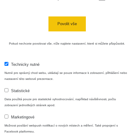
Originální post najdete zde:
https://www.facebook.com/groups/zhavamista/permalink/94059410
mibextid=uJjRxr
Povolit vše
Pokud nechcete povolovat vše, níže najdete nastavení, které si můžete přizpůsobit.
Technicky nutné
Nutné pro správný chod webu, ukládají se pouze informace k zobrazení, přihlášení nebo
nastavení této webové prezentace.
Statistické
Data použitá pouze pro statistické vyhodnocování, například návštěvnosti, počtu
zobrazení jednotlivých stránek apod.
Marketingové
Možnost posílání webpush notifikací o nových místech a měření. Také propojení s
Facebook platformou.