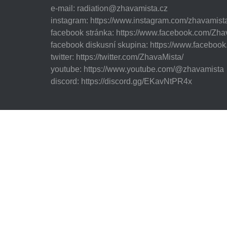
e-mail:
radiation@zhavamista.cz
instagram:
https://www.instagram.com/zhavamist
facebook stránka:
https://www.facebook.com/Zha
facebook diskusní skupina:
https://www.faceboo
twitter:
https://twitter.com/ZhavaMista/
youtube:
https://www.youtube.com/@zhavamista
discord:
https://discord.gg/EKavNtPR4x
© 2026 Žhavá místa - Tile generated maps: 3344 z 33