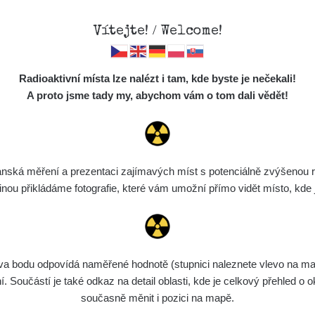
Vítejte! / Welcome!
Mapa
Měření
Lidé
O
Radioaktivní místa lze nalézt i tam, kde byste je nečekali!
Místa
S
A proto jsme tady my, abychom vám o tom dali vědět!
CzechRad
Cesty
Předměty
Monitoring
ská měření a prezentaci zajímavých míst s potenciálně zvýšenou ra
Spektra
u přikládáme fotografie, které vám umožní přímo vidět místo, kde js
Výběr dozimetru
Půjčovna
bodu odpovídá naměřené hodnotě (stupnici naleznete vlevo na mapě)
Součástí je také odkaz na detail oblasti, kde je celkový přehled o ok
současně měnit i pozici na mapě.
vým GM senzorem, GPS a záznamem na SD kartu. Byl vyvinut v České Rep