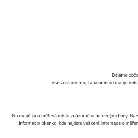
Děláme občan
Vše co změříme, zanášíme do mapy. Většino
Na mapě jsou měřená místa znázorněna barevnými body. Barva 
informační okénko, kde najdete veškeré informace o měření. 
CzechRad je mobilní detektor vybavený citli