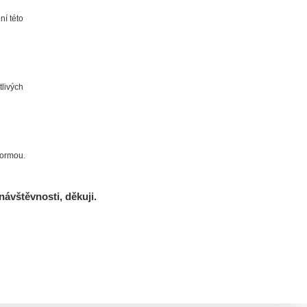
ní této
tlivých
formou.
návštěvnosti, děkuji.