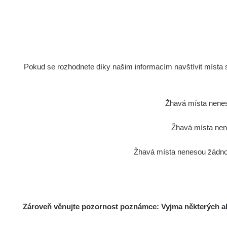
Safecast bGeigie Nano, používaného pro ob
Pokud se rozhodnete díky našim informacím navštívit místa s 
Žhavá místa nenes
Žhavá místa nene
Žhavá místa nenesou žádnou
Zároveň věnujte pozornost poznámce: Vyjma některých akt