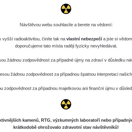
čanské mapování radiace.
Návštěvou webu souhlasíte a berete na vědomí:
vyšší radioaktivitou, činíte tak na
vlastní nebezpečí
a jste si vědom
doporučujeme tato místa raději fyzicky nevyhledávat.
ou žádnou zodpovědnost za případné újmy na zdraví v důsledku náv
sou žádnou zodpovědnost za případnou špatnou interpretaci našich d
 zodpovědnost za případnou majetkovou ani finanční újmu v důsledk
ivnějších kamenů, RTG, výzkumných laboratoří nebo případných 
krátkodobě ohrožovalo zdravotní stav návštěvníků!