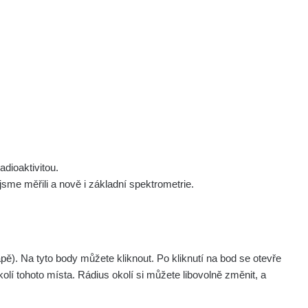
 nás
Podpořte nás
Studnice
Kontakt
Přihlásit
polek Žhavá Místa z. s.
Akce
Stanovy spolku
Tipy a rady
Členství ve spolku
Návody a manuály
Statutární orgán
Zajímavosti
dioaktivitou.
Experimenty
me měřili a nově i základní spektrometrie.
Videa
. Na tyto body můžete kliknout. Po kliknutí na bod se otevře
olí tohoto místa. Rádius okolí si můžete libovolně změnit, a
ublice jako nástupce / alternativa přístroje