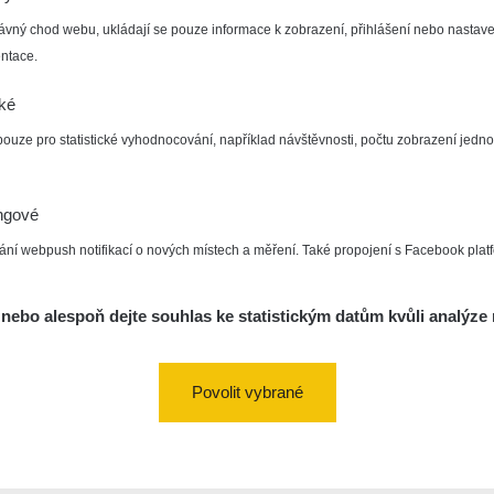
ávný chod webu, ukládají se pouze informace k zobrazení, přihlášení nebo nastave
ntace.
cké
pouze pro statistické vyhodnocování, například návštěvnosti, počtu zobrazení jedno
ngové
ání webpush notifikací o nových místech a měření. Také propojení s Facebook plat
Odkaz na specifikaci přístroje:
https://github.com/juhele/CzechRad
nebo alespoň dejte souhlas ke statistickým datům kvůli analýze 
Odkaz na wiki projektu:
https://www.suro.cz/aplikace/czechrad-wiki/
Povolit vybrané