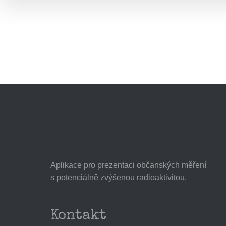
Aplikace pro prezentaci občanských měření
s potenciálně zvýšenou radioaktivitou.
Kontakt