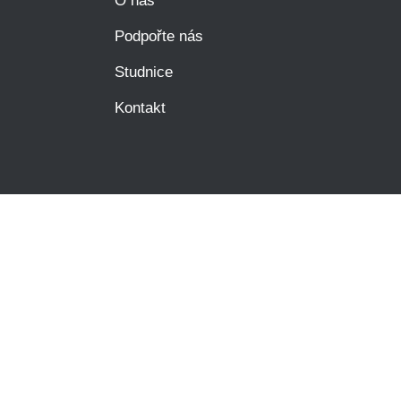
O nás
Podpořte nás
Studnice
Kontakt
Mám se bát?
í osobních údajů
| Technical support by
Red Peppers