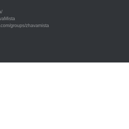
a/
vaMista
k.com/groups/zhavamista
CC BY-NC 4.0 Deed
https://creativecommons.org/licenses/by-nc/4.0/
44 (7.8.2026 21:30:32)
Zpracován