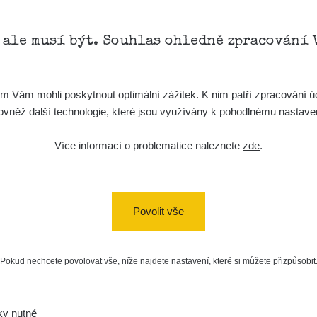
, ale musí být. Souhlas ohledně zpracování 
Vám mohli poskytnout optimální zážitek. K nim patří zpracování úd
t, rovněž další technologie, které jsou využívány k pohodlnému nastav
Více informací o problematice naleznete
zde
.
Povolit vše
Pokud nechcete povolovat vše, níže najdete nastavení, které si můžete přizpůsobit
ky nutné