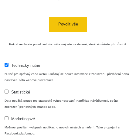
Kontakt
Povolit vše
Aplikace pro prezentaci občanských měření
s potenciálně zvýšenou radioaktivitou.
Pokud nechcete povolovat vše, níže najdete nastavení, které si můžete přizpůsobit.
Kontakt
Technicky nutné
e-mail:
radiation@zhavamista.cz
Nutné pro správný chod webu, ukládají se pouze informace k zobrazení, přihlášení nebo
nastavení této webové prezentace.
instagram:
https://www.instagram.com/zhavamista/
Statistické
facebook stránka:
https://www.facebook.com/ZhavaMista
Data použitá pouze pro statistické vyhodnocování, například návštěvnosti, počtu
facebook diskusní skupina:
zobrazení jednotlivých stránek apod.
https://www.facebook.com/groups/zhavamista
Marketingové
twitter:
https://twitter.com/ZhavaMista/
Možnost posílání webpush notifikací o nových místech a měření. Také propojení s
Facebook platformou.