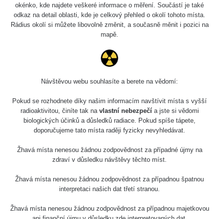
okénko, kde najdete veškeré informace o měření. Součástí je také
odkaz na detail oblasti, kde je celkový přehled o okolí tohoto místa.
Poslední přidaná místa
Všechna místa >>
Rádius okolí si můžete libovolně změnit, a současně měnit i pozici na
mapě.
5
µSv/h
Návštěvou webu souhlasíte a berete na vědomí:
Schneeberg rathaus
Pokud se rozhodnete díky našim informacím navštívit místa s vyšší
radioaktivitou, činíte tak na
vlastní nebezpečí
a jste si vědomi
biologických účinků a důsledků radiace. Pokud spíše tápete,
doporučujeme tato místa raději fyzicky nevyhledávat.
Poslední přidané mapy
Všechny cesty >>
Žhavá místa nenesou žádnou zodpovědnost za případné újmy na
zdraví v důsledku návštěvy těchto míst.
Žhavá místa nenesou žádnou zodpovědnost za případnou špatnou
interpretaci našich dat třetí stranou.
Žhavá místa nenesou žádnou zodpovědnost za případnou majetkovou
ani finanční újmu v důsledku zde interpretovaných dat.