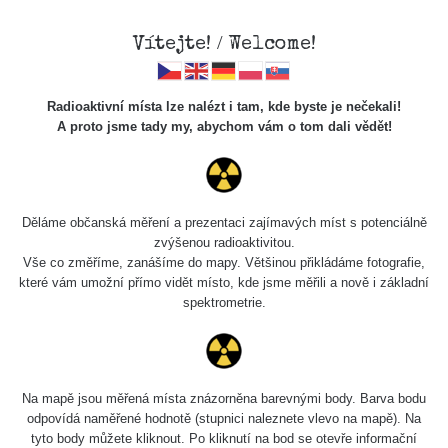
Vítejte! / Welcome!
Veškerou správu dat přesouváme na
Radioaktivní místa lze nalézt i tam, kde byste je nečekali!
https://mapa.zhavamista.cz
,
A proto jsme tady my, abychom vám o tom dali vědět!
správa dat na této adrese nemusí být již plně funkční.
Děkujeme za pochopení.
Děláme občanská měření a prezentaci zajímavých míst s potenciálně
zvýšenou radioaktivitou.
Profil: Agent
Vše co změříme, zanášíme do mapy. Většinou přikládáme fotografie,
které vám umožní přímo vidět místo, kde jsme měřili a nově i základní
Mahone
spektrometrie.
Počet měření:
1
Počet publikovaných míst:
1
Na mapě jsou měřená místa znázorněna barevnými body. Barva bodu
Počet měřených cest:
0
odpovídá naměřené hodnotě (stupnici naleznete vlevo na mapě). Na
Poslední aktivita:
26. 10. 2025
tyto body můžete kliknout. Po kliknutí na bod se otevře informační