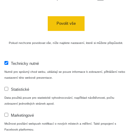
Aplikace pro prezentaci občanských měření
s potenciálně zvýšenou radioaktivitou.
Povolit vše
Kontakt
Pokud nechcete povolovat vše, níže najdete nastavení, které si můžete přizpůsobit.
e-mail:
radiation@zhavamista.cz
Technicky nutné
instagram:
https://www.instagram.com/zhavamista/
Nutné pro správný chod webu, ukládají se pouze informace k zobrazení, přihlášení nebo
nastavení této webové prezentace.
facebook stránka:
https://www.facebook.com/ZhavaMista
facebook diskusní skupina:
Statistické
https://www.facebook.com/groups/zhavamista
Data použitá pouze pro statistické vyhodnocování, například návštěvnosti, počtu
zobrazení jednotlivých stránek apod.
twitter:
https://twitter.com/ZhavaMista/
Marketingové
youtube:
https://www.youtube.com/@zhavamista
Možnost posílání webpush notifikací o nových místech a měření. Také propojení s
Facebook platformou.
discord:
https://discord.gg/EKavNtPR4x