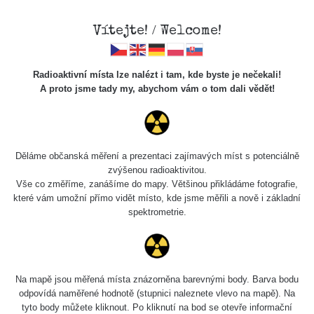
Vítejte! / Welcome!
Veškerou správu dat přesouváme na
Radioaktivní místa lze nalézt i tam, kde byste je nečekali!
https://mapa.zhavamista.cz
,
A proto jsme tady my, abychom vám o tom dali vědět!
správa dat na této adrese nemusí být již plně funkční.
Děkujeme za pochopení.
Děláme občanská měření a prezentaci zajímavých míst s potenciálně
zvýšenou radioaktivitou.
Profil: Necro man
Vše co změříme, zanášíme do mapy. Většinou přikládáme fotografie,
které vám umožní přímo vidět místo, kde jsme měřili a nově i základní
spektrometrie.
Počet měření:
2
Počet publikovaných míst:
2
Počet měřených cest:
0
Poslední aktivita:
21. 12. 2024
Na mapě jsou měřená místa znázorněna barevnými body. Barva bodu
odpovídá naměřené hodnotě (stupnici naleznete vlevo na mapě). Na
tyto body můžete kliknout. Po kliknutí na bod se otevře informační
Poslední přidaná místa
Všechna místa >>