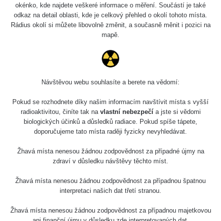
okénko, kde najdete veškeré informace o měření. Součástí je také
odkaz na detail oblasti, kde je celkový přehled o okolí tohoto místa.
2.33
46.1
Rádius okolí si můžete libovolně změnit, a současně měnit i pozici na
µSv/h
µSv/h
mapě.
Halda u šachty č.4 u
Mineralogická sbírka
Příbrami
Hornického muzea Příbram
Návštěvou webu souhlasíte a berete na vědomí:
Pokud se rozhodnete díky našim informacím navštívit místa s vyšší
Poslední přidané mapy
Všechny cesty >>
radioaktivitou, činíte tak na
vlastní nebezpečí
a jste si vědomi
biologických účinků a důsledků radiace. Pokud spíše tápete,
doporučujeme tato místa raději fyzicky nevyhledávat.
Žhavá místa nenesou žádnou zodpovědnost za případné újmy na
zdraví v důsledku návštěvy těchto míst.
Žhavá místa nenesou žádnou zodpovědnost za případnou špatnou
interpretaci našich dat třetí stranou.
Žhavá místa nenesou žádnou zodpovědnost za případnou majetkovou
ani finanční újmu v důsledku zde interpretovaných dat.