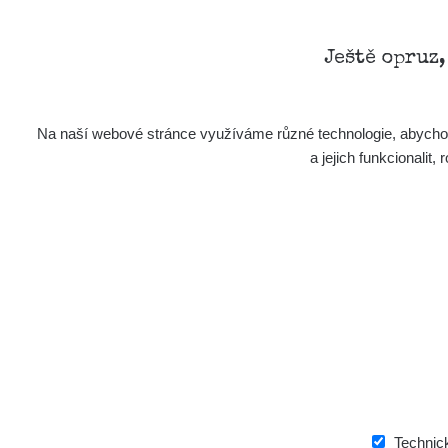
Ještě opruz
Aplikace pro prezentaci občanských měření
Na naší webové stránce využíváme různé technologie, abychom 
s potenciálně zvýšenou radioaktivitou.
a jejich funkcionali
Kontakt
e-mail:
radiation@zhavamista.cz
instagram:
https://www.instagram.com/zhavamist
facebook stránka:
https://www.facebook.com/Zha
facebook diskusní skupina:
https://www.faceboo
twitter:
https://twitter.com/ZhavaMista/
youtube:
https://www.youtube.com/@zhavamista
discord:
https://discord.gg/EKavNtPR4x
Technic