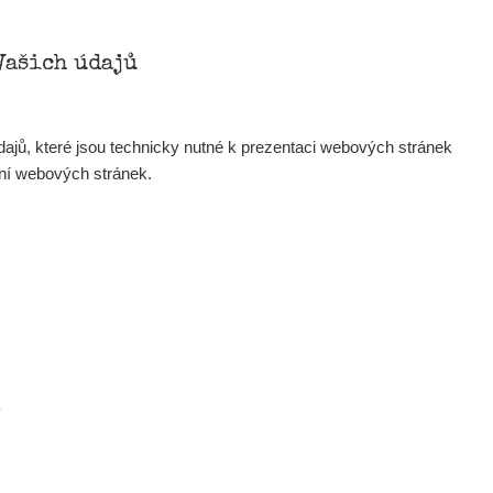
Vašich údajů
Mapa
ajů, které jsou technicky nutné k prezentaci webových stránek
ení webových stránek.
Měření
Lidé
O nás
Podpořte nás
Studnice
.
Kontakt