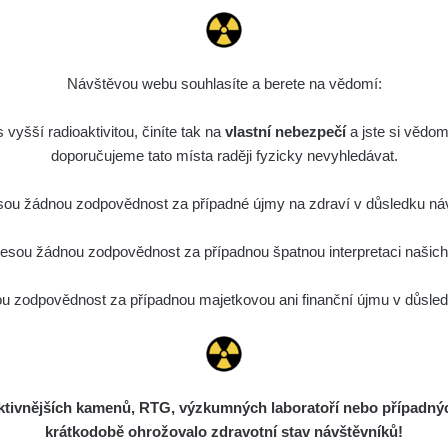
13.47
0.89
µSv/h
µSv/h
Návštěvou webu souhlasíte a berete na vědomí:
vyšší radioaktivitou, činíte tak na
vlastní nebezpečí
a jste si vědom
doporučujeme tato místa raději fyzicky nevyhledávat.
0.15
0.09
µSv/h
µSv/h
ou žádnou zodpovědnost za případné újmy na zdraví v důsledku náv
sou žádnou zodpovědnost za případnou špatnou interpretaci našich d
 zodpovědnost za případnou majetkovou ani finanční újmu v důsledk
ivnějších kamenů, RTG, výzkumných laboratoří nebo případných 
krátkodobě ohrožovalo zdravotní stav návštěvníků!