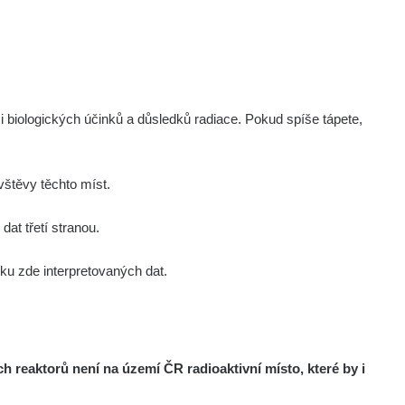
0.43
54.9
µSv/h
µSv/h
i biologických účinků a důsledků radiace. Pokud spíše tápete,
0.1
0.14
µSv/h
µSv/h
štěvy těchto míst.
at třetí stranou.
u zde interpretovaných dat.
Všechny cesty >>
reaktorů není na území ČR radioaktivní místo, které by i