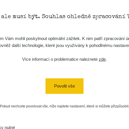
, ale musí být. Souhlas ohledně zpracování 
Vám mohli poskytnout optimální zážitek. K nim patří zpracování úd
t, rovněž další technologie, které jsou využívány k pohodlnému nastav
Více informací o problematice naleznete
zde
.
a/
Povolit vše
vaMista
k.com/groups/zhavamista
Pokud nechcete povolovat vše, níže najdete nastavení, které si můžete přizpůsobit
ky nutné