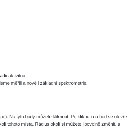
 nás
Podpořte nás
Studnice
Kontakt
Přihlásit
polek Žhavá Místa z. s.
Akce
Stanovy spolku
Tipy a rady
Členství ve spolku
Návody a manuály
Statutární orgán
Zajímavosti
dioaktivitou.
Experimenty
me měřili a nově i základní spektrometrie.
Videa
. Na tyto body můžete kliknout. Po kliknutí na bod se otevře
Všechna místa >>
olí tohoto místa. Rádius okolí si můžete libovolně změnit, a