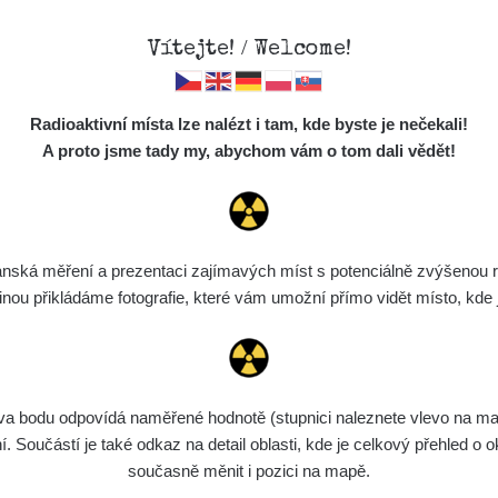
Vítejte! / Welcome!
Mapa
Měření
Lidé
O
//mapa.zhavamista.cz
,
Radioaktivní místa lze nalézt i tam, kde byste je nečekali!
ně funkční. Děkujeme za pochopení.
Místa
S
A proto jsme tady my, abychom vám o tom dali vědět!
Cesty
Předměty
olman
Monitoring
ská měření a prezentaci zajímavých míst s potenciálně zvýšenou ra
Spektra
u přikládáme fotografie, které vám umožní přímo vidět místo, kde js
Výběr dozimetru
Půjčovna
bodu odpovídá naměřené hodnotě (stupnici naleznete vlevo na mapě)
Součástí je také odkaz na detail oblasti, kde je celkový přehled o ok
současně měnit i pozici na mapě.