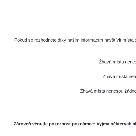
7.44
µSv/h
Pokud se rozhodnete díky našim informacím navštívit místa s 
0.11
µSv/h
Žhavá místa nenes
Žhavá místa nene
Žhavá místa nenesou žádnou
Poslední přidané mapy
Zároveň věnujte pozornost poznámce: Vyjma některých akt