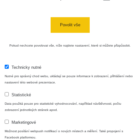
Lidé
Povolit vše
O nás
Pokud nechcete povolovat vše, níže najdete nastavení, které si můžete přizpůsobit.
Podpořte nás
Technicky nutné
Nutné pro správný chod webu, ukládají se pouze informace k zobrazení, přihlášení nebo
Studnice
nastavení této webové prezentace.
Statistické
Kontakt
Data použitá pouze pro statistické vyhodnocování, například návštěvnosti, počtu
zobrazení jednotlivých stránek apod.
Marketingové
Aplikace pro prezentaci občanských měření
Možnost posílání webpush notifikací o nových místech a měření. Také propojení s
s potenciálně zvýšenou radioaktivitou.
Facebook platformou.