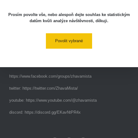
Prosím povolte vše, nebo alespoň dejte souhlas ke statistickým
Kontakt
datům kvůli analýze návštěvnosti, děkuji.
e-mail:
radiation@zhavamista.cz
Povolit vybrané
instagram:
https://www.instagram.com/zhavamista/
facebook stránka:
https://www.facebook.com/ZhavaMista
facebook diskusní skupina:
https://www.facebook.com/groups/zhavamista
twitter:
https://twitter.com/ZhavaMista/
youtube:
https://www.youtube.com/@zhavamista
discord:
https://discord.gg/EKavNtPR4x