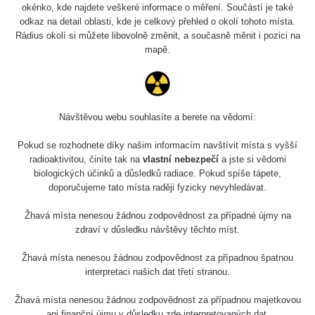
0.362 µSv/h
okénko, kde najdete veškeré informace o měření. Součástí je také
odkaz na detail oblasti, kde je celkový přehled o okolí tohoto místa.
Rádius okolí si můžete libovolně změnit, a současně měnit i pozici na
Krátkodobé aktuální
mapě.
Návštěvou webu souhlasíte a berete na vědomí:
μSv/h
Pokud se rozhodnete díky našim informacím navštívit místa s vyšší
radioaktivitou, činíte tak na
vlastní nebezpečí
a jste si vědomi
biologických účinků a důsledků radiace. Pokud spíše tápete,
July 13, 2026
July 20, 2026
July 27, 2026
August 3,
doporučujeme tato místa raději fyzicky nevyhledávat.
2026
Žhavá místa nenesou žádnou zodpovědnost za případné újmy na
zdraví v důsledku návštěvy těchto míst.
Dlouhodobé měření
Žhavá místa nenesou žádnou zodpovědnost za případnou špatnou
interpretaci našich dat třetí stranou.
Žhavá místa nenesou žádnou zodpovědnost za případnou majetkovou
ani finanční újmu v důsledku zde interpretovaných dat.