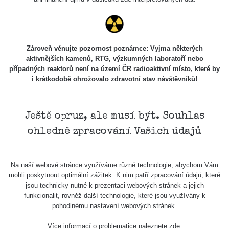
μSv/h
J
S
N
2025
M
M
J
S
N
2026
M
M
J
Zároveň věnujte pozornost poznámce: Vyjma některých
aktivnějších kamenů, RTG, výzkumných laboratoří nebo
případných reaktorů není na území ČR radioaktivní místo, které by
i krátkodobě ohrožovalo zdravotní stav návštěvníků!
Ještě opruz, ale musí být. Souhlas
ohledně zpracování Vašich údajů
Na naší webové stránce využíváme různé technologie, abychom Vám
mohli poskytnout optimální zážitek. K nim patří zpracování údajů, které
jsou technicky nutné k prezentaci webových stránek a jejich
Mapa
funkcionalit, rovněž další technologie, které jsou využívány k
pohodlnému nastavení webových stránek.
Měření
Více informací o problematice naleznete
zde
.