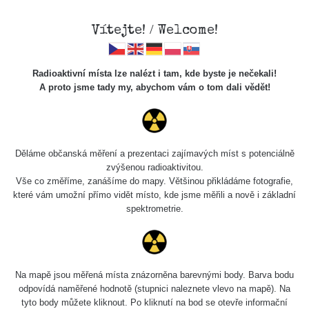
Vítejte! / Welcome!
Radioaktivní místa lze nalézt i tam, kde byste je nečekali!
A proto jsme tady my, abychom vám o tom dali vědět!
Radiační
monitoring
Děláme občanská měření a prezentaci zajímavých míst s potenciálně
zvýšenou radioaktivitou.
Lat: 49.060603165789,
Vše co změříme, zanášíme do mapy. Většinou přikládáme fotografie,
které vám umožní přímo vidět místo, kde jsme měřili a nově i základní
spektrometrie.
Lng: 15.269017684257
SURO station
Na mapě jsou měřená místa znázorněna barevnými body. Barva bodu
odpovídá naměřené hodnotě (stupnici naleznete vlevo na mapě). Na
Aktuálně: 0.319 µSv/h (7. 8. 15:14) | Denní průměr:
tyto body můžete kliknout. Po kliknutí na bod se otevře informační