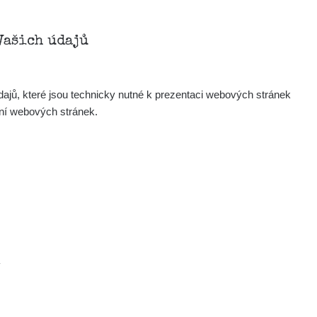
Vašich údajů
ajů, které jsou technicky nutné k prezentaci webových stránek
ení webových stránek.
Mapa
Měření
Lidé
O nás
.
Podpořte nás
Studnice