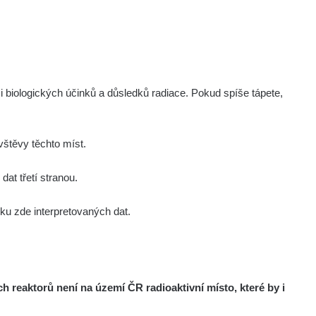
0,
August
August
August
August
6
1, 2026
3, 2026
5, 2026
7, 2026
i biologických účinků a důsledků radiace. Pokud spíše tápete,
štěvy těchto míst.
at třetí stranou.
u zde interpretovaných dat.
026
F
M
A
M
J
J
reaktorů není na území ČR radioaktivní místo, které by i