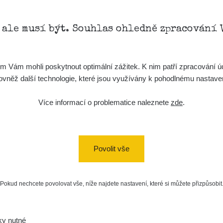
, ale musí být. Souhlas ohledně zpracování 
Vám mohli poskytnout optimální zážitek. K nim patří zpracování úd
t, rovněž další technologie, které jsou využívány k pohodlnému nastav
Více informací o problematice naleznete
zde
.
Povolit vše
Pokud nechcete povolovat vše, níže najdete nastavení, které si můžete přizpůsobit
a/
vaMista
k.com/groups/zhavamista
ky nutné