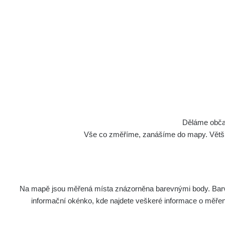
Radiační monit
Lat: 49.237845, Lng:
Děláme občan
Vše co změříme, zanášíme do mapy. Většino
SUŠICE station
Krátkodobé aktuální
Na mapě jsou měřená místa znázorněna barevnými body. Barva 
informační okénko, kde najdete veškeré informace o měření. 
750