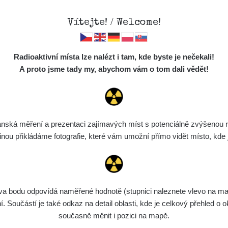
Vítejte! / Welcome!
Mapa
Měření
Lidé
O
Radioaktivní místa lze nalézt i tam, kde byste je nečekali!
Místa
S
A proto jsme tady my, abychom vám o tom dali vědět!
oring
Cesty
Předměty
 13.524132
Monitoring
ská měření a prezentaci zajímavých míst s potenciálně zvýšenou ra
Spektra
u přikládáme fotografie, které vám umožní přímo vidět místo, kde js
Aktuálně: 0.188 
Výběr dozimetru
Půjčovna
bodu odpovídá naměřené hodnotě (stupnici naleznete vlevo na mapě)
Součástí je také odkaz na detail oblasti, kde je celkový přehled o ok
současně měnit i pozici na mapě.