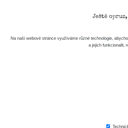
Ještě opruz
Na naší webové stránce využíváme různé technologie, abychom 
a jejich funkcionali
Aplikace pro prezentaci občanských měření
s potenciálně zvýšenou radioaktivitou.
Kontakt
e-mail:
radiation@zhavamista.cz
instagram:
https://www.instagram.com/zhavamist
facebook stránka:
https://www.facebook.com/Zha
facebook diskusní skupina:
https://www.faceboo
Technic