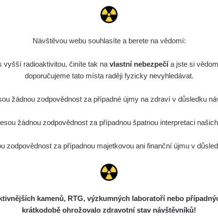
Návštěvou webu souhlasíte a berete na vědomí:
July 18,
July 20,
July 22,
July 24,
July 26,
July 28,
July 3
2026
2026
2026
2026
2026
2026
202
vyšší radioaktivitou, činíte tak na
vlastní nebezpečí
a jste si vědom
doporučujeme tato místa raději fyzicky nevyhledávat.
ou žádnou zodpovědnost za případné újmy na zdraví v důsledku náv
sou žádnou zodpovědnost za případnou špatnou interpretaci našich d
 zodpovědnost za případnou majetkovou ani finanční újmu v důsledk
F
M
A
M
J
J
A
S
O
N
D
2
ivnějších kamenů, RTG, výzkumných laboratoří nebo případných 
krátkodobě ohrožovalo zdravotní stav návštěvníků!