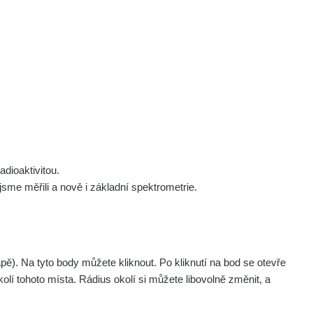
 nás
Podpořte nás
Studnice
Kontakt
Přihlásit
polek Žhavá Místa z. s.
Akce
Stanovy spolku
Tipy a rady
Členství ve spolku
Návody a manuály
Statutární orgán
Zajímavosti
dioaktivitou.
Experimenty
me měřili a nově i základní spektrometrie.
µSv/h (7. 8. 05:38) | Denní průměr: 0.2 µSv/h
Videa
. Na tyto body můžete kliknout. Po kliknutí na bod se otevře
olí tohoto místa. Rádius okolí si můžete libovolně změnit, a