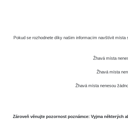
500
μSv/h
250
0
July 10,
July 12,
July 14,
July 16,
2026
2026
2026
2026
Pokud se rozhodnete díky našim informacím navštívit místa s 
Dlouhodobé měření
Žhavá místa nenes
Žhavá místa nene
100
Žhavá místa nenesou žádnou
50
μSv/h
0
-50
A
S
O
N
D
2025
Zároveň věnujte pozornost poznámce: Vyjma některých akt