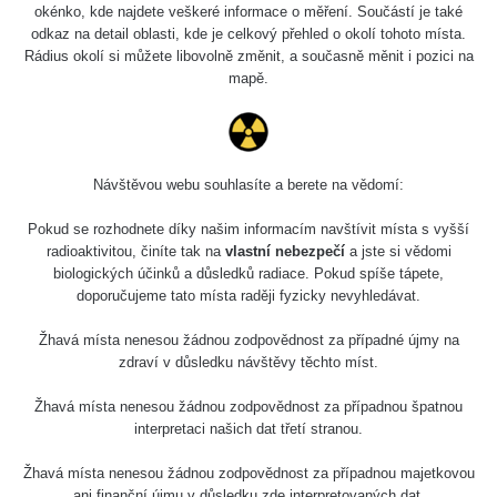
okénko, kde najdete veškeré informace o měření. Součástí je také
odkaz na detail oblasti, kde je celkový přehled o okolí tohoto místa.
Rádius okolí si můžete libovolně změnit, a současně měnit i pozici na
mapě.
Návštěvou webu souhlasíte a berete na vědomí:
Pokud se rozhodnete díky našim informacím navštívit místa s vyšší
radioaktivitou, činíte tak na
vlastní nebezpečí
a jste si vědomi
biologických účinků a důsledků radiace. Pokud spíše tápete,
doporučujeme tato místa raději fyzicky nevyhledávat.
Žhavá místa nenesou žádnou zodpovědnost za případné újmy na
zdraví v důsledku návštěvy těchto míst.
Žhavá místa nenesou žádnou zodpovědnost za případnou špatnou
interpretaci našich dat třetí stranou.
Žhavá místa nenesou žádnou zodpovědnost za případnou majetkovou
ani finanční újmu v důsledku zde interpretovaných dat.