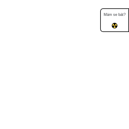
Mám se bát?
Mapa
Měření
Lidé