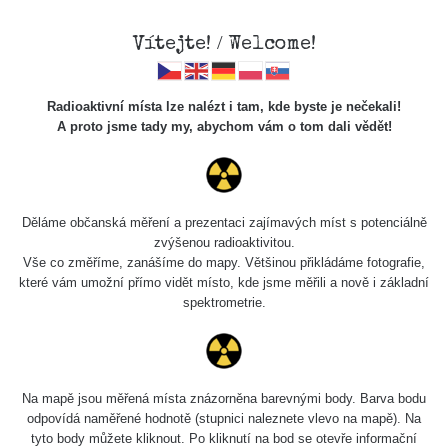
Vítejte! / Welcome!
Radioaktivní místa lze nalézt i tam, kde byste je nečekali!
A proto jsme tady my, abychom vám o tom dali vědět!
Chcete vidět data o tomto místě? Přihlašte se prosím
Děláme občanská měření a prezentaci zajímavých míst s potenciálně
zvýšenou radioaktivitou.
Chci se přihlásit
Vše co změříme, zanášíme do mapy. Většinou přikládáme fotografie,
které vám umožní přímo vidět místo, kde jsme měřili a nově i základní
spektrometrie.
Na mapě jsou měřená místa znázorněna barevnými body. Barva bodu
odpovídá naměřené hodnotě (stupnici naleznete vlevo na mapě). Na
tyto body můžete kliknout. Po kliknutí na bod se otevře informační