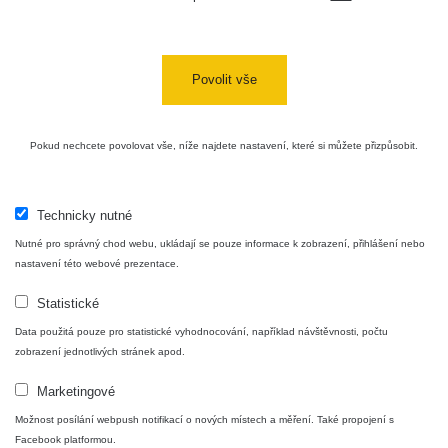
Povolit vše
Pokud nechcete povolovat vše, níže najdete nastavení, které si můžete přizpůsobit.
Technicky nutné
Nutné pro správný chod webu, ukládají se pouze informace k zobrazení, přihlášení nebo
nastavení této webové prezentace.
Statistické
Data použitá pouze pro statistické vyhodnocování, například návštěvnosti, počtu
zobrazení jednotlivých stránek apod.
Marketingové
Možnost posílání webpush notifikací o nových místech a měření. Také propojení s
Facebook platformou.