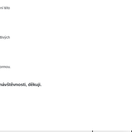
ní této
tlivých
formou.
návštěvnosti, děkuji.
Mám se bát?