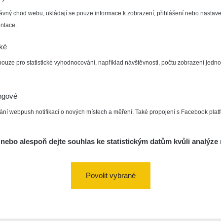
ávný chod webu, ukládají se pouze informace k zobrazení, přihlášení nebo nastave
ntace.
cké
pouze pro statistické vyhodnocování, například návštěvnosti, počtu zobrazení jedno
ngové
ání webpush notifikací o nových místech a měření. Také propojení s Facebook plat
nebo alespoň dejte souhlas ke statistickým datům kvůli analýze 
Povolit vybrané