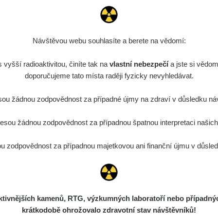
Návštěvou webu souhlasíte a berete na vědomí:
vyšší radioaktivitou, činíte tak na
vlastní nebezpečí
a jste si vědom
doporučujeme tato místa raději fyzicky nevyhledávat.
ou žádnou zodpovědnost za případné újmy na zdraví v důsledku náv
sou žádnou zodpovědnost za případnou špatnou interpretaci našich d
 zodpovědnost za případnou majetkovou ani finanční újmu v důsledk
ivnějších kamenů, RTG, výzkumných laboratoří nebo případných 
krátkodobě ohrožovalo zdravotní stav návštěvníků!