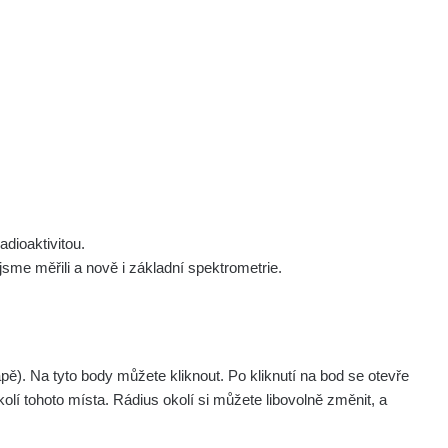
 nás
Podpořte nás
Studnice
Kontakt
Přihlásit
polek Žhavá Místa z. s.
Akce
Stanovy spolku
Tipy a rady
Členství ve spolku
Návody a manuály
Statutární orgán
Zajímavosti
dioaktivitou.
Experimenty
me měřili a nově i základní spektrometrie.
Videa
. Na tyto body můžete kliknout. Po kliknutí na bod se otevře
olí tohoto místa. Rádius okolí si můžete libovolně změnit, a