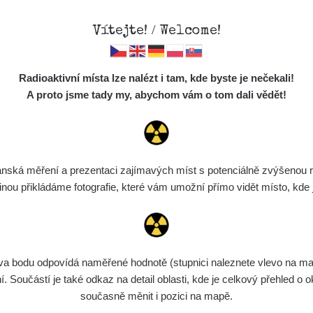
Vítejte! / Welcome!
Mapa
Měření
Lidé
O
Radioaktivní místa lze nalézt i tam, kde byste je nečekali!
Místa
S
A proto jsme tady my, abychom vám o tom dali vědět!
Cesty
Chcete vidět data o tomto místě? Přihlašte se prosím
Předměty
Monitoring
ská měření a prezentaci zajímavých míst s potenciálně zvýšenou ra
Chci se přihlásit
Spektra
u přikládáme fotografie, které vám umožní přímo vidět místo, kde js
Výběr dozimetru
Půjčovna
bodu odpovídá naměřené hodnotě (stupnici naleznete vlevo na mapě)
Součástí je také odkaz na detail oblasti, kde je celkový přehled o ok
současně měnit i pozici na mapě.