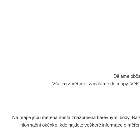
Děláme občan
Vše co změříme, zanášíme do mapy. Většino
Na mapě jsou měřená místa znázorněna barevnými body. Barva 
informační okénko, kde najdete veškeré informace o měření. 