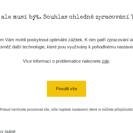
, ale musí být. Souhlas ohledně zpracování 
Vám mohli poskytnout optimální zážitek. K nim patří zpracování úd
t, rovněž další technologie, které jsou využívány k pohodlnému nastav
Více informací o problematice naleznete
zde
.
Povolit vše
Pokud nechcete povolovat vše, níže najdete nastavení, které si můžete přizpůsobit
ky nutné