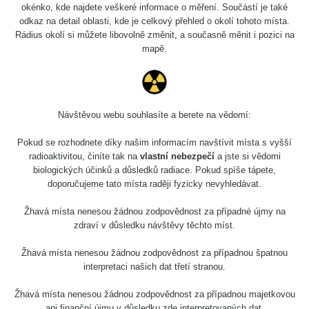
okénko, kde najdete veškeré informace o měření. Součástí je také
odkaz na detail oblasti, kde je celkový přehled o okolí tohoto místa.
Rádius okolí si můžete libovolně změnit, a současně měnit i pozici na
mapě.
Návštěvou webu souhlasíte a berete na vědomí:
Pokud se rozhodnete díky našim informacím navštívit místa s vyšší
radioaktivitou, činíte tak na
vlastní nebezpečí
a jste si vědomi
biologických účinků a důsledků radiace. Pokud spíše tápete,
doporučujeme tato místa raději fyzicky nevyhledávat.
Žhavá místa nenesou žádnou zodpovědnost za případné újmy na
zdraví v důsledku návštěvy těchto míst.
Žhavá místa nenesou žádnou zodpovědnost za případnou špatnou
interpretaci našich dat třetí stranou.
Žhavá místa nenesou žádnou zodpovědnost za případnou majetkovou
ani finanční újmu v důsledku zde interpretovaných dat.