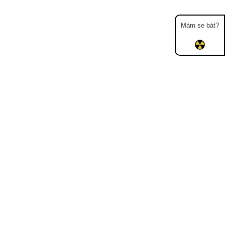
Mám se bát?
Mapa
Měření
Lidé