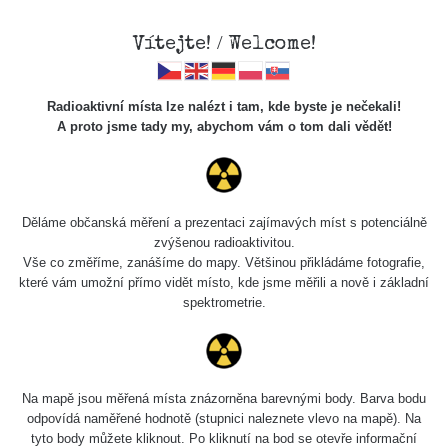
Vítejte! / Welcome!
Radioaktivní místa lze nalézt i tam, kde byste je nečekali!
A proto jsme tady my, abychom vám o tom dali vědět!
Chcete vidět data o tomto místě? Přihlašte se prosím
Děláme občanská měření a prezentaci zajímavých míst s potenciálně
zvýšenou radioaktivitou.
Chci se přihlásit
Vše co změříme, zanášíme do mapy. Většinou přikládáme fotografie,
které vám umožní přímo vidět místo, kde jsme měřili a nově i základní
spektrometrie.
Na mapě jsou měřená místa znázorněna barevnými body. Barva bodu
odpovídá naměřené hodnotě (stupnici naleznete vlevo na mapě). Na
tyto body můžete kliknout. Po kliknutí na bod se otevře informační