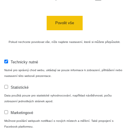
Povolit vše
Pokud nechcete povolovat vše, níže najdete nastavení, které si můžete přizpůsobit.
Technicky nutné
Nutné pro správný chod webu, ukládají se pouze informace k zobrazení, přihlášení nebo
nastavení této webové prezentace.
Statistické
Data použitá pouze pro statistické vyhodnocování, například návštěvnosti, počtu
zobrazení jednotlivých stránek apod.
Marketingové
Možnost posílání webpush notifikací o nových místech a měření. Také propojení s
Facebook platformou.