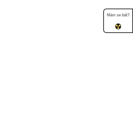
Mám se bát?
Mapa
Měření
Lidé