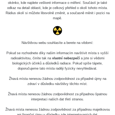
okénko, kde najdete veškeré informace o měření. Součástí je také
odkaz na detail oblasti, kde je celkový přehled o okolí tohoto místa.
Rádius okolí si můžete libovolně změnit, a současně měnit i pozici na
mapě.
Návštěvou webu souhlasíte a berete na vědomí:
Pokud se rozhodnete díky našim informacím navštívit místa s vyšší
radioaktivitou, činíte tak na
vlastní nebezpečí
a jste si vědomi
biologických účinků a důsledků radiace. Pokud spíše tápete,
doporučujeme tato místa raději fyzicky nevyhledávat.
Žhavá místa nenesou žádnou zodpovědnost za případné újmy na
zdraví v důsledku návštěvy těchto míst.
Žhavá místa nenesou žádnou zodpovědnost za případnou špatnou
interpretaci našich dat třetí stranou.
Žhavá místa nenesou žádnou zodpovědnost za případnou majetkovou
ani finanční újmu v důsledku zde interpretovaných dat.