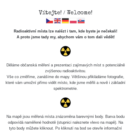
Vítejte! / Welcome!
Radioaktivní místa lze nalézt i tam, kde byste je nečekali!
A proto jsme tady my, abychom vám o tom dali vědět!
Chcete vidět data o tomto místě? Přihlašte se prosím
Děláme občanská měření a prezentaci zajímavých míst s potenciálně
zvýšenou radioaktivitou.
Chci se přihlásit
Vše co změříme, zanášíme do mapy. Většinou přikládáme fotografie,
které vám umožní přímo vidět místo, kde jsme měřili a nově i základní
spektrometrie.
Na mapě jsou měřená místa znázorněna barevnými body. Barva bodu
odpovídá naměřené hodnotě (stupnici naleznete vlevo na mapě). Na
tyto body můžete kliknout. Po kliknutí na bod se otevře informační