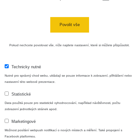
Povolit vše
Pokud nechcete povolovat vše, níže najdete nastavení, které si můžete přizpůsobit.
Technicky nutné
Nutné pro správný chod webu, ukládají se pouze informace k zobrazení, přihlášení nebo
nastavení této webové prezentace.
Statistické
Data použitá pouze pro statistické vyhodnocování, například návštěvnosti, počtu
zobrazení jednotlivých stránek apod.
Marketingové
Možnost posílání webpush notifikací o nových místech a měření. Také propojení s
Facebook platformou.