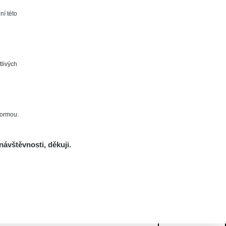
ní této
tlivých
formou.
návštěvnosti, děkuji.
Mám se bát?