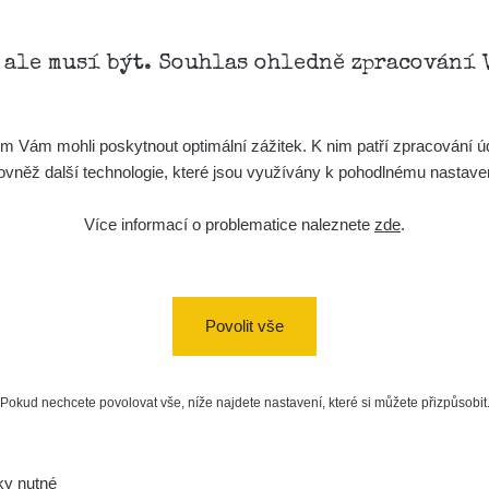
, ale musí být. Souhlas ohledně zpracování 
Vám mohli poskytnout optimální zážitek. K nim patří zpracování úd
t, rovněž další technologie, které jsou využívány k pohodlnému nastav
Více informací o problematice naleznete
zde
.
Povolit vše
Pokud nechcete povolovat vše, níže najdete nastavení, které si můžete přizpůsobit
ky nutné