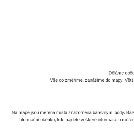
Děláme občan
Vše co změříme, zanášíme do mapy. Většino
Na mapě jsou měřená místa znázorněna barevnými body. Barva 
informační okénko, kde najdete veškeré informace o měření. 