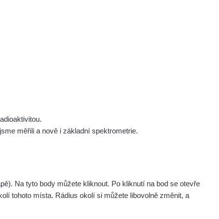
 nás
Podpořte nás
Studnice
Kontakt
Přihlásit
polek Žhavá Místa z. s.
Akce
Stanovy spolku
Tipy a rady
Členství ve spolku
Návody a manuály
Statutární orgán
Zajímavosti
dioaktivitou.
Experimenty
me měřili a nově i základní spektrometrie.
Videa
. Na tyto body můžete kliknout. Po kliknutí na bod se otevře
olí tohoto místa. Rádius okolí si můžete libovolně změnit, a