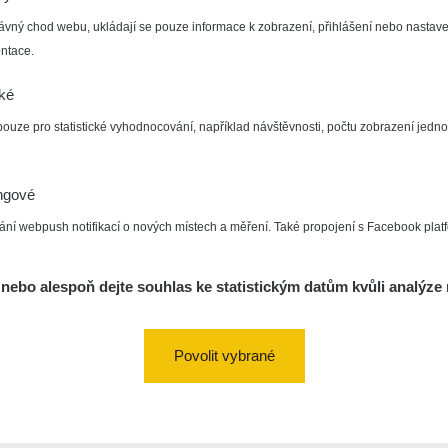
ávný chod webu, ukládají se pouze informace k zobrazení, přihlášení nebo nastave
ntace.
cké
pouze pro statistické vyhodnocování, například návštěvnosti, počtu zobrazení jedno
ngové
ání webpush notifikací o nových místech a měření. Také propojení s Facebook plat
nebo alespoň dejte souhlas ke statistickým datům kvůli analýze 
Povolit vybrané