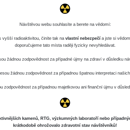
Návštěvou webu souhlasíte a berete na vědomí:
vyšší radioaktivitou, činíte tak na
vlastní nebezpečí
a jste si vědom
doporučujeme tato místa raději fyzicky nevyhledávat.
ou žádnou zodpovědnost za případné újmy na zdraví v důsledku náv
sou žádnou zodpovědnost za případnou špatnou interpretaci našich d
 zodpovědnost za případnou majetkovou ani finanční újmu v důsledk
ivnějších kamenů, RTG, výzkumných laboratoří nebo případných 
krátkodobě ohrožovalo zdravotní stav návštěvníků!