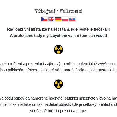
Vítejte! / Welcome!
Mapa
Měření
Lidé
O
Radioaktivní místa lze nalézt i tam, kde byste je nečekali!
Místa
S
A proto jsme tady my, abychom vám o tom dali vědět!
Cesty
Chcete vidět data o tomto místě? Přihlašte se prosím
Předměty
Monitoring
ská měření a prezentaci zajímavých míst s potenciálně zvýšenou ra
Chci se přihlásit
Spektra
u přikládáme fotografie, které vám umožní přímo vidět místo, kde js
Výběr dozimetru
Půjčovna
bodu odpovídá naměřené hodnotě (stupnici naleznete vlevo na mapě)
Součástí je také odkaz na detail oblasti, kde je celkový přehled o ok
současně měnit i pozici na mapě.