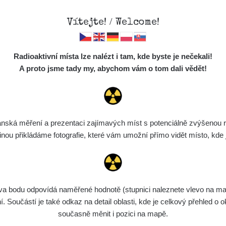
Vítejte! / Welcome!
Mapa
Měření
Lidé
O
Radioaktivní místa lze nalézt i tam, kde byste je nečekali!
Místa
S
A proto jsme tady my, abychom vám o tom dali vědět!
Cesty
Chcete vidět data o tomto místě? Přihlašte se prosím
Předměty
Monitoring
ská měření a prezentaci zajímavých míst s potenciálně zvýšenou ra
Chci se přihlásit
Spektra
u přikládáme fotografie, které vám umožní přímo vidět místo, kde js
Výběr dozimetru
Půjčovna
bodu odpovídá naměřené hodnotě (stupnici naleznete vlevo na mapě)
Součástí je také odkaz na detail oblasti, kde je celkový přehled o ok
současně měnit i pozici na mapě.