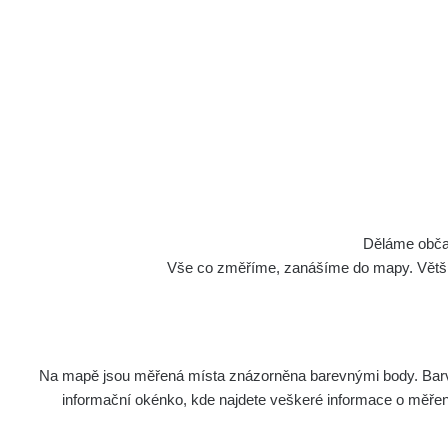
Děláme občan
Vše co změříme, zanášíme do mapy. Většino
Na mapě jsou měřená místa znázorněna barevnými body. Barva 
informační okénko, kde najdete veškeré informace o měření. 