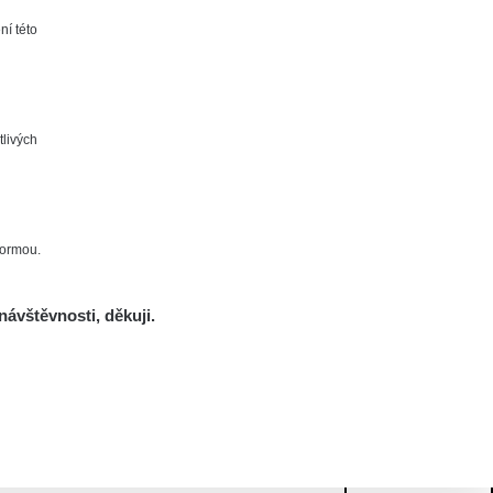
ní této
tlivých
formou.
návštěvnosti, děkuji.
Mám se bát?