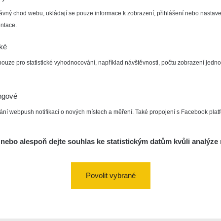
ávný chod webu, ukládají se pouze informace k zobrazení, přihlášení nebo nastave
ntace.
cké
pouze pro statistické vyhodnocování, například návštěvnosti, počtu zobrazení jedno
ngové
ání webpush notifikací o nových místech a měření. Také propojení s Facebook plat
nebo alespoň dejte souhlas ke statistickým datům kvůli analýze 
Povolit vybrané