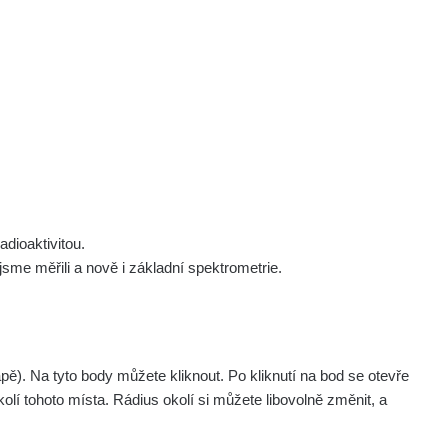
 nás
Podpořte nás
Studnice
Kontakt
Přihlásit
polek Žhavá Místa z. s.
Akce
Stanovy spolku
Tipy a rady
Členství ve spolku
Návody a manuály
Statutární orgán
Zajímavosti
dioaktivitou.
Experimenty
me měřili a nově i základní spektrometrie.
Videa
. Na tyto body můžete kliknout. Po kliknutí na bod se otevře
olí tohoto místa. Rádius okolí si můžete libovolně změnit, a