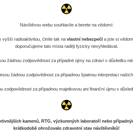
Návštěvou webu souhlasíte a berete na vědomí:
vyšší radioaktivitou, činíte tak na
vlastní nebezpečí
a jste si vědom
doporučujeme tato místa raději fyzicky nevyhledávat.
ou žádnou zodpovědnost za případné újmy na zdraví v důsledku náv
sou žádnou zodpovědnost za případnou špatnou interpretaci našich d
 zodpovědnost za případnou majetkovou ani finanční újmu v důsledk
ivnějších kamenů, RTG, výzkumných laboratoří nebo případných 
krátkodobě ohrožovalo zdravotní stav návštěvníků!