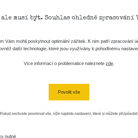
, ale musí být. Souhlas ohledně zpracování 
Vám mohli poskytnout optimální zážitek. K nim patří zpracování úd
t, rovněž další technologie, které jsou využívány k pohodlnému nastav
Více informací o problematice naleznete
zde
.
Povolit vše
Pokud nechcete povolovat vše, níže najdete nastavení, které si můžete přizpůsobit
ky nutné