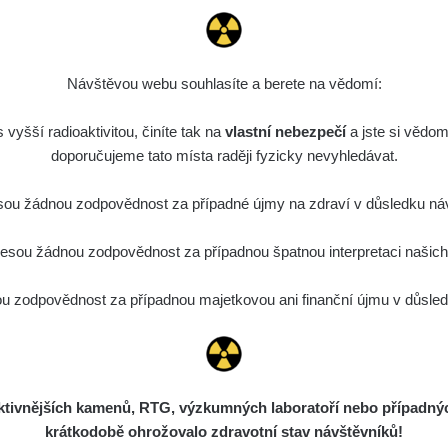
Návštěvou webu souhlasíte a berete na vědomí:
vyšší radioaktivitou, činíte tak na
vlastní nebezpečí
a jste si vědom
doporučujeme tato místa raději fyzicky nevyhledávat.
ou žádnou zodpovědnost za případné újmy na zdraví v důsledku náv
sou žádnou zodpovědnost za případnou špatnou interpretaci našich d
 zodpovědnost za případnou majetkovou ani finanční újmu v důsledk
ivnějších kamenů, RTG, výzkumných laboratoří nebo případných 
krátkodobě ohrožovalo zdravotní stav návštěvníků!