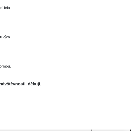
ní této
tlivých
formou.
návštěvnosti, děkuji.
Mám se bát?