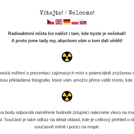
Vítejte! / Welcome!
Mapa
Měření
Lidé
O
Radioaktivní místa lze nalézt i tam, kde byste je nečekali!
Místa
S
A proto jsme tady my, abychom vám o tom dali vědět!
Cesty
Chcete vidět data o tomto místě? Přihlašte se prosím
Předměty
Monitoring
ská měření a prezentaci zajímavých míst s potenciálně zvýšenou ra
Chci se přihlásit
Spektra
u přikládáme fotografie, které vám umožní přímo vidět místo, kde js
Výběr dozimetru
Půjčovna
bodu odpovídá naměřené hodnotě (stupnici naleznete vlevo na mapě)
Součástí je také odkaz na detail oblasti, kde je celkový přehled o ok
současně měnit i pozici na mapě.