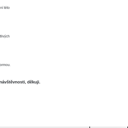
ní této
tlivých
formou.
návštěvnosti, děkuji.
Mám se bát?