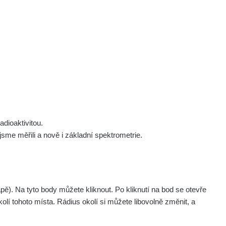
 nás
Podpořte nás
Studnice
Kontakt
Přihlásit
polek Žhavá Místa z. s.
Akce
Stanovy spolku
Tipy a rady
Členství ve spolku
Návody a manuály
Statutární orgán
Zajímavosti
dioaktivitou.
Experimenty
me měřili a nově i základní spektrometrie.
Videa
. Na tyto body můžete kliknout. Po kliknutí na bod se otevře
olí tohoto místa. Rádius okolí si můžete libovolně změnit, a