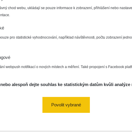
ávný chod webu, ukládají se pouze informace k zobrazení, přihlášení nebo nastave
ntace.
cké
pouze pro statistické vyhodnocování, například návštěvnosti, počtu zobrazení jedno
ngové
ání webpush notifikací o nových místech a měření. Také propojení s Facebook plat
nebo alespoň dejte souhlas ke statistickým datům kvůli analýze 
Povolit vybrané