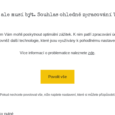
, ale musí být. Souhlas ohledně zpracování 
Vám mohli poskytnout optimální zážitek. K nim patří zpracování úd
t, rovněž další technologie, které jsou využívány k pohodlnému nastav
Více informací o problematice naleznete
zde
.
Povolit vše
Pokud nechcete povolovat vše, níže najdete nastavení, které si můžete přizpůsobit
ky nutné