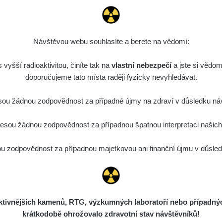
Návštěvou webu souhlasíte a berete na vědomí:
vyšší radioaktivitou, činíte tak na
vlastní nebezpečí
a jste si vědom
doporučujeme tato místa raději fyzicky nevyhledávat.
ou žádnou zodpovědnost za případné újmy na zdraví v důsledku náv
sou žádnou zodpovědnost za případnou špatnou interpretaci našich d
 zodpovědnost za případnou majetkovou ani finanční újmu v důsledk
ivnějších kamenů, RTG, výzkumných laboratoří nebo případných 
krátkodobě ohrožovalo zdravotní stav návštěvníků!