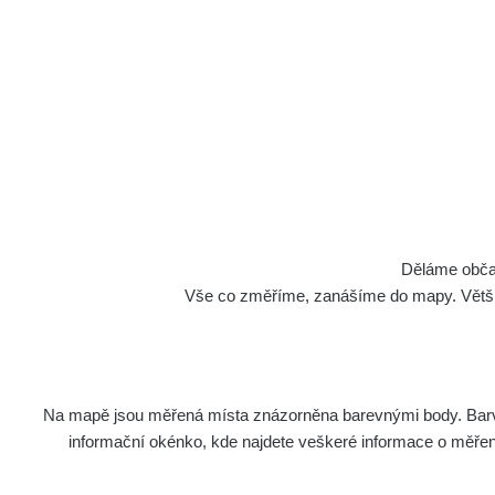
Děláme občan
Vše co změříme, zanášíme do mapy. Většino
Na mapě jsou měřená místa znázorněna barevnými body. Barva 
informační okénko, kde najdete veškeré informace o měření. 