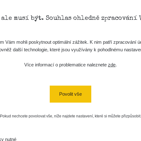
, ale musí být. Souhlas ohledně zpracování 
Vám mohli poskytnout optimální zážitek. K nim patří zpracování úd
t, rovněž další technologie, které jsou využívány k pohodlnému nastav
Více informací o problematice naleznete
zde
.
Povolit vše
Pokud nechcete povolovat vše, níže najdete nastavení, které si můžete přizpůsobit
ky nutné