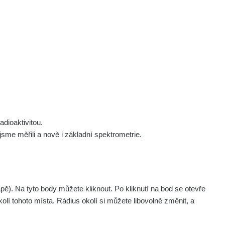
 nás
Podpořte nás
Studnice
Kontakt
Přihlásit
polek Žhavá Místa z. s.
Akce
Stanovy spolku
Tipy a rady
Členství ve spolku
Návody a manuály
Statutární orgán
Zajímavosti
dioaktivitou.
Experimenty
me měřili a nově i základní spektrometrie.
Videa
. Na tyto body můžete kliknout. Po kliknutí na bod se otevře
olí tohoto místa. Rádius okolí si můžete libovolně změnit, a