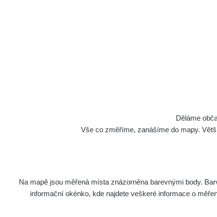
Děláme občan
Vše co změříme, zanášíme do mapy. Většino
Na mapě jsou měřená místa znázorněna barevnými body. Barva 
informační okénko, kde najdete veškeré informace o měření. 