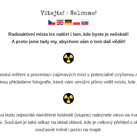
Vítejte! / Welcome!
Mapa
Měření
Lidé
O
Radioaktivní místa lze nalézt i tam, kde byste je nečekali!
Místa
S
A proto jsme tady my, abychom vám o tom dali vědět!
Cesty
Chcete vidět data o tomto místě? Přihlašte se prosím
Předměty
Monitoring
ská měření a prezentaci zajímavých míst s potenciálně zvýšenou ra
Chci se přihlásit
Spektra
u přikládáme fotografie, které vám umožní přímo vidět místo, kde js
Výběr dozimetru
Půjčovna
bodu odpovídá naměřené hodnotě (stupnici naleznete vlevo na mapě)
Součástí je také odkaz na detail oblasti, kde je celkový přehled o ok
současně měnit i pozici na mapě.