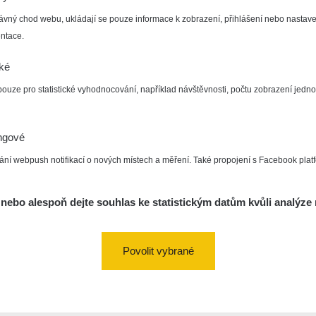
ávný chod webu, ukládají se pouze informace k zobrazení, přihlášení nebo nastave
ntace.
cké
pouze pro statistické vyhodnocování, například návštěvnosti, počtu zobrazení jedno
ngové
ání webpush notifikací o nových místech a měření. Také propojení s Facebook plat
nebo alespoň dejte souhlas ke statistickým datům kvůli analýze 
Povolit vybrané