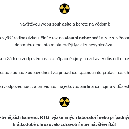
Návštěvou webu souhlasíte a berete na vědomí:
vyšší radioaktivitou, činíte tak na
vlastní nebezpečí
a jste si vědom
doporučujeme tato místa raději fyzicky nevyhledávat.
ou žádnou zodpovědnost za případné újmy na zdraví v důsledku náv
sou žádnou zodpovědnost za případnou špatnou interpretaci našich d
 zodpovědnost za případnou majetkovou ani finanční újmu v důsledk
ivnějších kamenů, RTG, výzkumných laboratoří nebo případných 
krátkodobě ohrožovalo zdravotní stav návštěvníků!