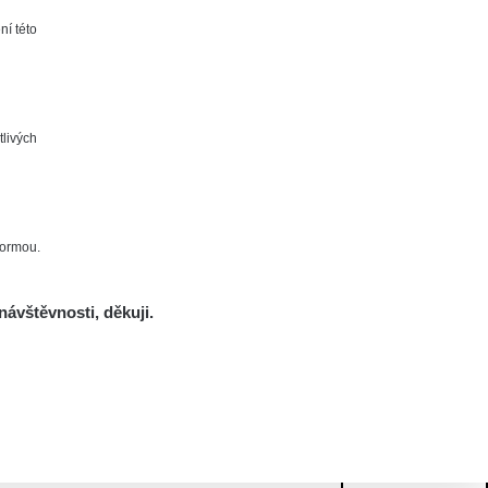
ní této
tlivých
formou.
návštěvnosti, děkuji.
Mám se bát?