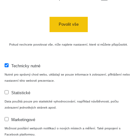
Povolit vše
Pokud nechcete povolovat vše, níže najdete nastavení, které si můžete přizpůsobit.
Technicky nutné
Nutné pro správný chod webu, ukládají se pouze informace k zobrazení, přihlášení nebo
nastavení této webové prezentace.
Statistické
Data použitá pouze pro statistické vyhodnocování, například návštěvnosti, počtu
zobrazení jednotlivých stránek apod.
Marketingové
Možnost posílání webpush notifikací o nových místech a měření. Také propojení s
Facebook platformou.