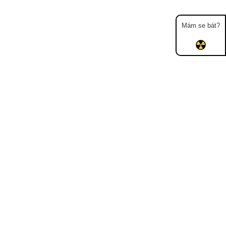
Mám se bát?
Mapa
Měření
Lidé