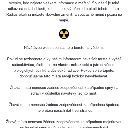
okénko, kde najdete veškeré informace o měření. Součástí je také
odkaz na detail oblasti, kde je celkový přehled o okolí tohoto místa.
Rádius okolí si můžete libovolně změnit, a současně měnit i pozici na
mapě.
Návštěvou webu souhlasíte a berete na vědomí:
Pokud se rozhodnete díky našim informacím navštívit místa s vyšší
radioaktivitou, činíte tak na
vlastní nebezpečí
a jste si vědomi
biologických účinků a důsledků radiace. Pokud spíše tápete,
doporučujeme tato místa raději fyzicky nevyhledávat.
Žhavá místa nenesou žádnou zodpovědnost za případné újmy na
zdraví v důsledku návštěvy těchto míst.
Žhavá místa nenesou žádnou zodpovědnost za případnou špatnou
interpretaci našich dat třetí stranou.
Žhavá místa nenesou žádnou zodpovědnost za případnou majetkovou
ani finanční újmu v důsledku zde interpretovaných dat.