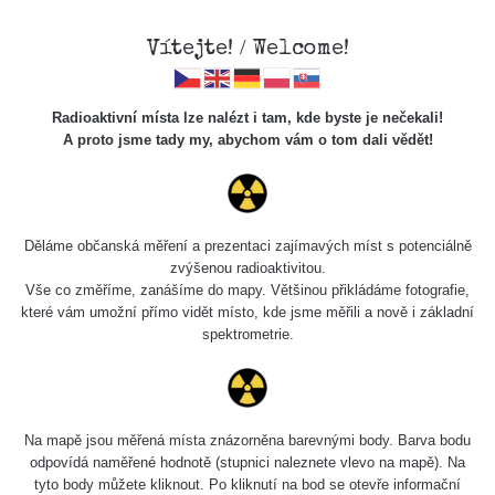
Vítejte! / Welcome!
Radioaktivní místa lze nalézt i tam, kde byste je nečekali!
A proto jsme tady my, abychom vám o tom dali vědět!
Chcete vidět data o tomto místě? Přihlašte se prosím
Děláme občanská měření a prezentaci zajímavých míst s potenciálně
zvýšenou radioaktivitou.
Chci se přihlásit
Vše co změříme, zanášíme do mapy. Většinou přikládáme fotografie,
které vám umožní přímo vidět místo, kde jsme měřili a nově i základní
spektrometrie.
Na mapě jsou měřená místa znázorněna barevnými body. Barva bodu
odpovídá naměřené hodnotě (stupnici naleznete vlevo na mapě). Na
tyto body můžete kliknout. Po kliknutí na bod se otevře informační