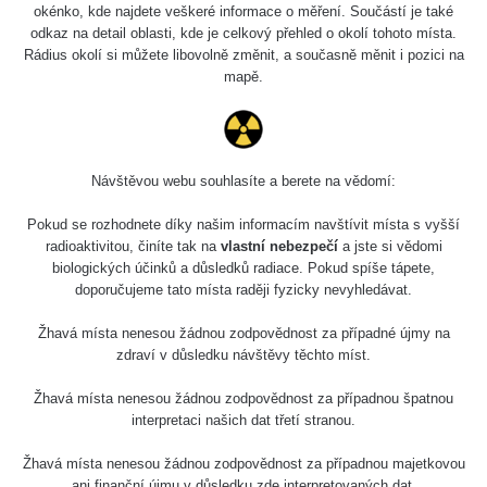
okénko, kde najdete veškeré informace o měření. Součástí je také
odkaz na detail oblasti, kde je celkový přehled o okolí tohoto místa.
Rádius okolí si můžete libovolně změnit, a současně měnit i pozici na
mapě.
Návštěvou webu souhlasíte a berete na vědomí:
Pokud se rozhodnete díky našim informacím navštívit místa s vyšší
radioaktivitou, činíte tak na
vlastní nebezpečí
a jste si vědomi
biologických účinků a důsledků radiace. Pokud spíše tápete,
doporučujeme tato místa raději fyzicky nevyhledávat.
Žhavá místa nenesou žádnou zodpovědnost za případné újmy na
zdraví v důsledku návštěvy těchto míst.
Žhavá místa nenesou žádnou zodpovědnost za případnou špatnou
interpretaci našich dat třetí stranou.
Žhavá místa nenesou žádnou zodpovědnost za případnou majetkovou
ani finanční újmu v důsledku zde interpretovaných dat.