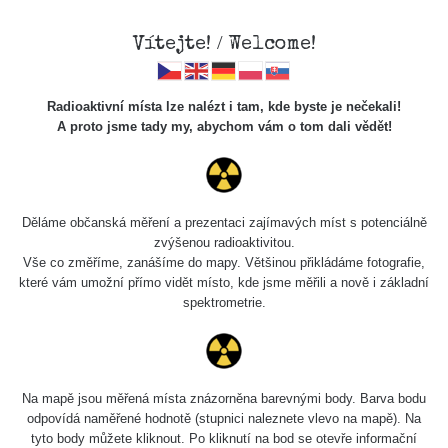
Vítejte! / Welcome!
Radioaktivní místa lze nalézt i tam, kde byste je nečekali!
A proto jsme tady my, abychom vám o tom dali vědět!
Chcete vidět data o tomto místě? Přihlašte se prosím
Děláme občanská měření a prezentaci zajímavých míst s potenciálně
zvýšenou radioaktivitou.
Chci se přihlásit
Vše co změříme, zanášíme do mapy. Většinou přikládáme fotografie,
které vám umožní přímo vidět místo, kde jsme měřili a nově i základní
spektrometrie.
Na mapě jsou měřená místa znázorněna barevnými body. Barva bodu
odpovídá naměřené hodnotě (stupnici naleznete vlevo na mapě). Na
tyto body můžete kliknout. Po kliknutí na bod se otevře informační