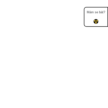
Mám se bát?
Mapa
Měření
Lidé