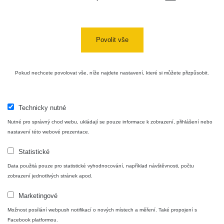
Povolit vše
Pokud nechcete povolovat vše, níže najdete nastavení, které si můžete přizpůsobit.
Technicky nutné
Nutné pro správný chod webu, ukládají se pouze informace k zobrazení, přihlášení nebo
nastavení této webové prezentace.
Statistické
Data použitá pouze pro statistické vyhodnocování, například návštěvnosti, počtu
zobrazení jednotlivých stránek apod.
Marketingové
Možnost posílání webpush notifikací o nových místech a měření. Také propojení s
Facebook platformou.