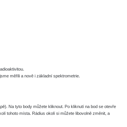
 nás
Podpořte nás
Studnice
Kontakt
Přihlásit
polek Žhavá Místa z. s.
Akce
Stanovy spolku
Tipy a rady
Členství ve spolku
Návody a manuály
Statutární orgán
Zajímavosti
dioaktivitou.
Experimenty
me měřili a nově i základní spektrometrie.
Videa
. Na tyto body můžete kliknout. Po kliknutí na bod se otevře
olí tohoto místa. Rádius okolí si můžete libovolně změnit, a