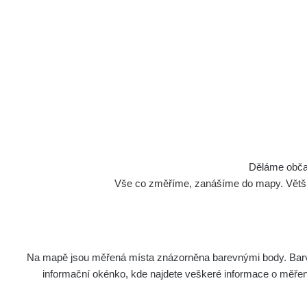
Děláme občan
Vše co změříme, zanášíme do mapy. Většino
Na mapě jsou měřená místa znázorněna barevnými body. Barva 
informační okénko, kde najdete veškeré informace o měření. 