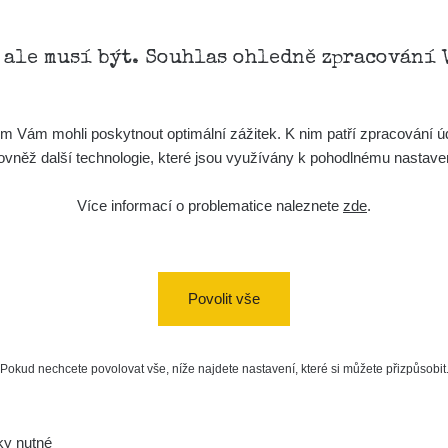
, ale musí být. Souhlas ohledně zpracování 
Vám mohli poskytnout optimální zážitek. K nim patří zpracování úd
t, rovněž další technologie, které jsou využívány k pohodlnému nastav
Více informací o problematice naleznete
zde
.
Povolit vše
Pokud nechcete povolovat vše, níže najdete nastavení, které si můžete přizpůsobit
ky nutné