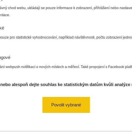
ávný chod webu, ukládají se pouze informace k zobrazení, přihlášení nebo nastave
ntace.
cké
pouze pro statistické vyhodnocování, například návštěvnosti, počtu zobrazení jedno
ngové
ání webpush notifikací o nových místech a měření. Také propojení s Facebook plat
nebo alespoň dejte souhlas ke statistickým datům kvůli analýze 
Povolit vybrané