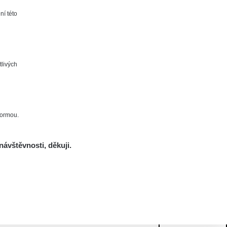
ní této
tlivých
formou.
návštěvnosti, děkuji.
Mám se bát?