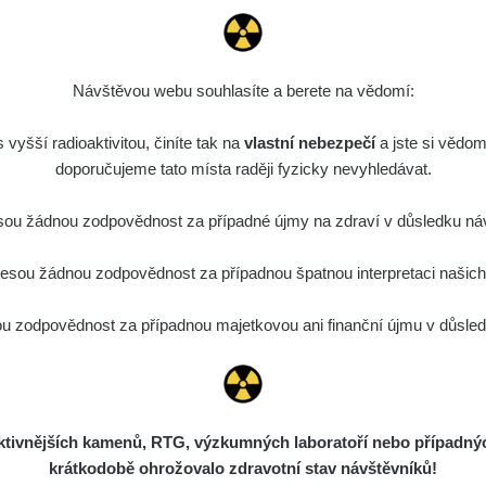
Návštěvou webu souhlasíte a berete na vědomí:
vyšší radioaktivitou, činíte tak na
vlastní nebezpečí
a jste si vědom
doporučujeme tato místa raději fyzicky nevyhledávat.
ou žádnou zodpovědnost za případné újmy na zdraví v důsledku náv
sou žádnou zodpovědnost za případnou špatnou interpretaci našich d
 zodpovědnost za případnou majetkovou ani finanční újmu v důsledk
ivnějších kamenů, RTG, výzkumných laboratoří nebo případných 
krátkodobě ohrožovalo zdravotní stav návštěvníků!