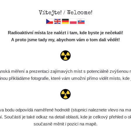
Vítejte! / Welcome!
Mapa
Měření
Lidé
O
Radioaktivní místa lze nalézt i tam, kde byste je nečekali!
Místa
S
A proto jsme tady my, abychom vám o tom dali vědět!
Cesty
Chcete vidět data o tomto místě? Přihlašte se prosím
Předměty
Monitoring
ská měření a prezentaci zajímavých míst s potenciálně zvýšenou ra
Chci se přihlásit
Spektra
u přikládáme fotografie, které vám umožní přímo vidět místo, kde js
Výběr dozimetru
Půjčovna
bodu odpovídá naměřené hodnotě (stupnici naleznete vlevo na mapě)
Součástí je také odkaz na detail oblasti, kde je celkový přehled o ok
současně měnit i pozici na mapě.