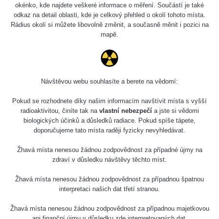
okénko, kde najdete veškeré informace o měření. Součástí je také
odkaz na detail oblasti, kde je celkový přehled o okolí tohoto místa.
Rádius okolí si můžete libovolně změnit, a současně měnit i pozici na
mapě.
Návštěvou webu souhlasíte a berete na vědomí:
Pokud se rozhodnete díky našim informacím navštívit místa s vyšší
radioaktivitou, činíte tak na
vlastní nebezpečí
a jste si vědomi
biologických účinků a důsledků radiace. Pokud spíše tápete,
doporučujeme tato místa raději fyzicky nevyhledávat.
Žhavá místa nenesou žádnou zodpovědnost za případné újmy na
zdraví v důsledku návštěvy těchto míst.
Žhavá místa nenesou žádnou zodpovědnost za případnou špatnou
interpretaci našich dat třetí stranou.
Žhavá místa nenesou žádnou zodpovědnost za případnou majetkovou
ani finanční újmu v důsledku zde interpretovaných dat.