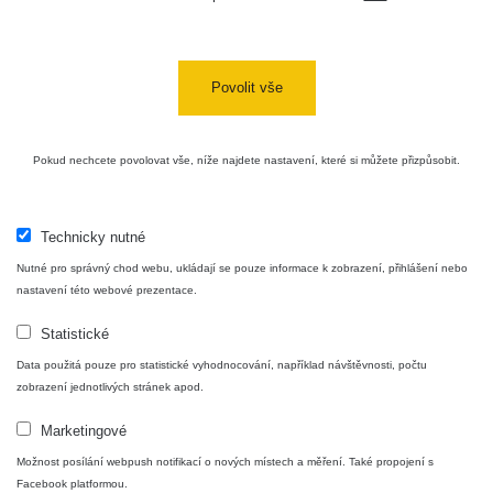
Povolit vše
Pokud nechcete povolovat vše, níže najdete nastavení, které si můžete přizpůsobit.
Technicky nutné
Nutné pro správný chod webu, ukládají se pouze informace k zobrazení, přihlášení nebo
nastavení této webové prezentace.
Statistické
Data použitá pouze pro statistické vyhodnocování, například návštěvnosti, počtu
zobrazení jednotlivých stránek apod.
Marketingové
Možnost posílání webpush notifikací o nových místech a měření. Také propojení s
Facebook platformou.