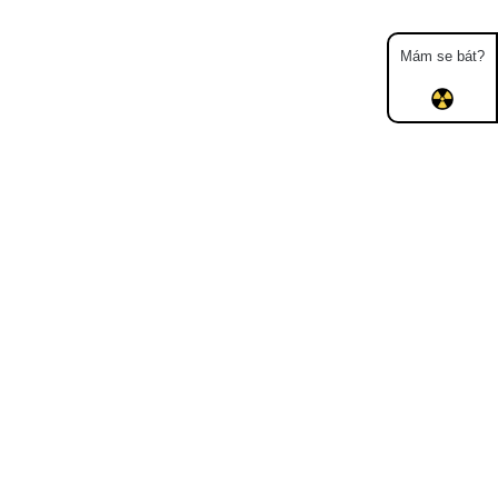
Mám se bát?
Mapa
Měření
Lidé