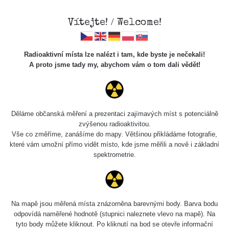
Vítejte! / Welcome!
Radioaktivní místa lze nalézt i tam, kde byste je nečekali!
A proto jsme tady my, abychom vám o tom dali vědět!
Chcete vidět data o tomto místě? Přihlašte se prosím
Děláme občanská měření a prezentaci zajímavých míst s potenciálně
zvýšenou radioaktivitou.
Chci se přihlásit
Vše co změříme, zanášíme do mapy. Většinou přikládáme fotografie,
které vám umožní přímo vidět místo, kde jsme měřili a nově i základní
spektrometrie.
Na mapě jsou měřená místa znázorněna barevnými body. Barva bodu
odpovídá naměřené hodnotě (stupnici naleznete vlevo na mapě). Na
tyto body můžete kliknout. Po kliknutí na bod se otevře informační