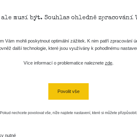
, ale musí být. Souhlas ohledně zpracování 
Vám mohli poskytnout optimální zážitek. K nim patří zpracování úd
t, rovněž další technologie, které jsou využívány k pohodlnému nastav
Více informací o problematice naleznete
zde
.
Povolit vše
Pokud nechcete povolovat vše, níže najdete nastavení, které si můžete přizpůsobit
ky nutné