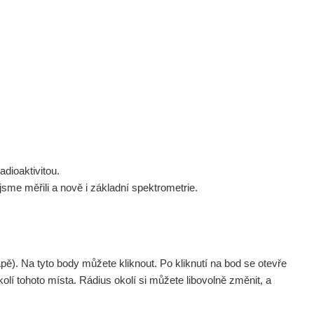
 nás
Podpořte nás
Studnice
Kontakt
Přihlásit
polek Žhavá Místa z. s.
Akce
Stanovy spolku
Tipy a rady
Členství ve spolku
Návody a manuály
Statutární orgán
Zajímavosti
dioaktivitou.
Experimenty
me měřili a nově i základní spektrometrie.
Videa
. Na tyto body můžete kliknout. Po kliknutí na bod se otevře
olí tohoto místa. Rádius okolí si můžete libovolně změnit, a