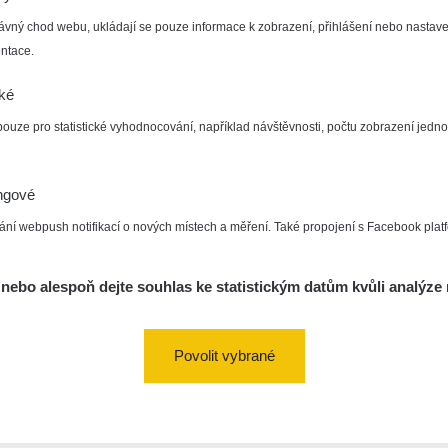
ávný chod webu, ukládají se pouze informace k zobrazení, přihlášení nebo nastave
ntace.
cké
pouze pro statistické vyhodnocování, například návštěvnosti, počtu zobrazení jedno
ngové
ání webpush notifikací o nových místech a měření. Také propojení s Facebook plat
nebo alespoň dejte souhlas ke statistickým datům kvůli analýze 
Povolit vybrané