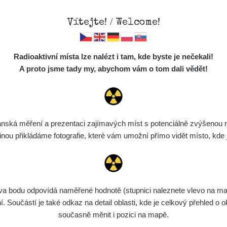
Vítejte! / Welcome!
Mapa
Měření
Lidé
O
Radioaktivní místa lze nalézt i tam, kde byste je nečekali!
Místa
S
A proto jsme tady my, abychom vám o tom dali vědět!
Cesty
Chcete vidět data o tomto místě? Přihlašte se prosím
Předměty
Monitoring
ská měření a prezentaci zajímavých míst s potenciálně zvýšenou ra
Chci se přihlásit
Spektra
u přikládáme fotografie, které vám umožní přímo vidět místo, kde js
Výběr dozimetru
Půjčovna
bodu odpovídá naměřené hodnotě (stupnici naleznete vlevo na mapě)
Součástí je také odkaz na detail oblasti, kde je celkový přehled o ok
současně měnit i pozici na mapě.