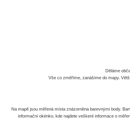
Děláme občan
Vše co změříme, zanášíme do mapy. Většino
Na mapě jsou měřená místa znázorněna barevnými body. Barva 
informační okénko, kde najdete veškeré informace o měření. 