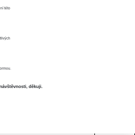
ní této
tlivých
formou.
návštěvnosti, děkuji.
Mám se bát?