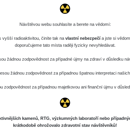
Návštěvou webu souhlasíte a berete na vědomí:
vyšší radioaktivitou, činíte tak na
vlastní nebezpečí
a jste si vědom
doporučujeme tato místa raději fyzicky nevyhledávat.
ou žádnou zodpovědnost za případné újmy na zdraví v důsledku náv
sou žádnou zodpovědnost za případnou špatnou interpretaci našich d
 zodpovědnost za případnou majetkovou ani finanční újmu v důsledk
ivnějších kamenů, RTG, výzkumných laboratoří nebo případných 
krátkodobě ohrožovalo zdravotní stav návštěvníků!