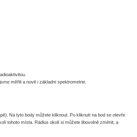
 nás
Podpořte nás
Studnice
Kontakt
Přihlásit
polek Žhavá Místa z. s.
Akce
Stanovy spolku
Tipy a rady
Členství ve spolku
Návody a manuály
Statutární orgán
Zajímavosti
dioaktivitou.
Experimenty
me měřili a nově i základní spektrometrie.
Videa
. Na tyto body můžete kliknout. Po kliknutí na bod se otevře
olí tohoto místa. Rádius okolí si můžete libovolně změnit, a