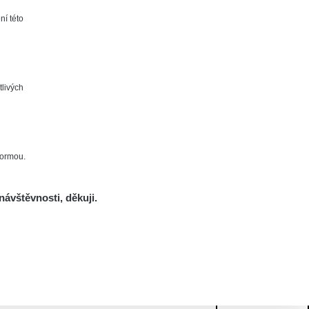
ní této
tlivých
formou.
návštěvnosti, děkuji.
Mám se bát?