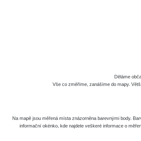
Děláme občan
Vše co změříme, zanášíme do mapy. Většino
Na mapě jsou měřená místa znázorněna barevnými body. Barva 
informační okénko, kde najdete veškeré informace o měření. 