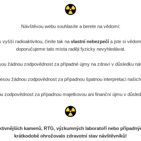
Návštěvou webu souhlasíte a berete na vědomí:
vyšší radioaktivitou, činíte tak na
vlastní nebezpečí
a jste si vědom
doporučujeme tato místa raději fyzicky nevyhledávat.
ou žádnou zodpovědnost za případné újmy na zdraví v důsledku náv
sou žádnou zodpovědnost za případnou špatnou interpretaci našich d
 zodpovědnost za případnou majetkovou ani finanční újmu v důsledk
ivnějších kamenů, RTG, výzkumných laboratoří nebo případných 
krátkodobě ohrožovalo zdravotní stav návštěvníků!