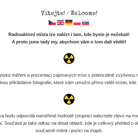
Vítejte! / Welcome!
Mapa
Měření
Lidé
O
Radioaktivní místa lze nalézt i tam, kde byste je nečekali!
Místa
S
A proto jsme tady my, abychom vám o tom dali vědět!
Cesty
Chcete vidět data o tomto místě? Přihlašte se prosím
Předměty
Monitoring
ská měření a prezentaci zajímavých míst s potenciálně zvýšenou ra
Chci se přihlásit
Spektra
u přikládáme fotografie, které vám umožní přímo vidět místo, kde js
Výběr dozimetru
Půjčovna
bodu odpovídá naměřené hodnotě (stupnici naleznete vlevo na mapě)
Součástí je také odkaz na detail oblasti, kde je celkový přehled o ok
současně měnit i pozici na mapě.