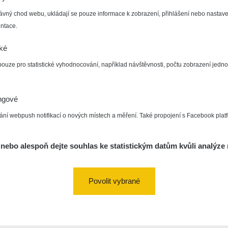
ávný chod webu, ukládají se pouze informace k zobrazení, přihlášení nebo nastave
ntace.
cké
pouze pro statistické vyhodnocování, například návštěvnosti, počtu zobrazení jedno
ngové
ání webpush notifikací o nových místech a měření. Také propojení s Facebook plat
nebo alespoň dejte souhlas ke statistickým datům kvůli analýze 
Povolit vybrané