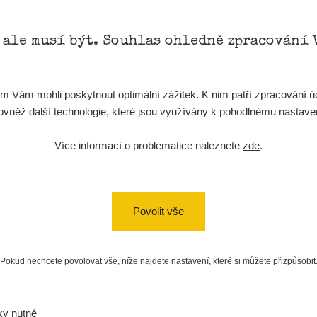
, ale musí být. Souhlas ohledně zpracování 
Vám mohli poskytnout optimální zážitek. K nim patří zpracování úd
t, rovněž další technologie, které jsou využívány k pohodlnému nastav
Více informací o problematice naleznete
zde
.
Povolit vše
Pokud nechcete povolovat vše, níže najdete nastavení, které si můžete přizpůsobit
ky nutné