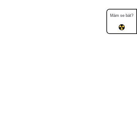
Mám se bát?
Mapa
Měření
Lidé