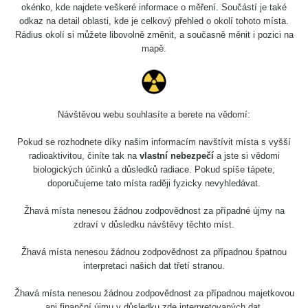
okénko, kde najdete veškeré informace o měření. Součástí je také
odkaz na detail oblasti, kde je celkový přehled o okolí tohoto místa.
Rádius okolí si můžete libovolně změnit, a současně měnit i pozici na
mapě.
Návštěvou webu souhlasíte a berete na vědomí:
Pokud se rozhodnete díky našim informacím navštívit místa s vyšší
radioaktivitou, činíte tak na
vlastní nebezpečí
a jste si vědomi
biologických účinků a důsledků radiace. Pokud spíše tápete,
doporučujeme tato místa raději fyzicky nevyhledávat.
Žhavá místa nenesou žádnou zodpovědnost za případné újmy na
zdraví v důsledku návštěvy těchto míst.
Žhavá místa nenesou žádnou zodpovědnost za případnou špatnou
interpretaci našich dat třetí stranou.
Žhavá místa nenesou žádnou zodpovědnost za případnou majetkovou
ani finanční újmu v důsledku zde interpretovaných dat.