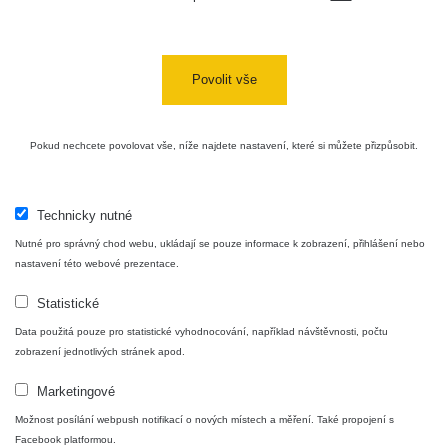
Povolit vše
Pokud nechcete povolovat vše, níže najdete nastavení, které si můžete přizpůsobit.
Technicky nutné
Nutné pro správný chod webu, ukládají se pouze informace k zobrazení, přihlášení nebo
nastavení této webové prezentace.
Statistické
Data použitá pouze pro statistické vyhodnocování, například návštěvnosti, počtu
zobrazení jednotlivých stránek apod.
Marketingové
Možnost posílání webpush notifikací o nových místech a měření. Také propojení s
Facebook platformou.