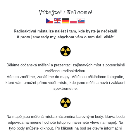
Vítejte! / Welcome!
Radioaktivní místa lze nalézt i tam, kde byste je nečekali!
A proto jsme tady my, abychom vám o tom dali vědět!
Chcete vidět data o tomto místě? Přihlašte se prosím
Děláme občanská měření a prezentaci zajímavých míst s potenciálně
zvýšenou radioaktivitou.
Chci se přihlásit
Vše co změříme, zanášíme do mapy. Většinou přikládáme fotografie,
které vám umožní přímo vidět místo, kde jsme měřili a nově i základní
spektrometrie.
Na mapě jsou měřená místa znázorněna barevnými body. Barva bodu
odpovídá naměřené hodnotě (stupnici naleznete vlevo na mapě). Na
tyto body můžete kliknout. Po kliknutí na bod se otevře informační