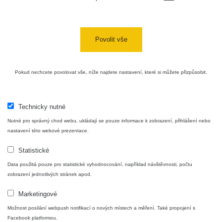
Povolit vše
Pokud nechcete povolovat vše, níže najdete nastavení, které si můžete přizpůsobit.
Technicky nutné
Nutné pro správný chod webu, ukládají se pouze informace k zobrazení, přihlášení nebo
nastavení této webové prezentace.
Statistické
Data použitá pouze pro statistické vyhodnocování, například návštěvnosti, počtu
zobrazení jednotlivých stránek apod.
Marketingové
Možnost posílání webpush notifikací o nových místech a měření. Také propojení s
Facebook platformou.