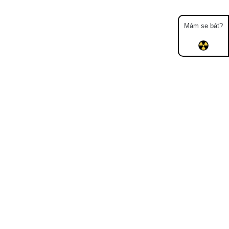
Mám se bát?
Mapa
Měření
Lidé