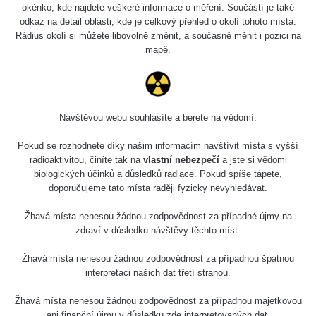
okénko, kde najdete veškeré informace o měření. Součástí je také
odkaz na detail oblasti, kde je celkový přehled o okolí tohoto místa.
Rádius okolí si můžete libovolně změnit, a současně měnit i pozici na
mapě.
Návštěvou webu souhlasíte a berete na vědomí:
Pokud se rozhodnete díky našim informacím navštívit místa s vyšší
radioaktivitou, činíte tak na
vlastní nebezpečí
a jste si vědomi
biologických účinků a důsledků radiace. Pokud spíše tápete,
doporučujeme tato místa raději fyzicky nevyhledávat.
Žhavá místa nenesou žádnou zodpovědnost za případné újmy na
zdraví v důsledku návštěvy těchto míst.
Žhavá místa nenesou žádnou zodpovědnost za případnou špatnou
interpretaci našich dat třetí stranou.
Žhavá místa nenesou žádnou zodpovědnost za případnou majetkovou
ani finanční újmu v důsledku zde interpretovaných dat.