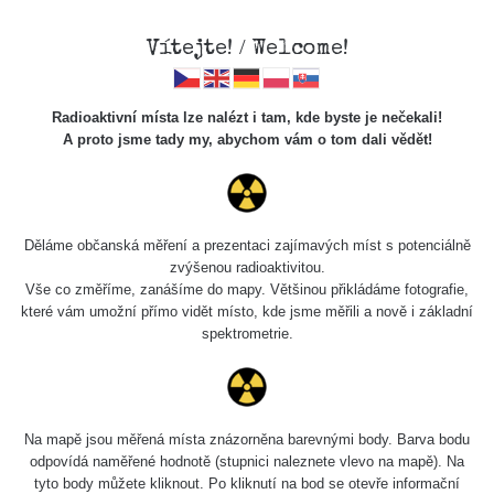
Vítejte! / Welcome!
Radioaktivní místa lze nalézt i tam, kde byste je nečekali!
A proto jsme tady my, abychom vám o tom dali vědět!
Chcete vidět data o tomto místě? Přihlašte se prosím
Děláme občanská měření a prezentaci zajímavých míst s potenciálně
zvýšenou radioaktivitou.
Chci se přihlásit
Vše co změříme, zanášíme do mapy. Většinou přikládáme fotografie,
které vám umožní přímo vidět místo, kde jsme měřili a nově i základní
spektrometrie.
Na mapě jsou měřená místa znázorněna barevnými body. Barva bodu
odpovídá naměřené hodnotě (stupnici naleznete vlevo na mapě). Na
tyto body můžete kliknout. Po kliknutí na bod se otevře informační