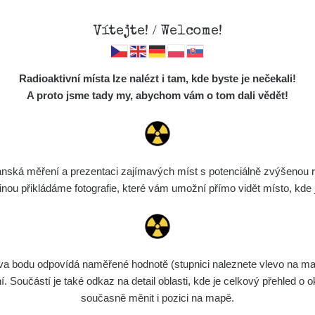
Vítejte! / Welcome!
Mapa
Měření
Lidé
O
Radioaktivní místa lze nalézt i tam, kde byste je nečekali!
Místa
S
A proto jsme tady my, abychom vám o tom dali vědět!
Cesty
Chcete vidět data o tomto místě? Přihlašte se prosím
Předměty
Monitoring
ská měření a prezentaci zajímavých míst s potenciálně zvýšenou ra
Chci se přihlásit
Spektra
u přikládáme fotografie, které vám umožní přímo vidět místo, kde js
Výběr dozimetru
Půjčovna
bodu odpovídá naměřené hodnotě (stupnici naleznete vlevo na mapě)
Součástí je také odkaz na detail oblasti, kde je celkový přehled o ok
současně měnit i pozici na mapě.