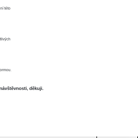
ní této
tlivých
formou.
návštěvnosti, děkuji.
Mám se bát?