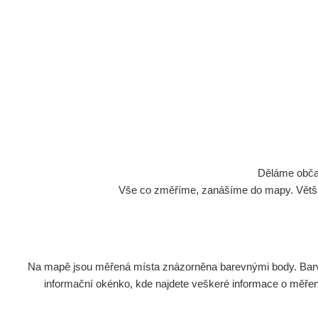
Děláme občan
Vše co změříme, zanášíme do mapy. Většino
Na mapě jsou měřená místa znázorněna barevnými body. Barva 
informační okénko, kde najdete veškeré informace o měření. 