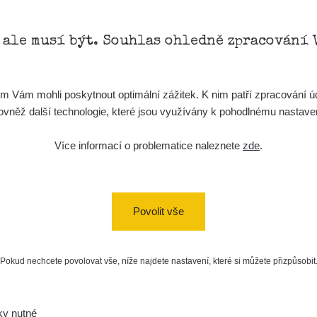
, ale musí být. Souhlas ohledně zpracování 
Vám mohli poskytnout optimální zážitek. K nim patří zpracování úd
t, rovněž další technologie, které jsou využívány k pohodlnému nastav
Více informací o problematice naleznete
zde
.
Povolit vše
Pokud nechcete povolovat vše, níže najdete nastavení, které si můžete přizpůsobit
ky nutné