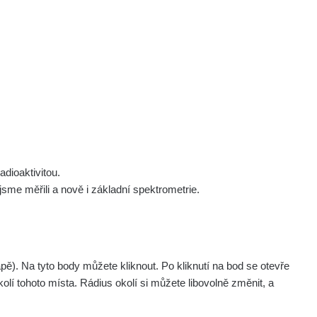
 nás
Podpořte nás
Studnice
Kontakt
Přihlásit
polek Žhavá Místa z. s.
Akce
Stanovy spolku
Tipy a rady
Členství ve spolku
Návody a manuály
Statutární orgán
Zajímavosti
dioaktivitou.
Experimenty
me měřili a nově i základní spektrometrie.
Videa
. Na tyto body můžete kliknout. Po kliknutí na bod se otevře
olí tohoto místa. Rádius okolí si můžete libovolně změnit, a