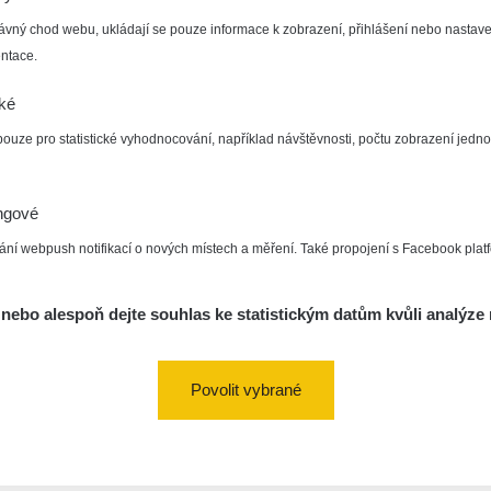
ávný chod webu, ukládají se pouze informace k zobrazení, přihlášení nebo nastave
ntace.
cké
pouze pro statistické vyhodnocování, například návštěvnosti, počtu zobrazení jedno
ngové
ání webpush notifikací o nových místech a měření. Také propojení s Facebook plat
nebo alespoň dejte souhlas ke statistickým datům kvůli analýze 
Povolit vybrané