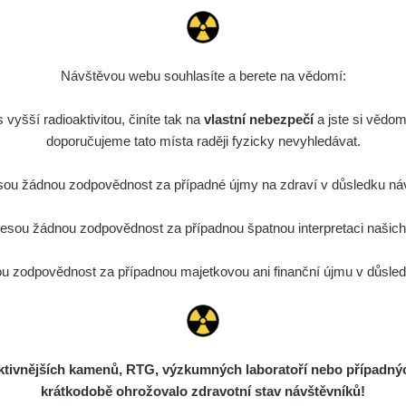
Návštěvou webu souhlasíte a berete na vědomí:
vyšší radioaktivitou, činíte tak na
vlastní nebezpečí
a jste si vědom
doporučujeme tato místa raději fyzicky nevyhledávat.
ou žádnou zodpovědnost za případné újmy na zdraví v důsledku náv
sou žádnou zodpovědnost za případnou špatnou interpretaci našich d
 zodpovědnost za případnou majetkovou ani finanční újmu v důsledk
ivnějších kamenů, RTG, výzkumných laboratoří nebo případných 
krátkodobě ohrožovalo zdravotní stav návštěvníků!