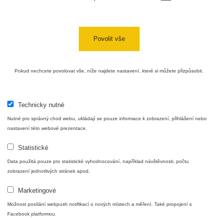
Povolit vše
Pokud nechcete povolovat vše, níže najdete nastavení, které si můžete přizpůsobit.
Technicky nutné
Nutné pro správný chod webu, ukládají se pouze informace k zobrazení, přihlášení nebo
nastavení této webové prezentace.
Statistické
Data použitá pouze pro statistické vyhodnocování, například návštěvnosti, počtu
zobrazení jednotlivých stránek apod.
Marketingové
Možnost posílání webpush notifikací o nových místech a měření. Také propojení s
Facebook platformou.