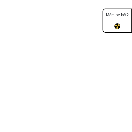
Mám se bát?
Mapa
Měření
Lidé