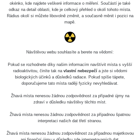
okénko, kde najdete veškeré informace o měření. Součástí je také
odkaz na detail oblasti, kde je celkový přehled o okolí tohoto místa.
Rádius okolí si můžete libovolně změnit, a současně měnit i pozici na
mapě.
Návštěvou webu souhlasíte a berete na vědomí:
Pokud se rozhodnete díky našim informacím navštívit místa s vyšší
radioaktivitou, činíte tak na
vlastní nebezpečí
a jste si vědomi
biologických účinků a důsledků radiace. Pokud spíše tápete,
doporučujeme tato místa raději fyzicky nevyhledávat.
Žhavá místa nenesou žádnou zodpovědnost za případné újmy na
zdraví v důsledku návštěvy těchto míst.
Žhavá místa nenesou žádnou zodpovědnost za případnou špatnou
interpretaci našich dat třetí stranou.
Žhavá místa nenesou žádnou zodpovědnost za případnou majetkovou
ani finanční újmu v důsledku zde interpretovaných dat.