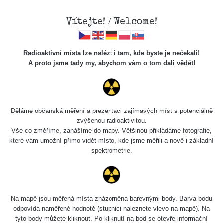
Vítejte! / Welcome!
Radioaktivní místa lze nalézt i tam, kde byste je nečekali!
A proto jsme tady my, abychom vám o tom dali vědět!
Chcete vidět data o tomto místě? Přihlašte se prosím
Děláme občanská měření a prezentaci zajímavých míst s potenciálně
zvýšenou radioaktivitou.
Chci se přihlásit
Vše co změříme, zanášíme do mapy. Většinou přikládáme fotografie,
které vám umožní přímo vidět místo, kde jsme měřili a nově i základní
spektrometrie.
Na mapě jsou měřená místa znázorněna barevnými body. Barva bodu
odpovídá naměřené hodnotě (stupnici naleznete vlevo na mapě). Na
tyto body můžete kliknout. Po kliknutí na bod se otevře informační