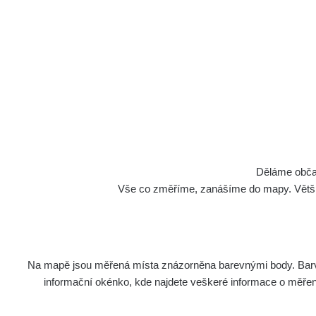
Děláme občan
Vše co změříme, zanášíme do mapy. Většino
Na mapě jsou měřená místa znázorněna barevnými body. Barva 
informační okénko, kde najdete veškeré informace o měření. 