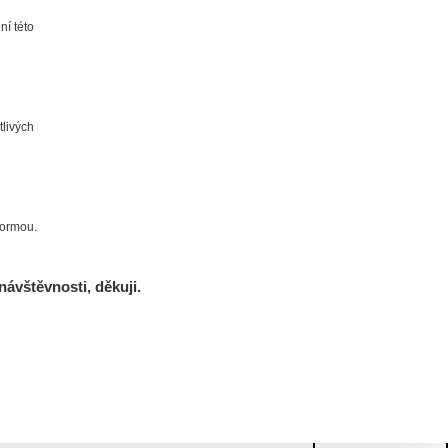
ní této
tlivých
formou.
návštěvnosti, děkuji.
Mám se bát?