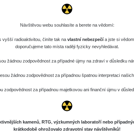
Návštěvou webu souhlasíte a berete na vědomí:
vyšší radioaktivitou, činíte tak na
vlastní nebezpečí
a jste si vědom
doporučujeme tato místa raději fyzicky nevyhledávat.
ou žádnou zodpovědnost za případné újmy na zdraví v důsledku náv
sou žádnou zodpovědnost za případnou špatnou interpretaci našich d
 zodpovědnost za případnou majetkovou ani finanční újmu v důsledk
ivnějších kamenů, RTG, výzkumných laboratoří nebo případných 
krátkodobě ohrožovalo zdravotní stav návštěvníků!