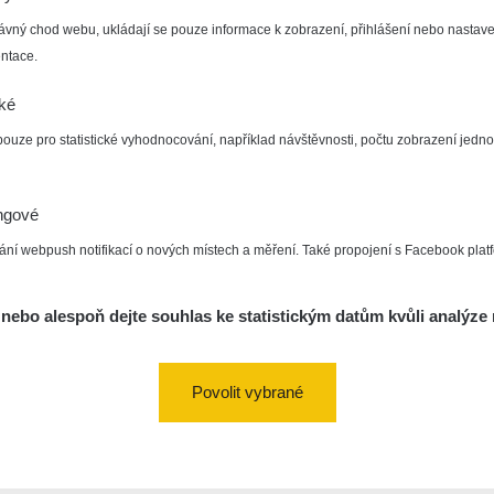
ávný chod webu, ukládají se pouze informace k zobrazení, přihlášení nebo nastave
ntace.
cké
pouze pro statistické vyhodnocování, například návštěvnosti, počtu zobrazení jedno
ngové
ání webpush notifikací o nových místech a měření. Také propojení s Facebook plat
nebo alespoň dejte souhlas ke statistickým datům kvůli analýze 
Povolit vybrané