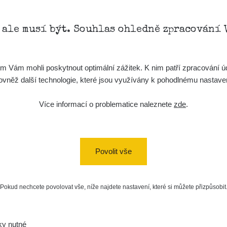
, ale musí být. Souhlas ohledně zpracování 
Vám mohli poskytnout optimální zážitek. K nim patří zpracování úd
t, rovněž další technologie, které jsou využívány k pohodlnému nastav
Více informací o problematice naleznete
zde
.
Povolit vše
Pokud nechcete povolovat vše, níže najdete nastavení, které si můžete přizpůsobit
ky nutné