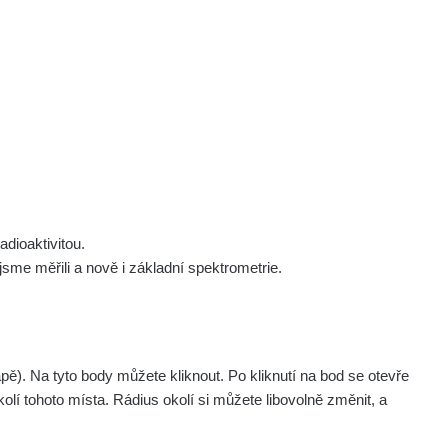
 nás
Podpořte nás
Studnice
Kontakt
Přihlásit
polek Žhavá Místa z. s.
Akce
Stanovy spolku
Tipy a rady
Členství ve spolku
Návody a manuály
Statutární orgán
Zajímavosti
dioaktivitou.
Experimenty
me měřili a nově i základní spektrometrie.
Videa
. Na tyto body můžete kliknout. Po kliknutí na bod se otevře
olí tohoto místa. Rádius okolí si můžete libovolně změnit, a