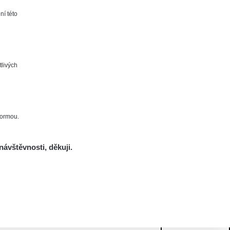
ní této
tlivých
formou.
návštěvnosti, děkuji.
Mám se bát?