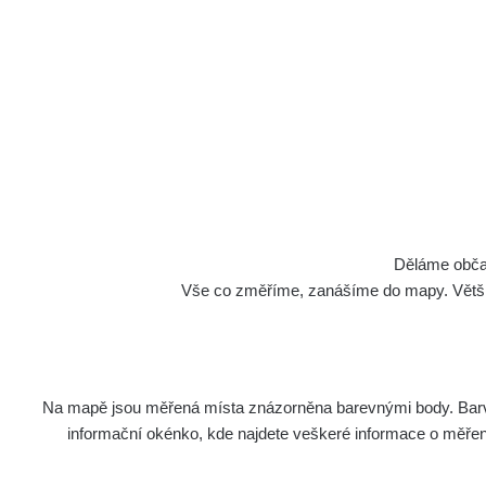
Děláme občan
Vše co změříme, zanášíme do mapy. Většino
Na mapě jsou měřená místa znázorněna barevnými body. Barva 
informační okénko, kde najdete veškeré informace o měření. 