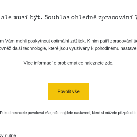
, ale musí být. Souhlas ohledně zpracování 
Vám mohli poskytnout optimální zážitek. K nim patří zpracování úd
t, rovněž další technologie, které jsou využívány k pohodlnému nastav
Více informací o problematice naleznete
zde
.
Povolit vše
Pokud nechcete povolovat vše, níže najdete nastavení, které si můžete přizpůsobit
ky nutné