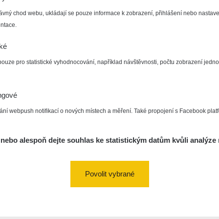
ávný chod webu, ukládají se pouze informace k zobrazení, přihlášení nebo nastave
ntace.
cké
pouze pro statistické vyhodnocování, například návštěvnosti, počtu zobrazení jedno
ngové
ání webpush notifikací o nových místech a měření. Také propojení s Facebook plat
nebo alespoň dejte souhlas ke statistickým datům kvůli analýze 
Povolit vybrané