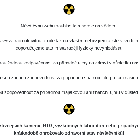
Návštěvou webu souhlasíte a berete na vědomí:
vyšší radioaktivitou, činíte tak na
vlastní nebezpečí
a jste si vědom
doporučujeme tato místa raději fyzicky nevyhledávat.
ou žádnou zodpovědnost za případné újmy na zdraví v důsledku náv
sou žádnou zodpovědnost za případnou špatnou interpretaci našich d
 zodpovědnost za případnou majetkovou ani finanční újmu v důsledk
ivnějších kamenů, RTG, výzkumných laboratoří nebo případných 
krátkodobě ohrožovalo zdravotní stav návštěvníků!