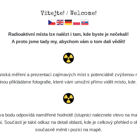
Vítejte! / Welcome!
Mapa
Měření
Lidé
O
Radioaktivní místa lze nalézt i tam, kde byste je nečekali!
Místa
S
A proto jsme tady my, abychom vám o tom dali vědět!
Cesty
Chcete vidět data o tomto místě? Přihlašte se prosím
Předměty
Monitoring
ská měření a prezentaci zajímavých míst s potenciálně zvýšenou ra
Chci se přihlásit
Spektra
u přikládáme fotografie, které vám umožní přímo vidět místo, kde js
Výběr dozimetru
Půjčovna
bodu odpovídá naměřené hodnotě (stupnici naleznete vlevo na mapě)
Součástí je také odkaz na detail oblasti, kde je celkový přehled o ok
současně měnit i pozici na mapě.