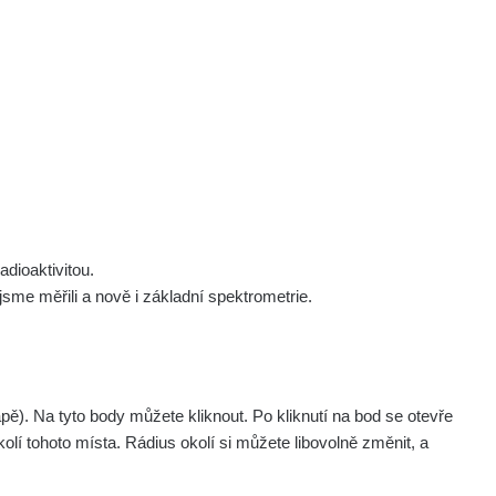
 nás
Podpořte nás
Studnice
Kontakt
Přihlásit
polek Žhavá Místa z. s.
Akce
Stanovy spolku
Tipy a rady
Členství ve spolku
Návody a manuály
Statutární orgán
Zajímavosti
dioaktivitou.
Experimenty
me měřili a nově i základní spektrometrie.
Videa
. Na tyto body můžete kliknout. Po kliknutí na bod se otevře
olí tohoto místa. Rádius okolí si můžete libovolně změnit, a