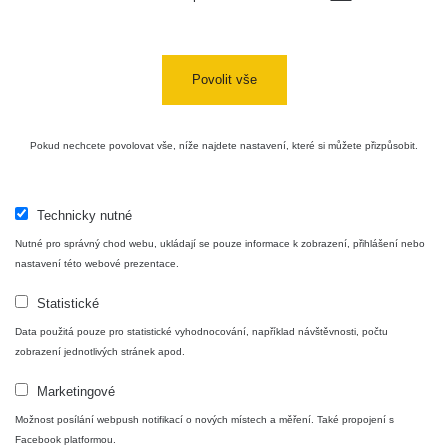
Povolit vše
Pokud nechcete povolovat vše, níže najdete nastavení, které si můžete přizpůsobit.
Technicky nutné
Nutné pro správný chod webu, ukládají se pouze informace k zobrazení, přihlášení nebo
nastavení této webové prezentace.
Statistické
Data použitá pouze pro statistické vyhodnocování, například návštěvnosti, počtu
zobrazení jednotlivých stránek apod.
Marketingové
Možnost posílání webpush notifikací o nových místech a měření. Také propojení s
Facebook platformou.