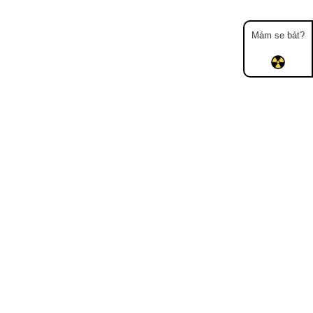
Mám se bát?
Mapa
Měření
Lidé