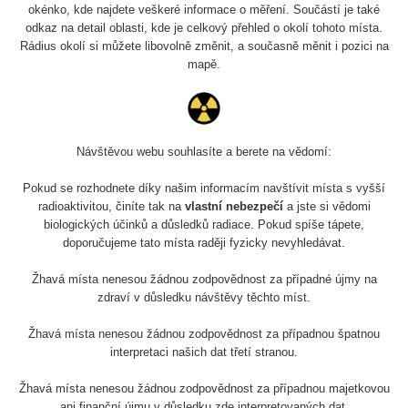
okénko, kde najdete veškeré informace o měření. Součástí je také
odkaz na detail oblasti, kde je celkový přehled o okolí tohoto místa.
Rádius okolí si můžete libovolně změnit, a současně měnit i pozici na
mapě.
Návštěvou webu souhlasíte a berete na vědomí:
Pokud se rozhodnete díky našim informacím navštívit místa s vyšší
radioaktivitou, činíte tak na
vlastní nebezpečí
a jste si vědomi
biologických účinků a důsledků radiace. Pokud spíše tápete,
doporučujeme tato místa raději fyzicky nevyhledávat.
Žhavá místa nenesou žádnou zodpovědnost za případné újmy na
zdraví v důsledku návštěvy těchto míst.
Žhavá místa nenesou žádnou zodpovědnost za případnou špatnou
interpretaci našich dat třetí stranou.
Žhavá místa nenesou žádnou zodpovědnost za případnou majetkovou
ani finanční újmu v důsledku zde interpretovaných dat.