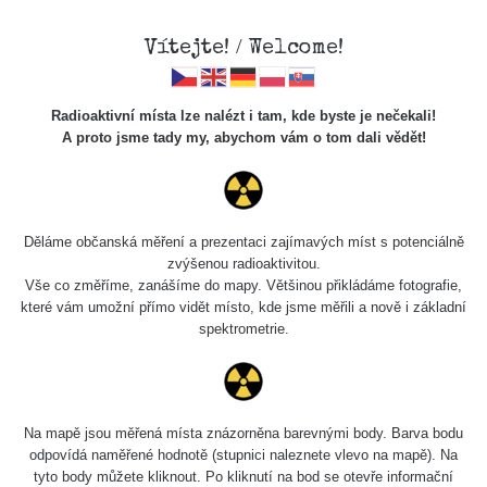
Vítejte! / Welcome!
Radioaktivní místa lze nalézt i tam, kde byste je nečekali!
A proto jsme tady my, abychom vám o tom dali vědět!
Chcete vidět data o tomto místě? Přihlašte se prosím
Děláme občanská měření a prezentaci zajímavých míst s potenciálně
zvýšenou radioaktivitou.
Chci se přihlásit
Vše co změříme, zanášíme do mapy. Většinou přikládáme fotografie,
které vám umožní přímo vidět místo, kde jsme měřili a nově i základní
spektrometrie.
Na mapě jsou měřená místa znázorněna barevnými body. Barva bodu
odpovídá naměřené hodnotě (stupnici naleznete vlevo na mapě). Na
tyto body můžete kliknout. Po kliknutí na bod se otevře informační