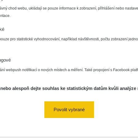
ávný chod webu, ukládají se pouze informace k zobrazení, přihlášení nebo nastave
ntace.
cké
pouze pro statistické vyhodnocování, například návštěvnosti, počtu zobrazení jedno
ngové
ání webpush notifikací o nových místech a měření. Také propojení s Facebook plat
nebo alespoň dejte souhlas ke statistickým datům kvůli analýze 
Povolit vybrané