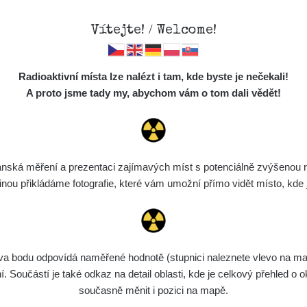
Vítejte! / Welcome!
Mapa
Měření
Lidé
O
Radioaktivní místa lze nalézt i tam, kde byste je nečekali!
Místa
S
A proto jsme tady my, abychom vám o tom dali vědět!
Cesty
Chcete vidět data o tomto místě? Přihlašte se prosím
Předměty
Monitoring
ská měření a prezentaci zajímavých míst s potenciálně zvýšenou ra
Chci se přihlásit
Spektra
u přikládáme fotografie, které vám umožní přímo vidět místo, kde js
Výběr dozimetru
Půjčovna
bodu odpovídá naměřené hodnotě (stupnici naleznete vlevo na mapě)
Součástí je také odkaz na detail oblasti, kde je celkový přehled o ok
současně měnit i pozici na mapě.