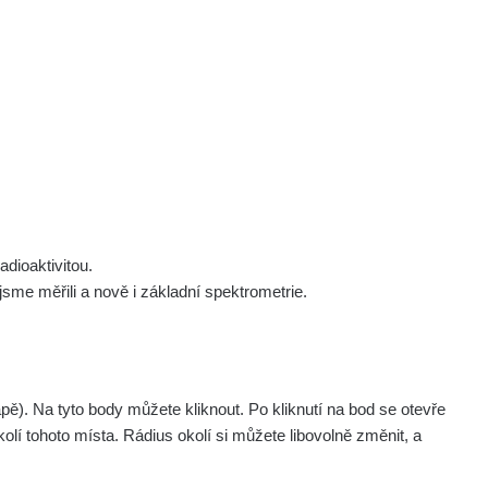
 nás
Podpořte nás
Studnice
Kontakt
Přihlásit
polek Žhavá Místa z. s.
Akce
Stanovy spolku
Tipy a rady
Členství ve spolku
Návody a manuály
Statutární orgán
Zajímavosti
dioaktivitou.
Experimenty
me měřili a nově i základní spektrometrie.
Videa
. Na tyto body můžete kliknout. Po kliknutí na bod se otevře
olí tohoto místa. Rádius okolí si můžete libovolně změnit, a