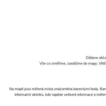
Děláme občan
Vše co změříme, zanášíme do mapy. Většino
Na mapě jsou měřená místa znázorněna barevnými body. Barva 
informační okénko, kde najdete veškeré informace o měření. 