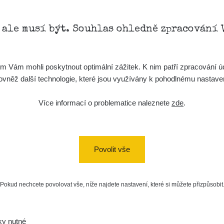
, ale musí být. Souhlas ohledně zpracování 
Vám mohli poskytnout optimální zážitek. K nim patří zpracování úd
t, rovněž další technologie, které jsou využívány k pohodlnému nastav
Více informací o problematice naleznete
zde
.
Povolit vše
Pokud nechcete povolovat vše, níže najdete nastavení, které si můžete přizpůsobit
ky nutné