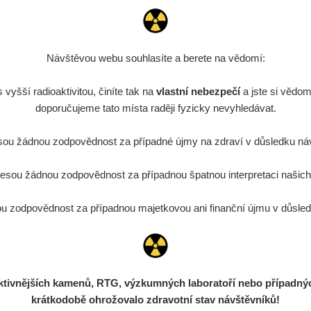
Návštěvou webu souhlasíte a berete na vědomí:
vyšší radioaktivitou, činíte tak na
vlastní nebezpečí
a jste si vědom
doporučujeme tato místa raději fyzicky nevyhledávat.
ou žádnou zodpovědnost za případné újmy na zdraví v důsledku náv
sou žádnou zodpovědnost za případnou špatnou interpretaci našich d
 zodpovědnost za případnou majetkovou ani finanční újmu v důsledk
ivnějších kamenů, RTG, výzkumných laboratoří nebo případných 
krátkodobě ohrožovalo zdravotní stav návštěvníků!