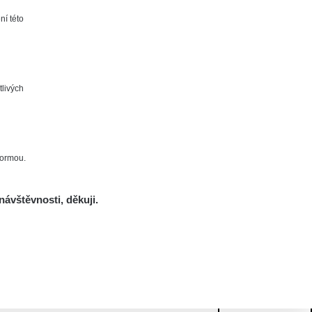
ní této
tlivých
formou.
návštěvnosti, děkuji.
Mám se bát?