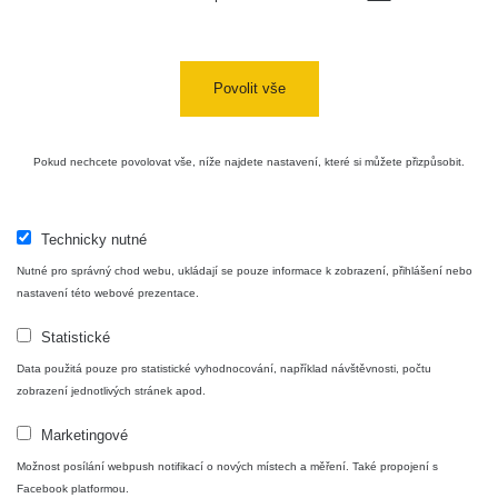
Povolit vše
Pokud nechcete povolovat vše, níže najdete nastavení, které si můžete přizpůsobit.
Technicky nutné
Nutné pro správný chod webu, ukládají se pouze informace k zobrazení, přihlášení nebo
nastavení této webové prezentace.
Statistické
Data použitá pouze pro statistické vyhodnocování, například návštěvnosti, počtu
zobrazení jednotlivých stránek apod.
Marketingové
Možnost posílání webpush notifikací o nových místech a měření. Také propojení s
Facebook platformou.