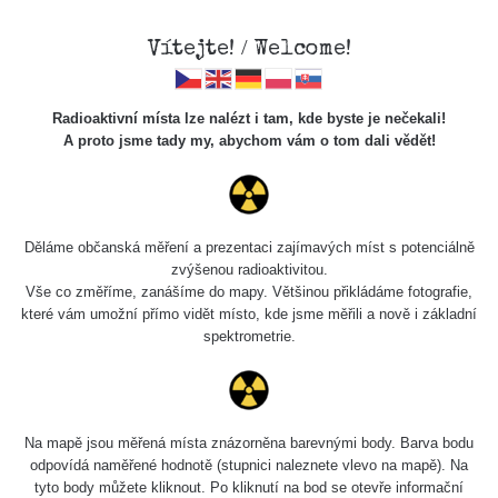
Vítejte! / Welcome!
Radioaktivní místa lze nalézt i tam, kde byste je nečekali!
A proto jsme tady my, abychom vám o tom dali vědět!
Chcete vidět data o tomto místě? Přihlašte se prosím
Děláme občanská měření a prezentaci zajímavých míst s potenciálně
zvýšenou radioaktivitou.
Chci se přihlásit
Vše co změříme, zanášíme do mapy. Většinou přikládáme fotografie,
které vám umožní přímo vidět místo, kde jsme měřili a nově i základní
spektrometrie.
Na mapě jsou měřená místa znázorněna barevnými body. Barva bodu
odpovídá naměřené hodnotě (stupnici naleznete vlevo na mapě). Na
tyto body můžete kliknout. Po kliknutí na bod se otevře informační