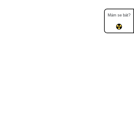
Mám se bát?
Mapa
Měření
Lidé