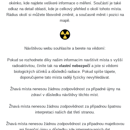
okénko, kde najdete veškeré informace o měření. Součástí je také
odkaz na detail oblasti, kde je celkový přehled o okolí tohoto místa.
Rádius okolí si můžete libovolně změnit, a současně měnit i pozici na
mapě.
Návštěvou webu souhlasíte a berete na vědomí:
Pokud se rozhodnete díky našim informacím navštívit místa s vyšší
radioaktivitou, činíte tak na
vlastní nebezpečí
a jste si vědomi
biologických účinků a důsledků radiace. Pokud spíše tápete,
doporučujeme tato místa raději fyzicky nevyhledávat.
Žhavá místa nenesou žádnou zodpovědnost za případné újmy na
zdraví v důsledku návštěvy těchto míst.
Žhavá místa nenesou žádnou zodpovědnost za případnou špatnou
interpretaci našich dat třetí stranou.
Žhavá místa nenesou žádnou zodpovědnost za případnou majetkovou
ani finanční újmu v důsledku zde interpretovaných dat.