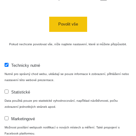
Povolit vše
Pokud nechcete povolovat vše, níže najdete nastavení, které si můžete přizpůsobit.
Technicky nutné
Nutné pro správný chod webu, ukládají se pouze informace k zobrazení, přihlášení nebo
nastavení této webové prezentace.
Statistické
Data použitá pouze pro statistické vyhodnocování, například návštěvnosti, počtu
zobrazení jednotlivých stránek apod.
Marketingové
Možnost posílání webpush notifikací o nových místech a měření. Také propojení s
Facebook platformou.