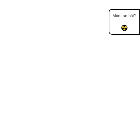
Mám se bát?
Mapa
Měření
Lidé