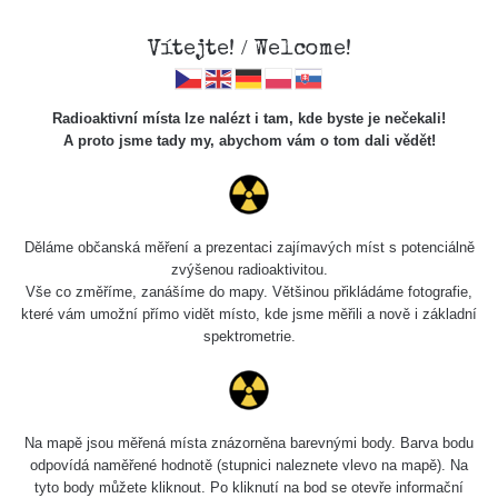
Vítejte! / Welcome!
Radioaktivní místa lze nalézt i tam, kde byste je nečekali!
A proto jsme tady my, abychom vám o tom dali vědět!
Chcete vidět data o tomto místě? Přihlašte se prosím
Děláme občanská měření a prezentaci zajímavých míst s potenciálně
zvýšenou radioaktivitou.
Chci se přihlásit
Vše co změříme, zanášíme do mapy. Většinou přikládáme fotografie,
které vám umožní přímo vidět místo, kde jsme měřili a nově i základní
spektrometrie.
Na mapě jsou měřená místa znázorněna barevnými body. Barva bodu
odpovídá naměřené hodnotě (stupnici naleznete vlevo na mapě). Na
tyto body můžete kliknout. Po kliknutí na bod se otevře informační