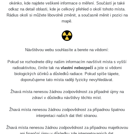
okénko, kde najdete veškeré informace o měření. Součástí je také
odkaz na detail oblasti, kde je celkový přehled o okolí tohoto místa.
Rádius okolí si můžete libovolně změnit, a současně měnit i pozici na
mapě.
Návštěvou webu souhlasíte a berete na vědomí:
Pokud se rozhodnete díky našim informacím navštívit místa s vyšší
radioaktivitou, činíte tak na
vlastní nebezpečí
a jste si vědomi
biologických účinků a důsledků radiace. Pokud spíše tápete,
doporučujeme tato místa raději fyzicky nevyhledávat.
Žhavá místa nenesou žádnou zodpovědnost za případné újmy na
zdraví v důsledku návštěvy těchto míst.
Žhavá místa nenesou žádnou zodpovědnost za případnou špatnou
interpretaci našich dat třetí stranou.
Žhavá místa nenesou žádnou zodpovědnost za případnou majetkovou
ani finanční újmu v důsledku zde interpretovaných dat.