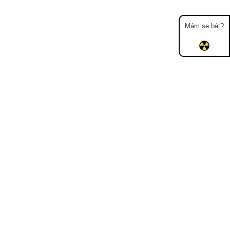
Mám se bát?
Mapa
Měření
Lidé