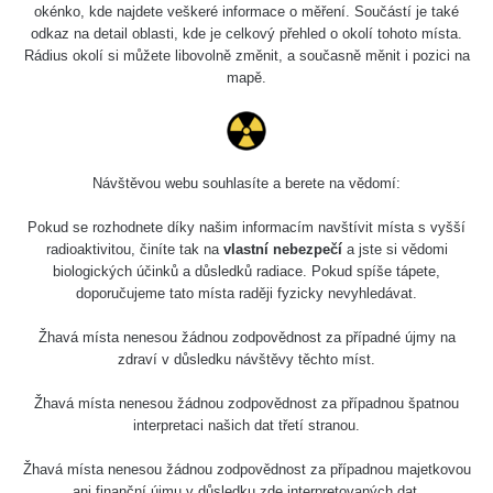
okénko, kde najdete veškeré informace o měření. Součástí je také
odkaz na detail oblasti, kde je celkový přehled o okolí tohoto místa.
Rádius okolí si můžete libovolně změnit, a současně měnit i pozici na
mapě.
Návštěvou webu souhlasíte a berete na vědomí:
Pokud se rozhodnete díky našim informacím navštívit místa s vyšší
radioaktivitou, činíte tak na
vlastní nebezpečí
a jste si vědomi
biologických účinků a důsledků radiace. Pokud spíše tápete,
doporučujeme tato místa raději fyzicky nevyhledávat.
Žhavá místa nenesou žádnou zodpovědnost za případné újmy na
zdraví v důsledku návštěvy těchto míst.
Žhavá místa nenesou žádnou zodpovědnost za případnou špatnou
interpretaci našich dat třetí stranou.
Žhavá místa nenesou žádnou zodpovědnost za případnou majetkovou
ani finanční újmu v důsledku zde interpretovaných dat.