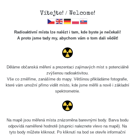
Vítejte! / Welcome!
Radioaktivní místa lze nalézt i tam, kde byste je nečekali!
A proto jsme tady my, abychom vám o tom dali vědět!
Chcete vidět data o tomto místě? Přihlašte se prosím
Děláme občanská měření a prezentaci zajímavých míst s potenciálně
zvýšenou radioaktivitou.
Chci se přihlásit
Vše co změříme, zanášíme do mapy. Většinou přikládáme fotografie,
které vám umožní přímo vidět místo, kde jsme měřili a nově i základní
spektrometrie.
Na mapě jsou měřená místa znázorněna barevnými body. Barva bodu
odpovídá naměřené hodnotě (stupnici naleznete vlevo na mapě). Na
tyto body můžete kliknout. Po kliknutí na bod se otevře informační