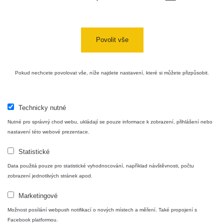
Povolit vše
Pokud nechcete povolovat vše, níže najdete nastavení, které si můžete přizpůsobit.
Technicky nutné
Nutné pro správný chod webu, ukládají se pouze informace k zobrazení, přihlášení nebo
nastavení této webové prezentace.
Statistické
Data použitá pouze pro statistické vyhodnocování, například návštěvnosti, počtu
zobrazení jednotlivých stránek apod.
Marketingové
Možnost posílání webpush notifikací o nových místech a měření. Také propojení s
Facebook platformou.